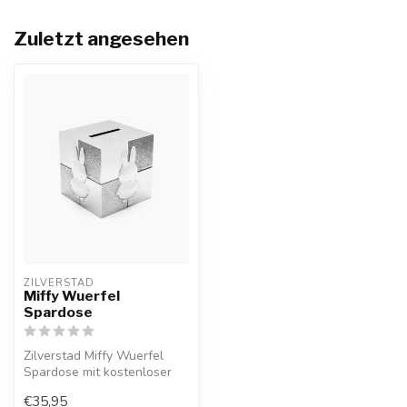
Zuletzt angesehen
ZILVERSTAD
Miffy Wuerfel
Spardose
Zilverstad Miffy Wuerfel
Spardose mit kostenloser
Gravur und 10%
€35,95
Willkommensraba...