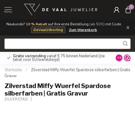
0
MENU
Neukunde?
10 % Rabatt
auf Ihre erste Bestellung
(ab 50 €)
mit Code
×
DeVaal10korting
·
Zum Warenkorb
Gratis verzending
vanaf € 75 binnen Nederland
(zie
9.8
tabel voor EU/wereldwijd)
Startseite
/
Zilverstad Miffy Wuerfel Spardose silberfarben | Gratis
Gravur
Zilverstad Miffy Wuerfel Spardose
silberfarben | Gratis Gravur
ZILVERSTAD