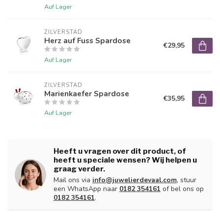
Auf Lager
ZILVERSTAD
Herz auf Fuss Spardose
€29,95
Auf Lager
ZILVERSTAD
Marienkaefer Spardose
€35,95
Auf Lager
Heeft u vragen over dit product, of
heeft u speciale wensen? Wij helpen u
graag verder.
Mail ons via
info@juwelierdevaal.com
, stuur
een WhatsApp naar
0182 354161
of bel ons op
0182 354161
.