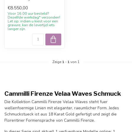
Gold. Bei Juwelier De Vaal
€8.550,00
verfue...
Voor 16.00 uur besteld?
Dezelfde werkdag* verzonden!
Let op: indien u kiest voor een
gravure, kan de levertijd iets
langer zijn.
Zeige
1
-
1
von 1
Cammilli Firenze Velaa Waves Schmuck
Die Kollektion Cammilli Firenze Velaa Waves steht fuer
wellenfoermige Linien mit eleganter, raeumlicher Form. Jedes
Schmuckstueck ist aus 18 Karat Gold gefertigt und zeigt die
Florentiner Formensprache von Cammilli Firenze.
In dieser Serie sind aktuell 1 verfuegbare Modelle online: 1