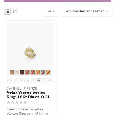
50
52
54
55
56
58
60
62
CAMMILLI FIRENZE
Velaa Waves Series
Ring, 18Kt Dia ct. 0.21
Cammilli Firenze Velaa
Waves Ring aus 18 Karat