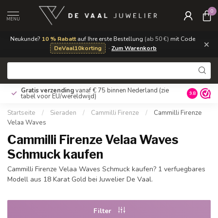
0
MENU
Neukunde?
10 % Rabatt
auf Ihre erste Bestellung
(ab 50 €)
mit Code
×
DeVaal10korting
·
Zum Warenkorb
Gratis verzending
vanaf € 75 binnen Nederland
(zie
9.8
tabel voor EU/wereldwijd)
Startseite
/
Sieraden
/
Cammilli Firenze
/
Cammilli Firenze
Velaa Waves
Cammilli Firenze Velaa Waves
Schmuck kaufen
Cammilli Firenze Velaa Waves Schmuck kaufen? 1 verfuegbares
Modell aus 18 Karat Gold bei Juwelier De Vaal.
Filter