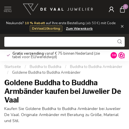
0
MENU
Neukunde?
10 % Rabatt
auf Ihre erste Bestellung
(ab 50 €)
mit Code
×
DeVaal10korting
·
Zum Warenkorb
Gratis verzending
vanaf € 75 binnen Nederland
(zie
9.8
tabel voor EU/wereldwijd)
Startseite
/
Buddha to Buddha
/
Buddha to Buddha Armbänder
/
Goldene Buddha to Buddha Armbänder
Goldene Buddha to Buddha
Armbänder kaufen bei Juwelier De
Vaal
Kaufen Sie Goldene Buddha to Buddha Armbänder bei Juwelier
De Vaal. Originale Armbänder mit Beratung zu Größe, Material
und Stil.