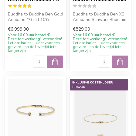
Buddha to Buddha Ben Gold
Buddha to Buddha Ben XS
Armband YG mit 10%
Armband Schwarz Rhodium
Willkommensrabatt, Gravur
Gold mit 10%
€6.999,00
€829,00
wenn mögl...
Willkommensrabatt, ...
Voor 16.00 uur besteld?
Voor 16.00 uur besteld?
Dezelfde werkdag* verzonden!
Dezelfde werkdag* verzonden!
Let op: indien u kiest voor een
Let op: indien u kiest voor een
gravure, kan de levertijd iets
gravure, kan de levertijd iets
langer zijn.
langer zijn.
INKLUSIVE KOSTENLOSER
GRAVUR