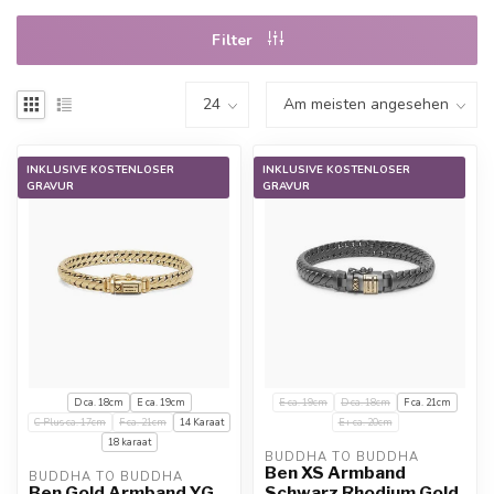
Filter
INKLUSIVE KOSTENLOSER
INKLUSIVE KOSTENLOSER
GRAVUR
GRAVUR
D ca. 18cm
E ca. 19cm
E ca. 19cm
D ca. 18cm
F ca. 21cm
C Plus ca. 17cm
F ca. 21cm
14 Karaat
E+ ca. 20cm
18 karaat
BUDDHA TO BUDDHA
Ben XS Armband
BUDDHA TO BUDDHA
Ben Gold Armband YG
Schwarz Rhodium Gold