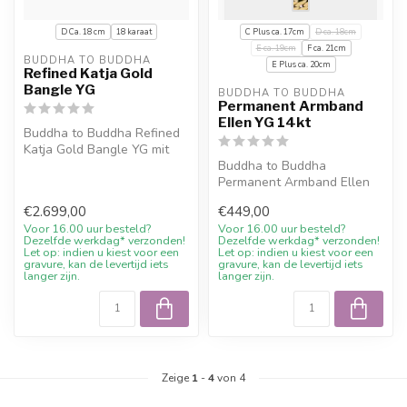
D Ca. 18 cm
18 karaat
C Plus ca. 17cm
D ca. 18cm
E ca. 19cm
F ca. 21cm
BUDDHA TO BUDDHA
E Plus ca. 20cm
Refined Katja Gold
Bangle YG
BUDDHA TO BUDDHA
Permanent Armband
Ellen YG 14kt
Buddha to Buddha Refined
Katja Gold Bangle YG mit
10% Willkommensrabatt,
Buddha to Buddha
Gravur ...
Permanent Armband Ellen
YG 14kt mit 10%
€2.699,00
€449,00
Willkommensrabatt, Grav...
Voor 16.00 uur besteld?
Voor 16.00 uur besteld?
Dezelfde werkdag* verzonden!
Dezelfde werkdag* verzonden!
Let op: indien u kiest voor een
Let op: indien u kiest voor een
gravure, kan de levertijd iets
gravure, kan de levertijd iets
langer zijn.
langer zijn.
Zeige
1
-
4
von 4