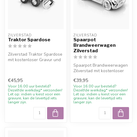
ZILVERSTAD
ZILVERSTAD
Traktor Spardose
Spaarpot
Brandweerwagen
Zilverstad
Zilverstad Traktor Spardose
mit kostenloser Gravur und
10% Willkommensrabatt
Spaarpot Brandweerwagen
bei...
Zilverstad mit kostenloser
Gravur und 10%
€45,95
€39,95
Willkommensrab...
Voor 16.00 uur besteld?
Voor 16.00 uur besteld?
Dezelfde werkdag* verzonden!
Dezelfde werkdag* verzonden!
Let op: indien u kiest voor een
Let op: indien u kiest voor een
gravure, kan de levertijd iets
gravure, kan de levertijd iets
langer zijn.
langer zijn.