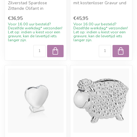
Zilverstad Spardose
mit kostenloser Gravur und
Zittende Olifant in
10% Willkommensrabatt bei
silberfarbener Ausfuehrung.
J...
€36,95
€45,95
Ein bleibend...
Voor 16.00 uur besteld?
Voor 16.00 uur besteld?
Dezelfde werkdag* verzonden!
Dezelfde werkdag* verzonden!
Let op: indien u kiest voor een
Let op: indien u kiest voor een
gravure, kan de levertijd iets
gravure, kan de levertijd iets
langer zijn.
langer zijn.