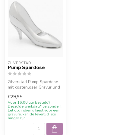
ZILVERSTAD
Pump Spardose
Zilverstad Pump Spardose
mit kostenloser Gravur und
10% Willkommensrabatt bei
€29,95
Ju...
Voor 16.00 uur besteld?
Dezelfde werkdag* verzonden!
Let op: indien u kiest voor een
gravure, kan de levertijd iets
langer zijn.