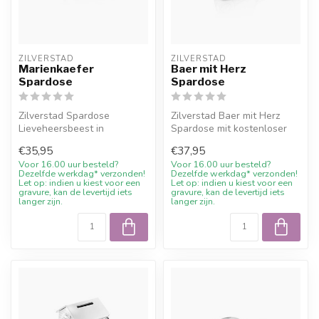
ZILVERSTAD
ZILVERSTAD
Marienkaefer
Baer mit Herz
Spardose
Spardose
Zilverstad Spardose
Zilverstad Baer mit Herz
Lieveheersbeest in
Spardose mit kostenloser
silberfarbener Ausfuehrung.
Gravur und 10%
€35,95
€37,95
Ein bleibende...
Willkommensraba...
Voor 16.00 uur besteld?
Voor 16.00 uur besteld?
Dezelfde werkdag* verzonden!
Dezelfde werkdag* verzonden!
Let op: indien u kiest voor een
Let op: indien u kiest voor een
gravure, kan de levertijd iets
gravure, kan de levertijd iets
langer zijn.
langer zijn.