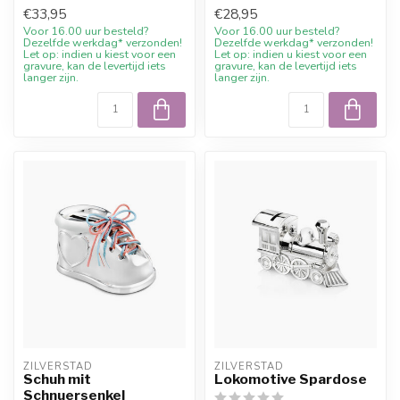
10% Willkommensrabatt bei
Gravur und 10%
€33,95
€28,95
...
Willkommensrabatt be...
Voor 16.00 uur besteld?
Voor 16.00 uur besteld?
Dezelfde werkdag* verzonden!
Dezelfde werkdag* verzonden!
Let op: indien u kiest voor een
Let op: indien u kiest voor een
gravure, kan de levertijd iets
gravure, kan de levertijd iets
langer zijn.
langer zijn.
ZILVERSTAD
ZILVERSTAD
Schuh mit
Lokomotive Spardose
Schnuersenkel