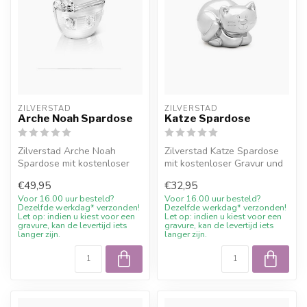
ZILVERSTAD
ZILVERSTAD
Arche Noah Spardose
Katze Spardose
Zilverstad Arche Noah
Zilverstad Katze Spardose
Spardose mit kostenloser
mit kostenloser Gravur und
Gravur und 10%
10% Willkommensrabatt bei
€49,95
€32,95
Willkommensrabatt ...
J...
Voor 16.00 uur besteld?
Voor 16.00 uur besteld?
Dezelfde werkdag* verzonden!
Dezelfde werkdag* verzonden!
Let op: indien u kiest voor een
Let op: indien u kiest voor een
gravure, kan de levertijd iets
gravure, kan de levertijd iets
langer zijn.
langer zijn.