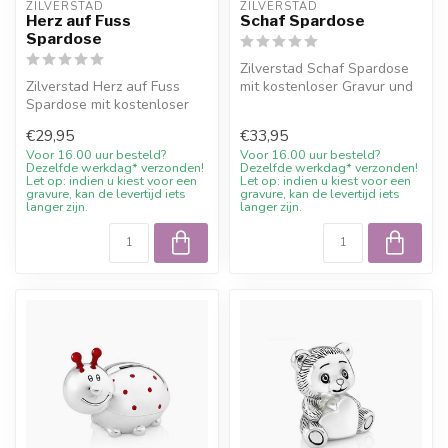
ZILVERSTAD
ZILVERSTAD
Herz auf Fuss
Schaf Spardose
Spardose
Zilverstad Schaf Spardose
Zilverstad Herz auf Fuss
mit kostenloser Gravur und
Spardose mit kostenloser
10% Willkommensrabatt bei
Gravur und 10%
J...
€29,95
€33,95
Willkommensraba...
Voor 16.00 uur besteld?
Voor 16.00 uur besteld?
Dezelfde werkdag* verzonden!
Dezelfde werkdag* verzonden!
Let op: indien u kiest voor een
Let op: indien u kiest voor een
gravure, kan de levertijd iets
gravure, kan de levertijd iets
langer zijn.
langer zijn.