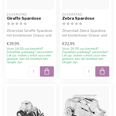
ZILVERSTAD
ZILVERSTAD
Giraffe Spardose
Zebra Spardose
Zilverstad Giraffe Spardose
Zilverstad Zebra Spardose
mit kostenloser Gravur und
mit kostenloser Gravur und
10% Willkommensrabatt
10% Willkommensrabatt bei
€39,95
€32,95
bei...
J...
Voor 16.00 uur besteld?
Voor 16.00 uur besteld?
Dezelfde werkdag* verzonden!
Dezelfde werkdag* verzonden!
Let op: indien u kiest voor een
Let op: indien u kiest voor een
gravure, kan de levertijd iets
gravure, kan de levertijd iets
langer zijn.
langer zijn.