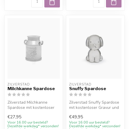
ZILVERSTAD
ZILVERSTAD
Milchkanne Spardose
Snuffy Spardose
Zilverstad Milchkanne
Zilverstad Snuffy Spardose
Spardose mit kostenloser
mit kostenloser Gravur und
Gravur und 10%
10% Willkommensrabatt bei
€27,95
€49,95
Willkommensrabatt ...
...
Voor 16.00 uur besteld?
Voor 16.00 uur besteld?
Dezelfde werkdag* verzonden!
Dezelfde werkdag* verzonden!