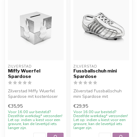
ZILVERSTAD
ZILVERSTAD
Miffy Wuerfel
Fussballschuh mini
Spardose
Spardose
Zilverstad Miffy Wuerfel
Zilverstad Fussballschuh
Spardose mit kostenloser
mini Spardose mit
Gravur und 10%
kostenloser Gravur und
€35,95
€29,95
Willkommensraba...
10% Willkommen...
Voor 16.00 uur besteld?
Voor 16.00 uur besteld?
Dezelfde werkdag* verzonden!
Dezelfde werkdag* verzonden!
Let op: indien u kiest voor een
Let op: indien u kiest voor een
gravure, kan de levertijd iets
gravure, kan de levertijd iets
langer zijn.
langer zijn.