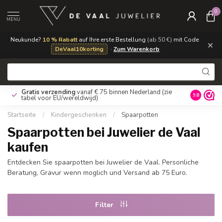
0
MENU
Neukunde?
10 % Rabatt
auf Ihre erste Bestellung
(ab 50 €)
mit Code
×
DeVaal10korting
·
Zum Warenkorb
Gratis verzending
vanaf € 75 binnen Nederland
(zie
9.8
tabel voor EU/wereldwijd)
Startseite
/
Kindergeschenken
/
Spaarpotten
Spaarpotten bei Juwelier de Vaal
kaufen
Entdecken Sie spaarpotten bei Juwelier de Vaal. Personliche
Beratung, Gravur wenn moglich und Versand ab 75 Euro.
Filter