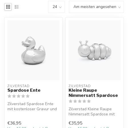
ZILVERSTAD
ZILVERSTAD
Spardose Ente
Kleine Raupe
Nimmersatt Spardose
Zilverstad Spardose Ente
mit kostenloser Gravur und
Zilverstad Kleine Raupe
10% Willkommensrabatt bei
Nimmersatt Spardose mit
Ju...
kostenloser Gravur und
€36,95
€35,95
10% Willk...