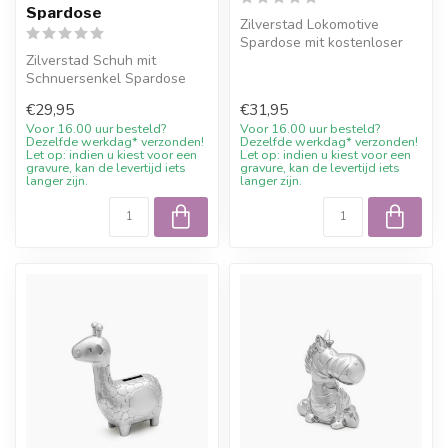
Spardose
Zilverstad Lokomotive
Spardose mit kostenloser
Zilverstad Schuh mit
Gravur und 10%
Schnuersenkel Spardose
Willkommensrabatt ...
mit kostenloser Gravur und
€29,95
€31,95
10% Willk...
Voor 16.00 uur besteld?
Voor 16.00 uur besteld?
Dezelfde werkdag* verzonden!
Dezelfde werkdag* verzonden!
Let op: indien u kiest voor een
Let op: indien u kiest voor een
gravure, kan de levertijd iets
gravure, kan de levertijd iets
langer zijn.
langer zijn.