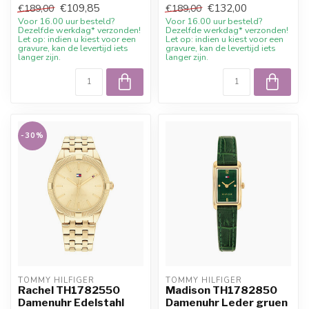
€109,85
€132,00
€189,00
€189,00
Willkommensraba...
Voor 16.00 uur besteld?
Voor 16.00 uur besteld?
Dezelfde werkdag* verzonden!
Dezelfde werkdag* verzonden!
Let op: indien u kiest voor een
Let op: indien u kiest voor een
gravure, kan de levertijd iets
gravure, kan de levertijd iets
langer zijn.
langer zijn.
-30%
TOMMY HILFIGER
TOMMY HILFIGER
Rachel TH1782550
Madison TH1782850
Damenuhr Edelstahl
Damenuhr Leder gruen