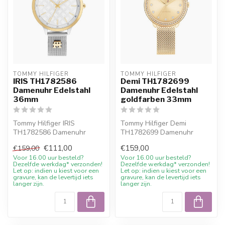
TOMMY HILFIGER
TOMMY HILFIGER
IRIS TH1782586
Demi TH1782699
Damenuhr Edelstahl
Damenuhr Edelstahl
36mm
goldfarben 33mm
Tommy Hilfiger IRIS
Tommy Hilfiger Demi
TH1782586 Damenuhr
TH1782699 Damenuhr
Edelstahl 36mm. 10%
Edelstahl goldfarben 33mm.
€111,00
€159,00
€159,00
Willkommensrabatt bei...
10% Willkommen...
Voor 16.00 uur besteld?
Voor 16.00 uur besteld?
Dezelfde werkdag* verzonden!
Dezelfde werkdag* verzonden!
Let op: indien u kiest voor een
Let op: indien u kiest voor een
gravure, kan de levertijd iets
gravure, kan de levertijd iets
langer zijn.
langer zijn.