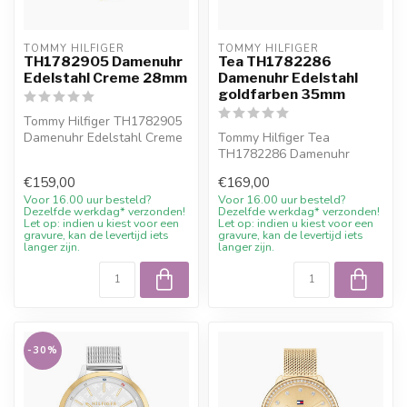
TOMMY HILFIGER
TOMMY HILFIGER
TH1782905 Damenuhr
Tea TH1782286
Edelstahl Creme 28mm
Damenuhr Edelstahl
goldfarben 35mm
Tommy Hilfiger TH1782905
Damenuhr Edelstahl Creme
Tommy Hilfiger Tea
28mm. 10%
TH1782286 Damenuhr
Willkommensrabatt be...
Edelstahl goldfarben 35mm.
€159,00
€169,00
10% Willkommens...
Voor 16.00 uur besteld?
Voor 16.00 uur besteld?
Dezelfde werkdag* verzonden!
Dezelfde werkdag* verzonden!
Let op: indien u kiest voor een
Let op: indien u kiest voor een
gravure, kan de levertijd iets
gravure, kan de levertijd iets
langer zijn.
langer zijn.
-30%