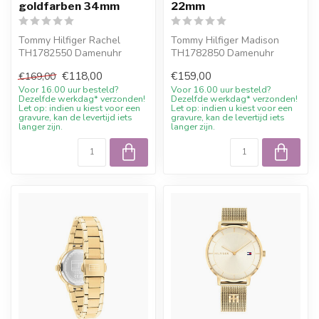
goldfarben 34mm
22mm
Tommy Hilfiger Rachel
Tommy Hilfiger Madison
TH1782550 Damenuhr
TH1782850 Damenuhr
Edelstahl goldfarben 34mm.
Leder gruen 22mm. 10%
€118,00
€159,00
€169,00
10% Willkomm...
Willkommensrabat...
Voor 16.00 uur besteld?
Voor 16.00 uur besteld?
Dezelfde werkdag* verzonden!
Dezelfde werkdag* verzonden!
Let op: indien u kiest voor een
Let op: indien u kiest voor een
gravure, kan de levertijd iets
gravure, kan de levertijd iets
langer zijn.
langer zijn.