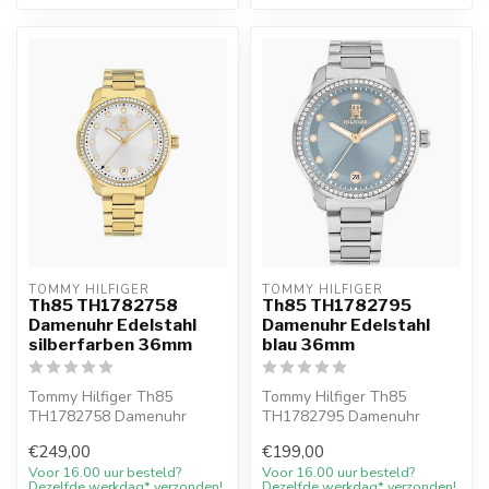
TOMMY HILFIGER
TOMMY HILFIGER
Th85 TH1782758
Th85 TH1782795
Damenuhr Edelstahl
Damenuhr Edelstahl
silberfarben 36mm
blau 36mm
Tommy Hilfiger Th85
Tommy Hilfiger Th85
TH1782758 Damenuhr
TH1782795 Damenuhr
Edelstahl silberfarben
Edelstahl blau 36mm. 10%
€249,00
€199,00
36mm. 10% Willkomm...
Willkommensrabat...
Voor 16.00 uur besteld?
Voor 16.00 uur besteld?
Dezelfde werkdag* verzonden!
Dezelfde werkdag* verzonden!