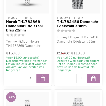
TOMMY HILFIGER
TOMMY HILFIGER
Norah TH1782869
TH1782456 Damenuhr
Damenuhr Edelstahl
Edelstahl 38mm
blau 22mm
Tommy Hilfiger TH1782456
Tommy Hilfiger Norah
Damenuhr Edelstahl 38mm.
TH1782869 Damenuhr
10% Willkommensrabatt bei
Edelstahl blau 22mm. 10%
Juwe...
€159,00
€110,00
€159,00
Willkommensraba...
Voor 16.00 uur besteld?
Voor 16.00 uur besteld?
Dezelfde werkdag* verzonden!
Dezelfde werkdag* verzonden!
Let op: indien u kiest voor een
Let op: indien u kiest voor een
gravure, kan de levertijd iets
gravure, kan de levertijd iets
langer zijn.
langer zijn.
-13%