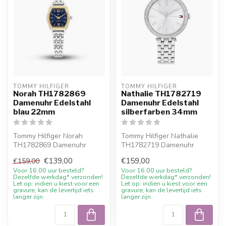
TOMMY HILFIGER
TOMMY HILFIGER
Norah TH1782869
Nathalie TH1782719
Damenuhr Edelstahl
Damenuhr Edelstahl
blau 22mm
silberfarben 34mm
Tommy Hilfiger Norah
Tommy Hilfiger Nathalie
TH1782869 Damenuhr
TH1782719 Damenuhr
Edelstahl blau 22mm. 10%
Edelstahl silberfarben
€139,00
€159,00
€159,00
Willkommensraba...
34mm. 10% Will...
Voor 16.00 uur besteld?
Voor 16.00 uur besteld?
Dezelfde werkdag* verzonden!
Dezelfde werkdag* verzonden!
Let op: indien u kiest voor een
Let op: indien u kiest voor een
gravure, kan de levertijd iets
gravure, kan de levertijd iets
langer zijn.
langer zijn.