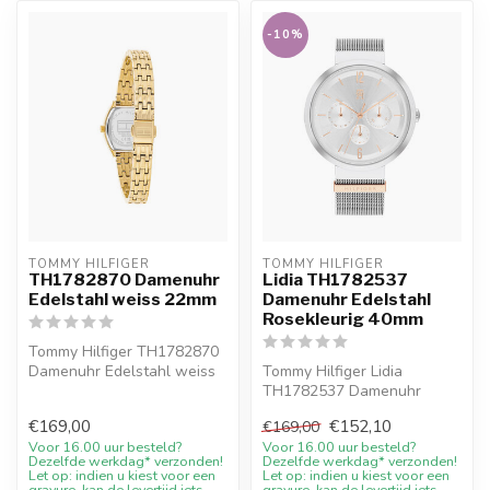
-10%
TOMMY HILFIGER
TOMMY HILFIGER
TH1782870 Damenuhr
Lidia TH1782537
Edelstahl weiss 22mm
Damenuhr Edelstahl
Rosekleurig 40mm
Tommy Hilfiger TH1782870
Damenuhr Edelstahl weiss
Tommy Hilfiger Lidia
22mm. 10%
TH1782537 Damenuhr
Willkommensrabatt be...
Edelstahl Rosekleurig
€169,00
€152,10
€169,00
40mm. 10% Willkomm...
Voor 16.00 uur besteld?
Voor 16.00 uur besteld?
Dezelfde werkdag* verzonden!
Dezelfde werkdag* verzonden!
Let op: indien u kiest voor een
Let op: indien u kiest voor een
gravure, kan de levertijd iets
gravure, kan de levertijd iets