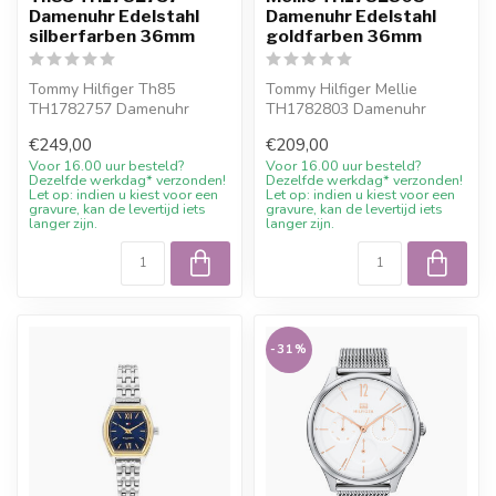
Damenuhr Edelstahl
Damenuhr Edelstahl
silberfarben 36mm
goldfarben 36mm
Tommy Hilfiger Th85
Tommy Hilfiger Mellie
TH1782757 Damenuhr
TH1782803 Damenuhr
Edelstahl silberfarben
Edelstahl goldfarben 36mm.
€249,00
€209,00
36mm. 10% Willkomm...
10% Willkomm...
Voor 16.00 uur besteld?
Voor 16.00 uur besteld?
Dezelfde werkdag* verzonden!
Dezelfde werkdag* verzonden!
Let op: indien u kiest voor een
Let op: indien u kiest voor een
gravure, kan de levertijd iets
gravure, kan de levertijd iets
langer zijn.
langer zijn.
-31%