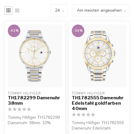
-42%
-30%
TOMMY HILFIGER
TOMMY HILFIGER
TH1782299 Damenuhr
TH1782555 Damenuhr
38mm
Edelstahl goldfarben
40mm
Tommy Hilfiger TH1782299
Damenuhr 38mm. 10%
Tommy Hilfiger TH1782555
Willkommensrabatt bei
Damenuhr Edelstahl
Juwelier De Va...
goldfarben 40mm. 10%