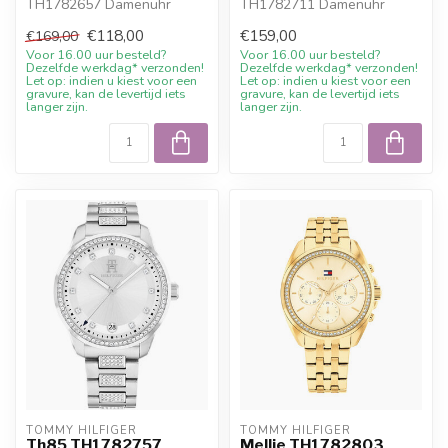
TH1782657 Damenuhr
TH1782711 Damenuhr
Edelstahl 40mm. 10%
Edelstahl gruen 34mm. 10%
€118,00
€159,00
€169,00
Willkommensrabatt bei...
Willkommensraba...
Voor 16.00 uur besteld?
Voor 16.00 uur besteld?
Dezelfde werkdag* verzonden!
Dezelfde werkdag* verzonden!
Let op: indien u kiest voor een
Let op: indien u kiest voor een
gravure, kan de levertijd iets
gravure, kan de levertijd iets
langer zijn.
langer zijn.
TOMMY HILFIGER
TOMMY HILFIGER
Th85 TH1782757
Mellie TH1782803