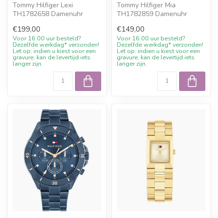
Tommy Hilfiger Lexi
Tommy Hilfiger Mia
TH1782658 Damenuhr
TH1782859 Damenuhr
Edelstahl braun 40mm. 10%
Leder silberfarben 24mm.
€199,00
€149,00
Willkommensraba...
10% Willkommensra...
Voor 16.00 uur besteld?
Voor 16.00 uur besteld?
Dezelfde werkdag* verzonden!
Dezelfde werkdag* verzonden!
Let op: indien u kiest voor een
Let op: indien u kiest voor een
gravure, kan de levertijd iets
gravure, kan de levertijd iets
langer zijn.
langer zijn.