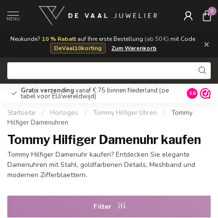
0
MENU
Neukunde?
10 % Rabatt
auf Ihre erste Bestellung
(ab 50 €)
mit Code
×
DeVaal10korting
·
Zum Warenkorb
Gratis verzending
vanaf € 75 binnen Nederland
(zie
9.8
tabel voor EU/wereldwijd)
Startseite
/
Horloges
/
Tommy Hilfiger Uhren
/
Tommy
Hilfiger Damenuhren
Tommy Hilfiger Damenuhr kaufen
Tommy Hilfiger Damenuhr kaufen? Entdecken Sie elegante
Damenuhren mit Stahl, goldfarbenen Details, Meshband und
modernen Zifferblaettern.
Filter