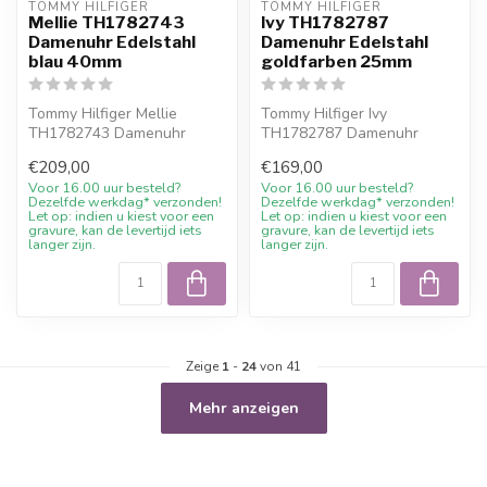
TOMMY HILFIGER
TOMMY HILFIGER
Mellie TH1782743
Ivy TH1782787
Damenuhr Edelstahl
Damenuhr Edelstahl
blau 40mm
goldfarben 25mm
Tommy Hilfiger Mellie
Tommy Hilfiger Ivy
TH1782743 Damenuhr
TH1782787 Damenuhr
Edelstahl blau 40mm. 10%
Edelstahl goldfarben 25mm.
€209,00
€169,00
Willkommensrab...
10% Willkommens...
Voor 16.00 uur besteld?
Voor 16.00 uur besteld?
Dezelfde werkdag* verzonden!
Dezelfde werkdag* verzonden!
Let op: indien u kiest voor een
Let op: indien u kiest voor een
gravure, kan de levertijd iets
gravure, kan de levertijd iets
langer zijn.
langer zijn.
Zeige
1
-
24
von 41
Mehr anzeigen