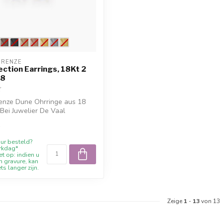
IRENZE
ection Earrings, 18Kt 2
18
renze Dune Ohrringe aus 18
 Bei Juwelier De Vaal
0
ur besteld?
rkdag*
t op: indien u
n gravure, kan
ets langer zijn.
Zeige
1
-
13
von 13