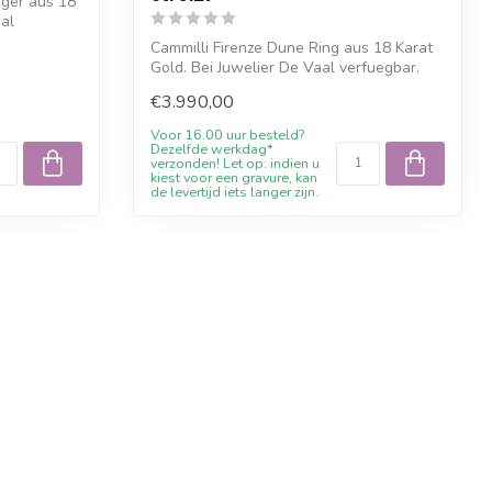
nger aus 18
aal
Cammilli Firenze Dune Ring aus 18 Karat
Gold. Bei Juwelier De Vaal verfuegbar.
€3.990,00
Voor 16.00 uur besteld?
Dezelfde werkdag*
verzonden! Let op: indien u
kiest voor een gravure, kan
de levertijd iets langer zijn.