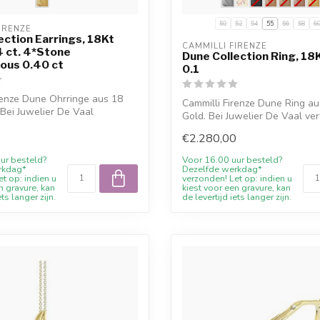
50
52
54
55
56
58
6
IRENZE
ection Earrings, 18Kt
CAMMILLI FIRENZE
4 ct. 4*Stone
Dune Collection Ring, 18K
ous 0.40 ct
0.1
renze Dune Ohrringe aus 18
Cammilli Firenze Dune Ring au
 Bei Juwelier De Vaal
Gold. Bei Juwelier De Vaal ve
0
€2.280,00
ur besteld?
Voor 16.00 uur besteld?
rkdag*
Dezelfde werkdag*
t op: indien u
verzonden! Let op: indien u
n gravure, kan
kiest voor een gravure, kan
ets langer zijn.
de levertijd iets langer zijn.