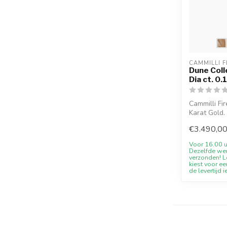
CAMMILLI F
Dune Coll
Dia ct. 0.
Cammilli Fi
Karat Gold.
verfuegba...
€3.490,0
Voor 16.00 u
Dezelfde we
verzonden! Le
kiest voor ee
de levertijd i