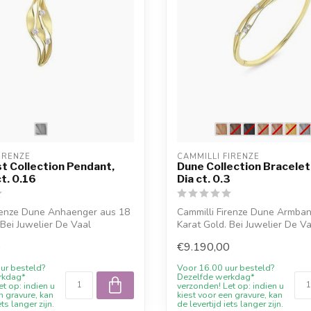
IRENZE
CAMMILLI FIRENZE
t Collection Pendant,
Dune Collection Bracelet
t. 0.16
Dia ct. 0.3
irenze Dune Anhaenger aus 18
Cammilli Firenze Dune Armba
 Bei Juwelier De Vaal
Karat Gold. Bei Juwelier De V
verfuegbar...
0
€9.190,00
ur besteld?
Voor 16.00 uur besteld?
rkdag*
Dezelfde werkdag*
t op: indien u
verzonden! Let op: indien u
n gravure, kan
kiest voor een gravure, kan
ets langer zijn.
de levertijd iets langer zijn.