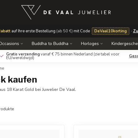
abatt
auf Ihre erste Bestellung
(ab 50 €)
mit Code
DeVaal10korting
·
Zu
Occasions
Buddha to Buddha
Horloges
Kindergesch
Gratis verzending
vanaf € 75 binnen Nederland
(zie tabel voor
Ges
EU/wereldwijd)
une
k kaufen
s 18 Karat Gold bei Juwelier De Vaal.
rodukte