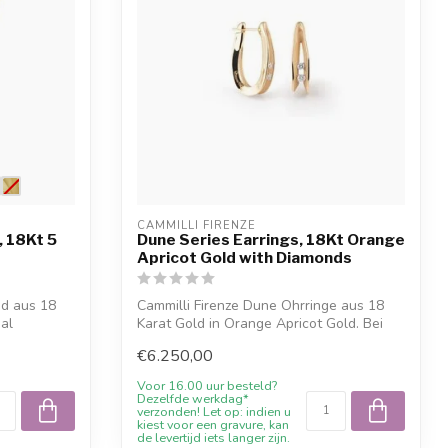
CAMMILLI FIRENZE
, 18Kt 5
Dune Series Earrings, 18Kt Orange
Apricot Gold with Diamonds
nd aus 18
Cammilli Firenze Dune Ohrringe aus 18
aal
Karat Gold in Orange Apricot Gold. Bei
Juw...
€6.250,00
Voor 16.00 uur besteld?
Dezelfde werkdag*
verzonden! Let op: indien u
kiest voor een gravure, kan
de levertijd iets langer zijn.