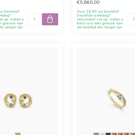
0
€5.860,00
ur besteld?
Voor 16.00 uur besteld?
rkdag*
Dezelfde werkdag*
t op: indien u
verzonden! Let op: indien u
n gravure, kan
kiest voor een gravure, kan
ets langer zijn.
de levertijd iets langer zijn.