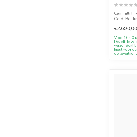
Cammilli Fi
Gold. Bei J
€2.690,0
Voor 16.00 u
Dezelfde we
verzonden! Le
kiest voor ee
de levertijd i