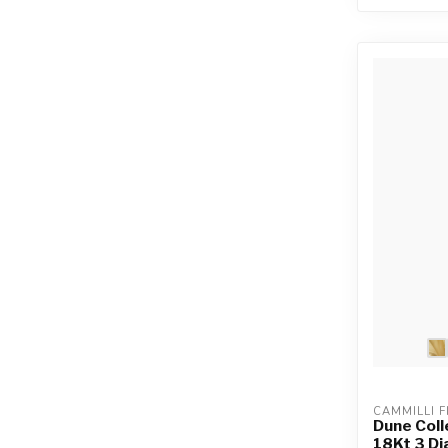
CAMMILLI F
Dune Coll
18Kt 3 Dia