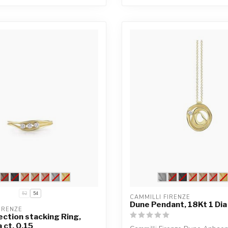
52
54
CAMMILLI FIRENZE
Dune Pendant, 18Kt 1 Dia
IRENZE
ection stacking Ring,
 ct. 0.15