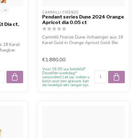
0
62
CAMMILLI FIRENZE
Pendant series Dune 2024 Orange
Apricot dia 0.05 ct
t Dia ct.
Cammilli Firenze Dune Anhaenger aus 18
Karat Gold in Orange Apricot Gold. Bei
s 18 Karat
Ju...
rfuegbar.
€1.880,00
Voor 16.00 uur besteld?
Dezelfde werkdag*
verzonden! Let op: indien u
kiest voor een gravure, kan
de levertijd iets langer zijn.