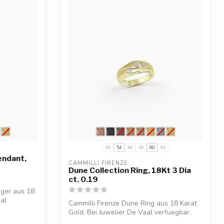
52
54
56
58
60
62
endant,
CAMMILLI FIRENZE
Dune Collection Ring, 18Kt 3 Dia
ct. 0.19
nger aus 18
aal
Cammilli Firenze Dune Ring aus 18 Karat
Gold. Bei Juwelier De Vaal verfuegbar.