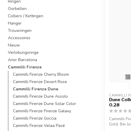
Ringen
Oorbellen
Colliers / Kettingen
Hanger
Trouwringen
Accessoires
Nieuw
Verlobungsringe
Arior Barcelona
Cammilli Firenze
Cammilli Firenze Cherry Bloom
Cammilli Firenze Desert Rose
Cammilli Firenze Dune
CAMMILLI F
Cammilli Firenze Dune Assolo
Dune Colle
Cammilli Firenze Dune Solar Color
0.28
Cammilli Firenze Firenze Galaxy
Cammilli Firenze Goccia
Cammilli Fi
Gold. Bei J
Cammilli Firenze Velaa Pavé