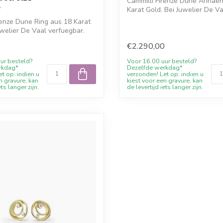
Cammilli Firenze Dune Anhae
Karat Gold. Bei Juwelier De V
verfuegb...
renze Dune Ring aus 18 Karat
uwelier De Vaal verfuegbar.
0
€2.290,00
ur besteld?
Voor 16.00 uur besteld?
rkdag*
Dezelfde werkdag*
t op: indien u
verzonden! Let op: indien u
n gravure, kan
kiest voor een gravure, kan
ets langer zijn.
de levertijd iets langer zijn.