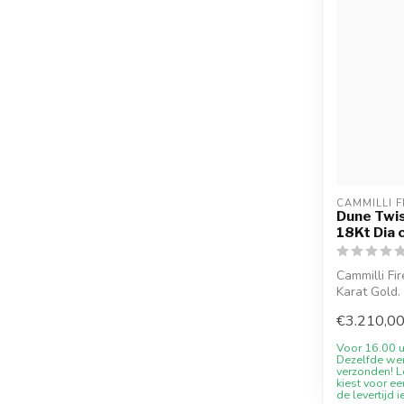
CAMMILLI F
Dune Twis
18Kt Dia c
Cammilli F
Karat Gold.
verfuegb...
€3.210,0
Voor 16.00 u
Dezelfde we
verzonden! Le
kiest voor ee
de levertijd i