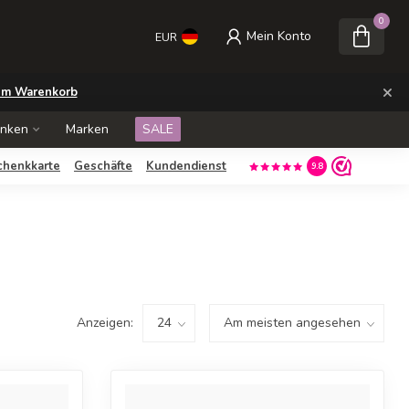
0
Mein Konto
EUR
×
m Warenkorb
enken
Marken
SALE
chenkkarte
Geschäfte
Kundendienst
9.8
Anzeigen: