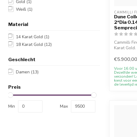
Gold
(1)
Weiß
(1)
CAMMILLI F
Dune Coll
2*Dia 0.1
Material
Sempreci
14 Karat Gold
(1)
Cammilli Fi
18 Karat Gold
(12)
Karat Gold.
verfuegba...
€5.900,0
Geschlecht
Voor 16.00 u
Damen
(13)
Dezelfde we
verzonden! Le
kiest voor ee
de levertijd i
Preis
Min
Max