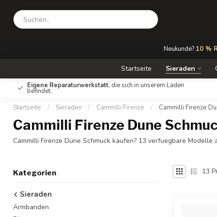
Neukunde?
10 % R
Startseite
Sieraden
Eigene Reparaturwerkstatt
, die sich in unserem Laden
befindet.
Startseite
/
Sieraden
/
Cammilli Firenze
/
Cammilli Firenze D
Cammilli Firenze Dune Schmuc
Cammilli Firenze Dune Schmuck kaufen? 13 verfuegbare Modelle au
13
P
Kategorien
Sieraden
Armbanden