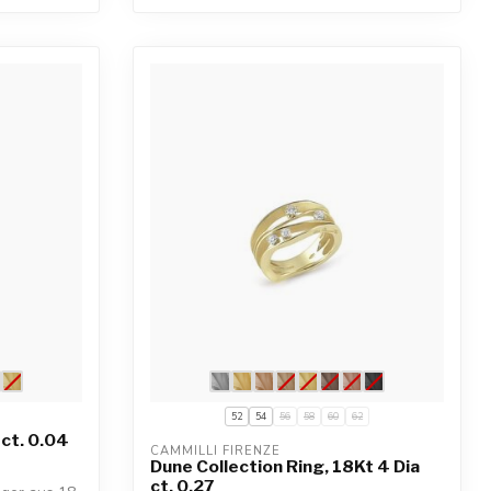
52
54
56
58
60
62
 ct. 0.04
CAMMILLI FIRENZE
Dune Collection Ring, 18Kt 4 Dia
ct. 0.27