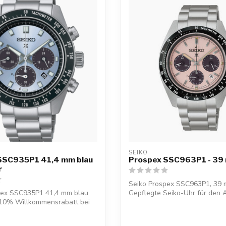
SEIKO
SSC935P1 41,4 mm blau
Prospex SSC963P1 - 39
r
Seiko Prospex SSC963P1, 39 m
pex SSC935P1 41,4 mm blau
Gepflegte Seiko-Uhr für den A
 10% Willkommensrabatt bei
kos...