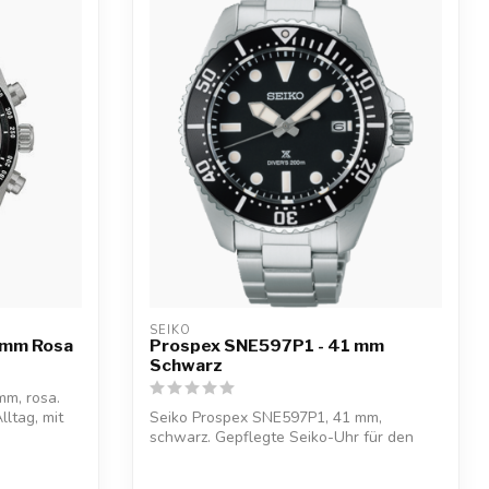
SEIKO
 mm Rosa
Prospex SNE597P1 - 41 mm
Schwarz
m, rosa.
lltag, mit
Seiko Prospex SNE597P1, 41 mm,
schwarz. Gepflegte Seiko-Uhr für den
Alltag, mit ...