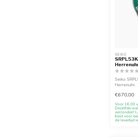
SEIKO
SRPL53K1
Herrenuh
Seiko SRPL
Herrenuhr.
Juwelier De 
€670,00
Voor 16.00 u
Dezelfde we
verzonden! Le
kiest voor ee
de levertijd i