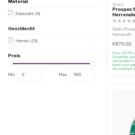
Material
SEIKO
Prospex 
Edelstahl
(9)
Herrenuh
Geschlecht
Seiko Pros
Herrenuhr.
Juwelier...
Herren
(15)
€870,00
Voor 16.00 u
Preis
Dezelfde we
verzonden! Le
kiest voor ee
de levertijd i
Min
Max