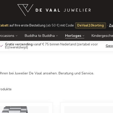
abatt
auf Ihre erste Bestellung
(ab 50 €)
mit Code
DeVaal10korting
·
Zu
ccasions
Buddha to Buddha
Horloges
Kindergesch
Gratis verzending
vanaf € 75 binnen Nederland
(zie tabel voor
Ges
EU/wereldwijd)
Uhren bei Juwelier De Vaal ansehen. Beratung und Service.
rodukte