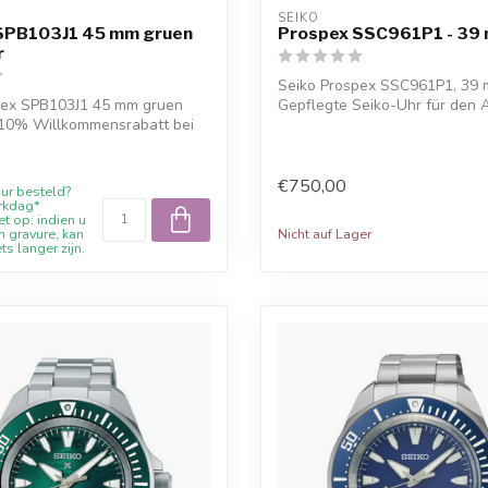
SEIKO
SPB103J1 45 mm gruen
Prospex SSC961P1 - 39
r
Seiko Prospex SSC961P1, 39 
pex SPB103J1 45 mm gruen
Gepflegte Seiko-Uhr für den A
 10% Willkommensrabatt bei
kos...
€750,00
ur besteld?
rkdag*
t op: indien u
Nicht auf Lager
n gravure, kan
ets langer zijn.