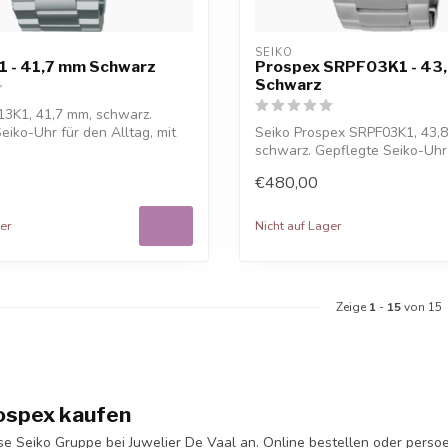
SEIKO
 - 41,7 mm Schwarz
Prospex SRPF03K1 - 43
Schwarz
13K1, 41,7 mm, schwarz.
eiko-Uhr für den Alltag, mit
Seiko Prospex SRPF03K1, 43,
schwarz. Gepflegte Seiko-Uhr
Alltag, mi...
€480,00
er
Nicht auf Lager
Zeige
1
-
15
von 15
ospex kaufen
se Seiko Gruppe bei Juwelier De Vaal an. Online bestellen oder perso