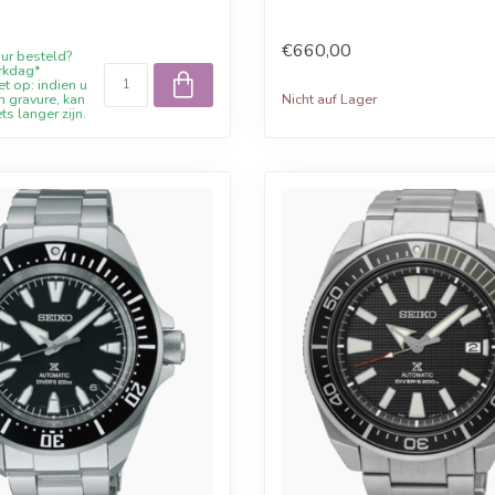
rabatt bei Juwe...
€660,00
ur besteld?
rkdag*
t op: indien u
Nicht auf Lager
n gravure, kan
ets langer zijn.