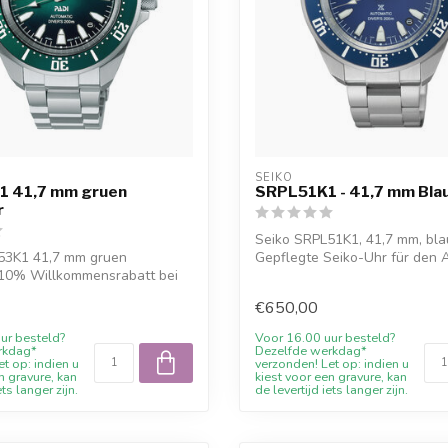
SEIKO
 41,7 mm gruen
SRPL51K1 - 41,7 mm Bla
r
Seiko SRPL51K1, 41,7 mm, bla
53K1 41,7 mm gruen
Gepflegte Seiko-Uhr für den A
 10% Willkommensrabatt bei
kostenlos...
Va...
€650,00
ur besteld?
Voor 16.00 uur besteld?
rkdag*
Dezelfde werkdag*
t op: indien u
verzonden! Let op: indien u
n gravure, kan
kiest voor een gravure, kan
ets langer zijn.
de levertijd iets langer zijn.