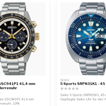
SEIKO
SSC941P1 41,4 mm
5 Sports SRPK01K1 - 45
Herrenuhr
Seiko 5 Sports SRPK01K1, 45 
pex SSC941P1 41,4 mm
Gepflegte Seiko-Uhr für den A
rrenuhr. 10%
ko...