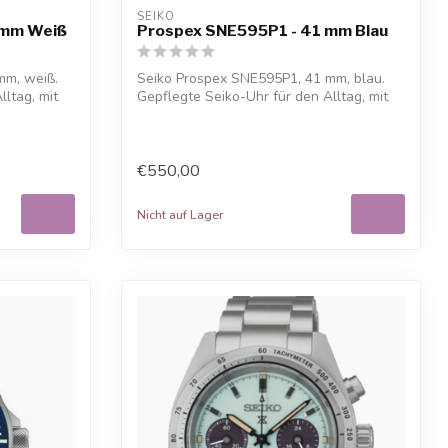
SEIKO
 mm Weiß
Prospex SNE595P1 - 41 mm Blau
mm, weiß.
Seiko Prospex SNE595P1, 41 mm, blau.
lltag, mit
Gepflegte Seiko-Uhr für den Alltag, mit
kos...
€550,00
Nicht auf Lager