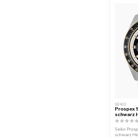
SEIKO
Prospex 
schwarz 
Seiko Pros
schwarz He