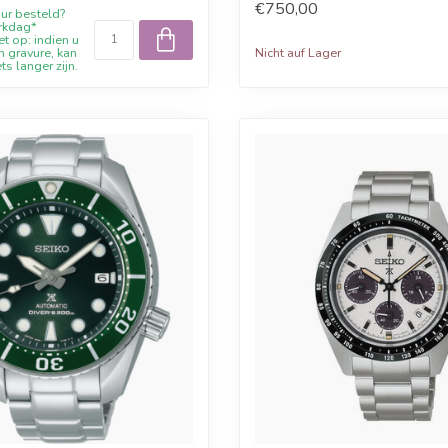
€750,00
ur besteld?
rkdag*
t op: indien u
Nicht auf Lager
n gravure, kan
ets langer zijn.