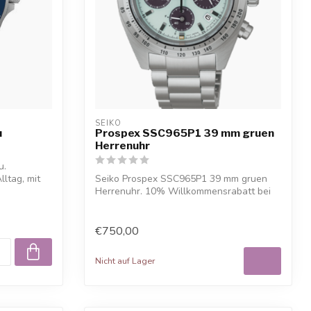
SEIKO
u
Prospex SSC965P1 39 mm gruen
Herrenuhr
u.
lltag, mit
Seiko Prospex SSC965P1 39 mm gruen
Herrenuhr. 10% Willkommensrabatt bei
Juwelier...
€750,00
Nicht auf Lager