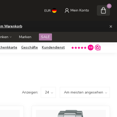
0
Mein Konto
EUR
×
m Warenkorb
enken
Marken
SALE
chenkkarte
Geschäfte
Kundendienst
9.8
Anzeigen: