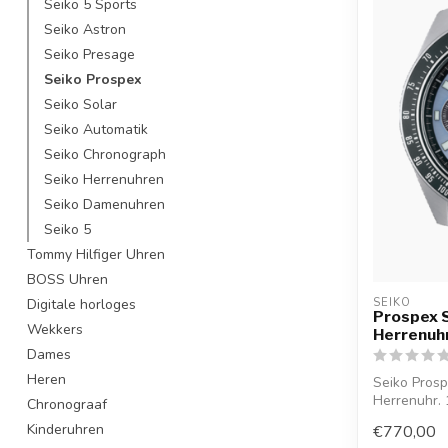
Seiko 5 Sports
Seiko Astron
Seiko Presage
Seiko Prospex
Seiko Solar
Seiko Automatik
Seiko Chronograph
Seiko Herrenuhren
Seiko Damenuhren
Seiko 5
Tommy Hilfiger Uhren
BOSS Uhren
Digitale horloges
SEIKO
Prospex 
Wekkers
Herrenuh
Dames
Heren
Seiko Pros
Herrenuhr.
Chronograaf
Juwelie...
Kinderuhren
€770,00