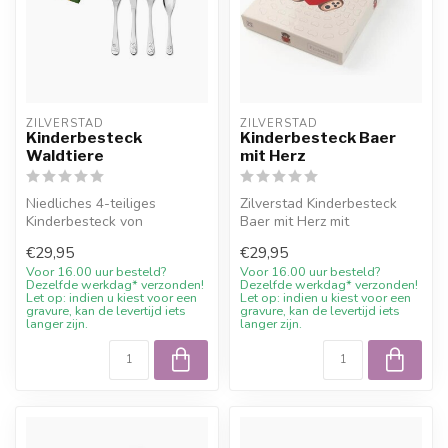
ZILVERSTAD
ZILVERSTAD
Kinderbesteck
Kinderbesteck Baer
Waldtiere
mit Herz
Niedliches 4-teiliges
Zilverstad Kinderbesteck
Kinderbesteck von
Baer mit Herz mit
Zilverstad mit Waldtieren
kostenloser Gravur und
€29,95
€29,95
aus hochwertig...
10% Willkommen...
Voor 16.00 uur besteld?
Voor 16.00 uur besteld?
Dezelfde werkdag* verzonden!
Dezelfde werkdag* verzonden!
Let op: indien u kiest voor een
Let op: indien u kiest voor een
gravure, kan de levertijd iets
gravure, kan de levertijd iets
langer zijn.
langer zijn.