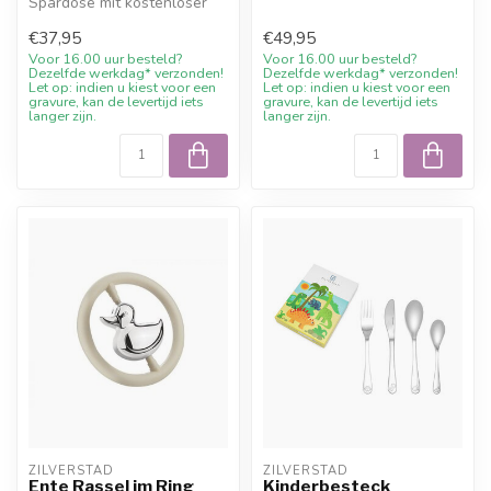
Spardose mit kostenloser
Gravur und 10%
Gravur und 10%
Willkommensrabatt ...
€37,95
€49,95
Willkommensraba...
Voor 16.00 uur besteld?
Voor 16.00 uur besteld?
Dezelfde werkdag* verzonden!
Dezelfde werkdag* verzonden!
Let op: indien u kiest voor een
Let op: indien u kiest voor een
gravure, kan de levertijd iets
gravure, kan de levertijd iets
langer zijn.
langer zijn.
ZILVERSTAD
ZILVERSTAD
Ente Rassel im Ring
Kinderbesteck