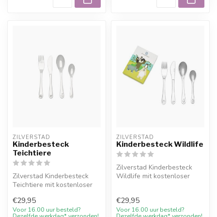
ZILVERSTAD
ZILVERSTAD
Kinderbesteck
Kinderbesteck Wildlife
Teichtiere
Zilverstad Kinderbesteck
Zilverstad Kinderbesteck
Wildlife mit kostenloser
Teichtiere mit kostenloser
Gravur und 10%
Gravur und 10%
Willkommensraba...
€29,95
€29,95
Willkommensra...
Voor 16.00 uur besteld?
Voor 16.00 uur besteld?
Dezelfde werkdag* verzonden!
Dezelfde werkdag* verzonden!