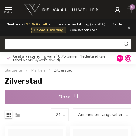
0
MENU
Neukunde?
10 % Rabatt
auf Ihre erste Bestellung
(ab 50 €)
mit Code
×
DeVaal10korting
·
Zum Warenkorb
Gratis verzending
vanaf € 75 binnen Nederland
(zie
9.8
tabel voor EU/wereldwijd)
Startseite
/
Marken
/
Zilverstad
Zilverstad
Filter