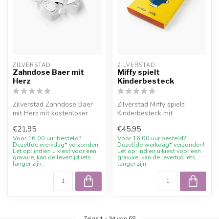
ZILVERSTAD
ZILVERSTAD
Zahndose Baer mit
Miffy spielt
Herz
Kinderbesteck
Zilverstad Zahndose Baer
Zilverstad Miffy spielt
mit Herz mit kostenloser
Kinderbesteck mit
Gravur und 10%
kostenloser Gravur und
€21,95
€45,95
Willkommensraba...
10% Willkommens...
Voor 16.00 uur besteld?
Voor 16.00 uur besteld?
Dezelfde werkdag* verzonden!
Dezelfde werkdag* verzonden!
Let op: indien u kiest voor een
Let op: indien u kiest voor een
gravure, kan de levertijd iets
gravure, kan de levertijd iets
langer zijn.
langer zijn.
Zeige
1
-
24
von 68