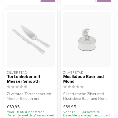
ZILVERSTAD
ZILVERSTAD
Tortenheber mit
Musikdose Baer und
Messer Smooth
Mond
Zilverstad Tortenheber mit
Silberfarbene Zilverstad
Messer Smooth mit
Musikdose Baer und Mond
kostenloser Gravur und
mit gratis Gravur.
€59,95
€39,95
10% Willkomm...
Voor 16.00 uur besteld?
Voor 16.00 uur besteld?
Dezelfde werkdag* verzonden!
Dezelfde werkdag* verzonden!