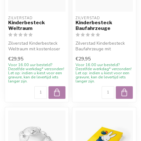
ZILVERSTAD
ZILVERSTAD
Kinderbesteck
Kinderbesteck
Weltraum
Baufahrzeuge
Zilverstad Kinderbesteck
Zilverstad Kinderbesteck
Weltraum mit kostenloser
Baufahrzeuge mit
Gravur und 10%
kostenloser Gravur und
€29,95
€29,95
Willkommensraba...
10% Willkommens...
Voor 16.00 uur besteld?
Voor 16.00 uur besteld?
Dezelfde werkdag* verzonden!
Dezelfde werkdag* verzonden!
Let op: indien u kiest voor een
Let op: indien u kiest voor een
gravure, kan de levertijd iets
gravure, kan de levertijd iets
langer zijn.
langer zijn.