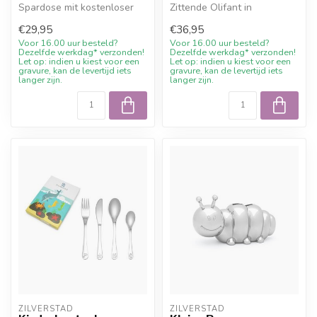
Spardose mit kostenloser
Zittende Olifant in
Gravur und 10%
silberfarbener Ausfuehrung.
€29,95
€36,95
Willkommensraba...
Ein bleibend...
Voor 16.00 uur besteld?
Voor 16.00 uur besteld?
Dezelfde werkdag* verzonden!
Dezelfde werkdag* verzonden!
Let op: indien u kiest voor een
Let op: indien u kiest voor een
gravure, kan de levertijd iets
gravure, kan de levertijd iets
langer zijn.
langer zijn.
ZILVERSTAD
ZILVERSTAD