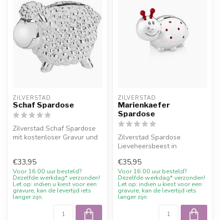
ZILVERSTAD
ZILVERSTAD
Schaf Spardose
Marienkaefer
Spardose
Zilverstad Schaf Spardose
mit kostenloser Gravur und
Zilverstad Spardose
10% Willkommensrabatt bei
Lieveheersbeest in
J...
silberfarbener Ausfuehrung.
€33,95
€35,95
Ein bleibende...
Voor 16.00 uur besteld?
Voor 16.00 uur besteld?
Dezelfde werkdag* verzonden!
Dezelfde werkdag* verzonden!
Let op: indien u kiest voor een
Let op: indien u kiest voor een
gravure, kan de levertijd iets
gravure, kan de levertijd iets
langer zijn.
langer zijn.