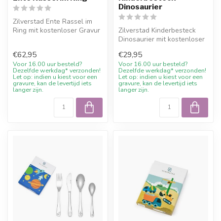
Dinosaurier
Zilverstad Ente Rassel im
Ring mit kostenloser Gravur
Zilverstad Kinderbesteck
und 10%
Dinosaurier mit kostenloser
Willkommensrabatt ...
Gravur und 10%
€62,95
€29,95
Willkommensr...
Voor 16.00 uur besteld?
Voor 16.00 uur besteld?
Dezelfde werkdag* verzonden!
Dezelfde werkdag* verzonden!
Let op: indien u kiest voor een
Let op: indien u kiest voor een
gravure, kan de levertijd iets
gravure, kan de levertijd iets
langer zijn.
langer zijn.