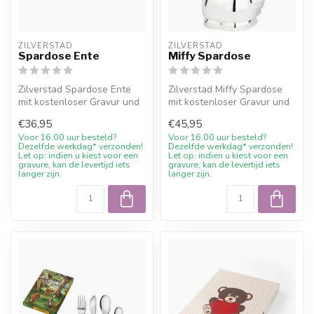
ZILVERSTAD
ZILVERSTAD
Spardose Ente
Miffy Spardose
Zilverstad Spardose Ente
Zilverstad Miffy Spardose
mit kostenloser Gravur und
mit kostenloser Gravur und
10% Willkommensrabatt bei
10% Willkommensrabatt bei
€36,95
€45,95
Ju...
J...
Voor 16.00 uur besteld?
Voor 16.00 uur besteld?
Dezelfde werkdag* verzonden!
Dezelfde werkdag* verzonden!
Let op: indien u kiest voor een
Let op: indien u kiest voor een
gravure, kan de levertijd iets
gravure, kan de levertijd iets
langer zijn.
langer zijn.