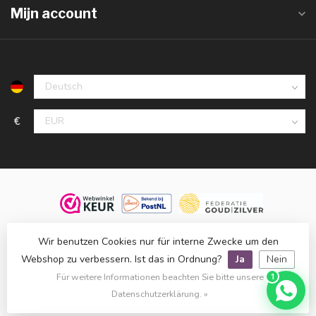
Mijn account
€
© 2026 Juwelier De Vaal, familiebedrijf sinds 1958. Alle rechten
Wir benutzen Cookies nur für interne Zwecke um den
voorbehouden.
Webshop zu verbessern. Ist das in Ordnung?
Ja
Nein
Klanten beoordelen ons met een
9,8
op basis van
1.514
reviews
Für weitere Informationen beachten Sie bitte unsere
1
bij
WebwinkelKeur
.
Datenschutzerklärung. »