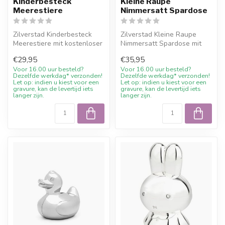
Kinderbesteck
Kleine Raupe
Meerestiere
Nimmersatt Spardose
Zilverstad Kinderbesteck
Zilverstad Kleine Raupe
Meerestiere mit kostenloser
Nimmersatt Spardose mit
Gravur und 10%
kostenloser Gravur und
€29,95
€35,95
Willkommensr...
10% Willk...
Voor 16.00 uur besteld?
Voor 16.00 uur besteld?
Dezelfde werkdag* verzonden!
Dezelfde werkdag* verzonden!
Let op: indien u kiest voor een
Let op: indien u kiest voor een
gravure, kan de levertijd iets
gravure, kan de levertijd iets
langer zijn.
langer zijn.