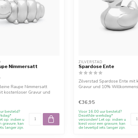
D
ZILVERSTAD
aupe Nimmersatt
Spardose Ente
e
Zilverstad Spardose Ente mit 
Kleine Raupe Nimmersatt
Gravur und 10% Willkommensr
t kostenloser Gravur und
Ju...
€36,95
ur besteld?
Voor 16.00 uur besteld?
rkdag*
Dezelfde werkdag*
t op: indien u
verzonden! Let op: indien u
n gravure, kan
kiest voor een gravure, kan
ets langer zijn.
de levertijd iets langer zijn.