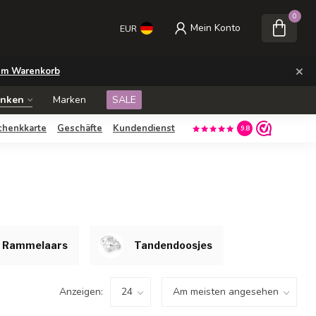
0
Mein Konto
EUR
×
m Warenkorb
enken
Marken
SALE
chenkkarte
Geschäfte
Kundendienst
9.8
Rammelaars
Tandendoosjes
Anzeigen: