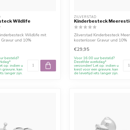
D
ZILVERSTAD
teck Wildlife
Kinderbesteck Meeresti
Kinderbesteck Wildlife mit
Zilverstad Kinderbesteck Meer
r Gravur und 10%
kostenloser Gravur und 10%
sraba...
Willkommensr...
€29,95
ur besteld?
Voor 16.00 uur besteld?
rkdag*
Dezelfde werkdag*
t op: indien u
verzonden! Let op: indien u
n gravure, kan
kiest voor een gravure, kan
ets langer zijn.
de levertijd iets langer zijn.