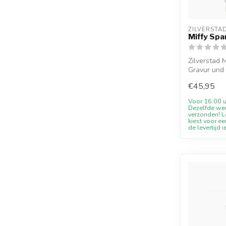
ZILVERSTA
Miffy Sp
Zilverstad 
Gravur und
J...
€45,95
Voor 16.00 u
Dezelfde we
verzonden! Le
kiest voor ee
de levertijd i