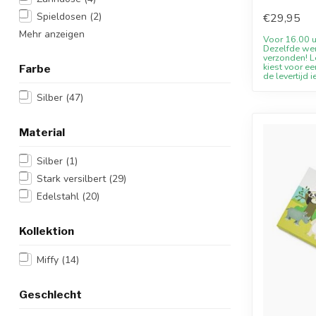
Willkommens
Spieldosen
(2)
€29,95
Mehr anzeigen
Voor 16.00 u
Dezelfde we
verzonden! Le
kiest voor ee
Farbe
de levertijd i
Silber
(47)
Material
Silber
(1)
Stark versilbert
(29)
Edelstahl
(20)
Kollektion
Miffy
(14)
Geschlecht