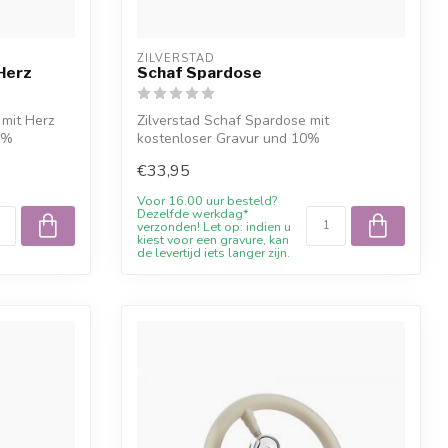
ZILVERSTAD
Herz
Schaf Spardose
 mit Herz
Zilverstad Schaf Spardose mit
0%
kostenloser Gravur und 10%
Willkommensrabatt bei J...
€33,95
Voor 16.00 uur besteld?
Dezelfde werkdag*
verzonden! Let op: indien u
kiest voor een gravure, kan
de levertijd iets langer zijn.