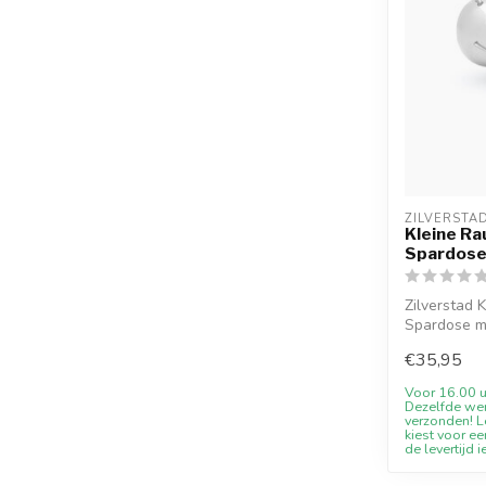
ZILVERSTA
Kleine R
Spardos
Zilverstad 
Spardose mi
10% Willk...
€35,95
Voor 16.00 u
Dezelfde we
verzonden! Le
kiest voor ee
de levertijd i