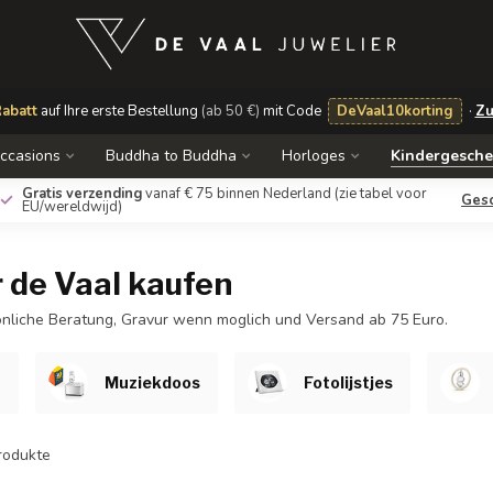
abatt
auf Ihre erste Bestellung
(ab 50 €)
mit Code
DeVaal10korting
·
Zu
ccasions
Buddha to Buddha
Horloges
Kindergesch
Gratis verzending
vanaf € 75 binnen Nederland
(zie tabel voor
Ges
EU/wereldwijd)
 de Vaal kaufen
onliche Beratung, Gravur wenn moglich und Versand ab 75 Euro.
n
Muziekdoos
Fotolijstjes
rodukte