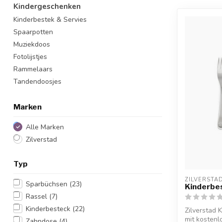
Kindergeschenken
Kinderbestek & Servies
Spaarpotten
Muziekdoos
Fotolijstjes
Rammelaars
Tandendoosjes
Marken
Alle Marken
Zilverstad
Typ
ZILVERSTA
Sparbüchsen
(23)
Kinderbe
Rassel
(7)
Kinderbesteck
(22)
Zilverstad 
mit kosten
Zahndose
(4)