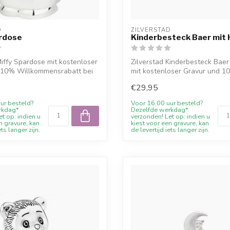
D
ZILVERSTAD
ardose
Kinderbesteck Baer mit 
Miffy Spardose mit kostenloser
Zilverstad Kinderbesteck Baer
 10% Willkommensrabatt bei
mit kostenloser Gravur und 1
Willkommen...
€29,95
ur besteld?
Voor 16.00 uur besteld?
rkdag*
Dezelfde werkdag*
t op: indien u
verzonden! Let op: indien u
n gravure, kan
kiest voor een gravure, kan
ets langer zijn.
de levertijd iets langer zijn.