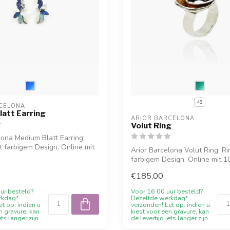
48
CELONA
att Earring
ARIOR BARCELONA
Volut Ring
lona Medium Blatt Earring:
t farbigem Design. Online mit
Arior Barcelona Volut Ring: Ri
farbigem Design. Online mit 
Willkommens...
€185,00
ur besteld?
Voor 16.00 uur besteld?
rkdag*
Dezelfde werkdag*
t op: indien u
verzonden! Let op: indien u
n gravure, kan
kiest voor een gravure, kan
ets langer zijn.
de levertijd iets langer zijn.