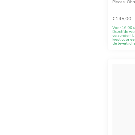
Pieces: Ohr
Onli...
€145,00
Voor 16.00 u
Dezelfde we
verzonden! Le
kiest voor ee
de levertijd i