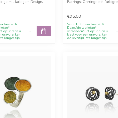
ringe mit farbigem Design.
Earrings: Ohrringe mit farbige
Online ...
€95,00
ur besteld?
Voor 16.00 uur besteld?
rkdag*
Dezelfde werkdag*
t op: indien u
verzonden! Let op: indien u
n gravure, kan
kiest voor een gravure, kan
ets langer zijn.
de levertijd iets langer zijn.