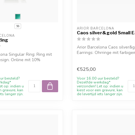
56
ARIOR BARCELONA
Caos silver&gold Small E
CELONA
Ring
Arior Barcelona Caos silver&g
Earrings: Ohrringe mit farbige
lona Singular Ring: Ring mit
O...
sign. Online mit 10%
€525,00
ur besteld?
Voor 16.00 uur besteld?
rkdag*
Dezelfde werkdag*
t op: indien u
verzonden! Let op: indien u
n gravure, kan
kiest voor een gravure, kan
ets langer zijn.
de levertijd iets langer zijn.