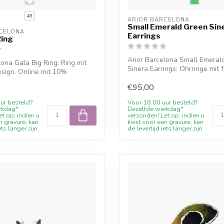
48
ARIOR BARCELONA
Small Emerald Green Sin
CELONA
Earrings
Ring
Arior Barcelona Small Emeral
lona Gala Big Ring: Ring mit
Sinera Earrings: Ohrringe mit 
sign. Online mit 10%
Desig...
€95,00
ur besteld?
Voor 16.00 uur besteld?
rkdag*
Dezelfde werkdag*
t op: indien u
verzonden! Let op: indien u
n gravure, kan
kiest voor een gravure, kan
ets langer zijn.
de levertijd iets langer zijn.