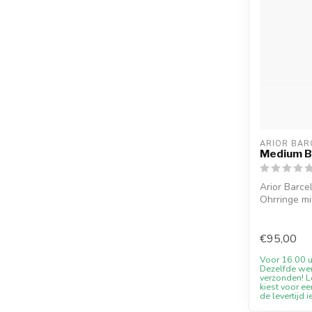
ARIOR BAR
Medium Bl
Arior Barce
Ohrringe mi
1...
€95,00
Voor 16.00 u
Dezelfde we
verzonden! Le
kiest voor ee
de levertijd i