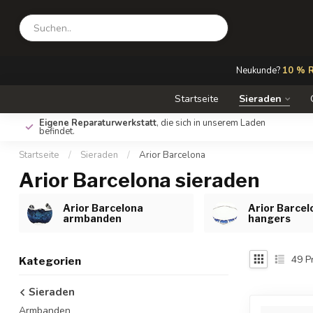
Neukunde?
10 % R
Startseite
Sieraden
Eigene Reparaturwerkstatt
, die sich in unserem Laden
befindet.
Startseite
/
Sieraden
/
Arior Barcelona
Arior Barcelona sieraden
Arior Barcelona
Arior Barcel
armbanden
hangers
49
P
Kategorien
Sieraden
Armbanden