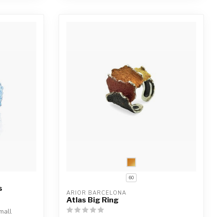
60
s
ARIOR BARCELONA
Atlas Big Ring
mall