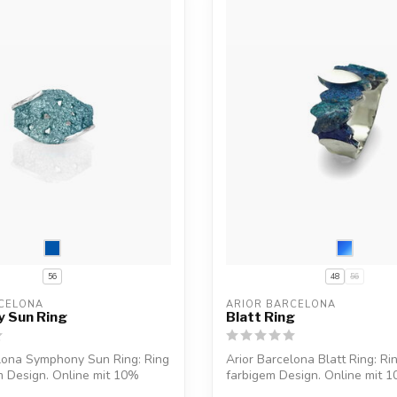
56
48
56
CELONA
ARIOR BARCELONA
 Sun Ring
Blatt Ring
elona Symphony Sun Ring: Ring
Arior Barcelona Blatt Ring: Ri
m Design. Online mit 10%
farbigem Design. Online mit 
Willkommens...