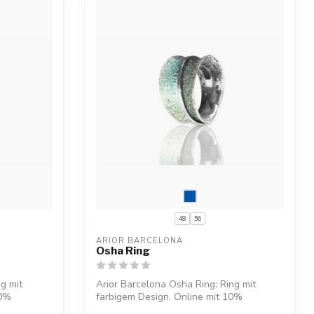
48
56
ARIOR BARCELONA
Osha Ring
ng mit
Arior Barcelona Osha Ring: Ring mit
10%
farbigem Design. Online mit 10%
Willkommensr...