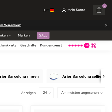
0
Mein Konto
EUR
×
m Warenkorb
enken
Marken
SALE
chenkkarte
Geschäfte
Kundendienst
9.8
rior Barcelona ringen
Arior Barcelona colliers
Anzeigen: