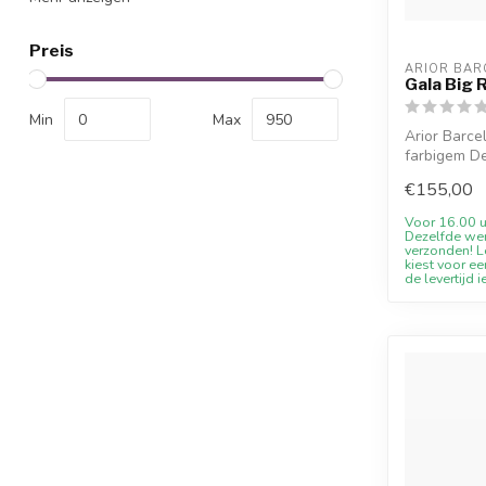
Preis
ARIOR BAR
Gala Big 
Min
Max
Arior Barce
farbigem De
Willkomm...
€155,00
Voor 16.00 u
Dezelfde we
verzonden! Le
kiest voor ee
de levertijd i