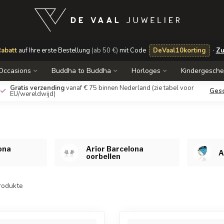
abatt
auf Ihre erste Bestellung
(ab 50 €)
mit Code
DeVaal10korting
·
Zu
Occasions
Buddha to Buddha
Horloges
Kindergesch
Gratis verzending
vanaf € 75 binnen Nederland
(zie tabel voor
Ges
EU/wereldwijd)
ona
Arior Barcelona
A
oorbellen
rodukte