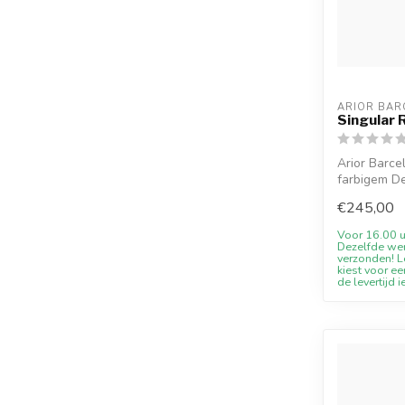
ARIOR BAR
Singular 
Arior Barce
farbigem De
Willkomm...
€245,00
Voor 16.00 u
Dezelfde we
verzonden! Le
kiest voor ee
de levertijd i