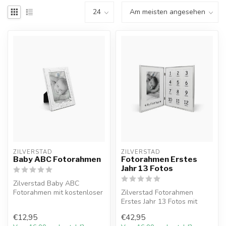
ZILVERSTAD
ZILVERSTAD
Baby ABC Fotorahmen
Fotorahmen Erstes
Jahr 13 Fotos
Zilverstad Baby ABC
Fotorahmen mit kostenloser
Zilverstad Fotorahmen
Gravur und 10%
Erstes Jahr 13 Fotos mit
Willkommensrabatt ...
kostenloser Gravur und
€12,95
€42,95
10% Willko...