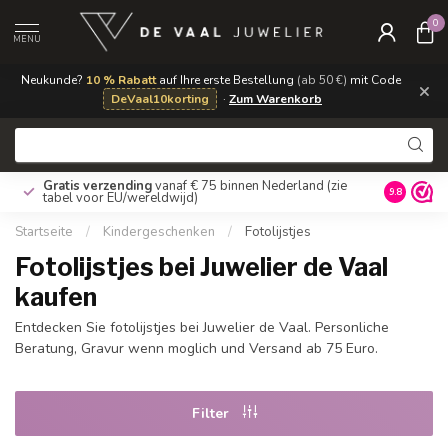
0
MENU
Neukunde?
10 % Rabatt
auf Ihre erste Bestellung
(ab 50 €)
mit Code
×
DeVaal10korting
·
Zum Warenkorb
Gratis verzending
vanaf € 75 binnen Nederland
(zie
9.8
tabel voor EU/wereldwijd)
Startseite
/
Kindergeschenken
/
Fotolijstjes
Fotolijstjes bei Juwelier de Vaal
kaufen
Entdecken Sie fotolijstjes bei Juwelier de Vaal. Personliche
Beratung, Gravur wenn moglich und Versand ab 75 Euro.
Filter