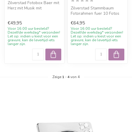
Zilverstad Fotobox Baer mit
Herz mit Musik mit
Zilverstad Stammbaum
kostenloser Gravur und
Fotorahmen fuer 10 Fotos
10% Willko...
mit kostenloser Gravur und
€49,95
€64,95
10% Wil...
Voor 16.00 uur besteld?
Voor 16.00 uur besteld?
Dezelfde werkdag* verzonden!
Dezelfde werkdag* verzonden!
Let op: indien u kiest voor een
Let op: indien u kiest voor een
gravure, kan de levertijd iets
gravure, kan de levertijd iets
langer zijn.
langer zijn.
Zeige
1
-
4
von 4