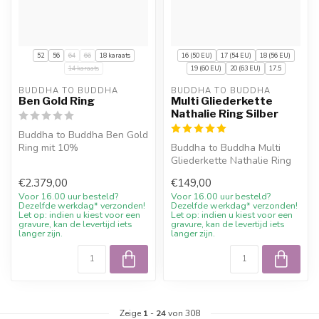
52
56
64
66
18 karaats
16 (50 EU)
17 (54 EU)
18 (56 EU)
14 karaats
19 (60 EU)
20 (63 EU)
17.5
BUDDHA TO BUDDHA
BUDDHA TO BUDDHA
Ben Gold Ring
Multi Gliederkette
Nathalie Ring Silber
Buddha to Buddha Ben Gold
Ring mit 10%
Buddha to Buddha Multi
Willkommensrabatt, Gravur
Gliederkette Nathalie Ring
wenn möglich un...
Silber mit 10%
€2.379,00
€149,00
Willkommensraba...
Voor 16.00 uur besteld?
Voor 16.00 uur besteld?
Dezelfde werkdag* verzonden!
Dezelfde werkdag* verzonden!
Let op: indien u kiest voor een
Let op: indien u kiest voor een
gravure, kan de levertijd iets
gravure, kan de levertijd iets
langer zijn.
langer zijn.
Zeige
1
-
24
von 308