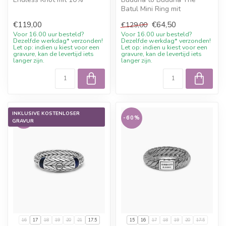
Willkommensrabatt, Gravur
Batul Mini Ring mit
wenn möglic...
aktuellem Sale-Preis, 10%
€119,00
€64,50
€129,00
Willkommensra...
Voor 16.00 uur besteld?
Voor 16.00 uur besteld?
Dezelfde werkdag* verzonden!
Dezelfde werkdag* verzonden!
Let op: indien u kiest voor een
Let op: indien u kiest voor een
gravure, kan de levertijd iets
gravure, kan de levertijd iets
langer zijn.
langer zijn.
INKLUSIVE KOSTENLOSER
-60%
-60%
GRAVUR
16
17
18
19
20
21
17.5
15
16
17
18
19
20
17.5