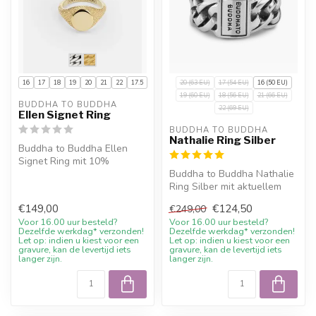
16
17
18
19
20
21
22
17.5
20 (63 EU)
17 (54 EU)
16 (50 EU)
19 (60 EU)
18 (56 EU)
21 (66 EU)
BUDDHA TO BUDDHA
22 (69 EU)
Ellen Signet Ring
BUDDHA TO BUDDHA
Nathalie Ring Silber
Buddha to Buddha Ellen
Signet Ring mit 10%
Willkommensrabatt, Gravur
Buddha to Buddha Nathalie
wenn möglic...
Ring Silber mit aktuellem
Sale-Preis, 10%
€149,00
€124,50
€249,00
Willkommensr...
Voor 16.00 uur besteld?
Voor 16.00 uur besteld?
Dezelfde werkdag* verzonden!
Dezelfde werkdag* verzonden!
Let op: indien u kiest voor een
Let op: indien u kiest voor een
gravure, kan de levertijd iets
gravure, kan de levertijd iets
langer zijn.
langer zijn.