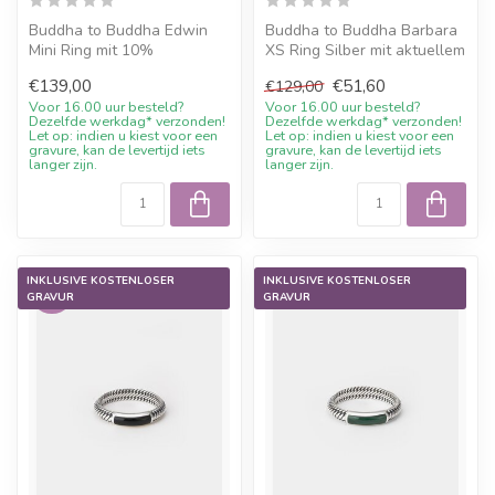
Buddha to Buddha Edwin
Buddha to Buddha Barbara
Mini Ring mit 10%
XS Ring Silber mit aktuellem
Willkommensrabatt, Gravur
Sale-Preis, 10%
€139,00
€51,60
€129,00
wenn möglich ...
Willkommen...
Voor 16.00 uur besteld?
Voor 16.00 uur besteld?
Dezelfde werkdag* verzonden!
Dezelfde werkdag* verzonden!
Let op: indien u kiest voor een
Let op: indien u kiest voor een
gravure, kan de levertijd iets
gravure, kan de levertijd iets
langer zijn.
langer zijn.
INKLUSIVE KOSTENLOSER
INKLUSIVE KOSTENLOSER
-60%
GRAVUR
GRAVUR