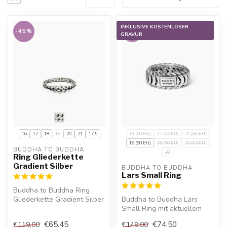
INKLUSIVE KOSTENLOSER
-45%
-50%
GRAVUR
16
17
18
19
20
21
17.5
19 (60 EU)
17 (54 EU)
21 (66 EU)
16 (50 EU)
18 (56 EU)
20 (63 EU)
BUDDHA TO BUDDHA
22
Ring Gliederkette
Gradient Silber
BUDDHA TO BUDDHA
Lars Small Ring
Buddha to Buddha Ring
Gliederkette Gradient Silber
Buddha to Buddha Lars
mit aktuellem Sale-Preis,
Small Ring mit aktuellem
10%...
Sale-Preis, 10%
€65,45
€74,50
€119,00
€149,00
Willkommensrabatt...