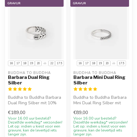
GRAVUR
GRAVUR
16
17
18
19
20
21
22
17.5
16
17
18
19
20
21
17.5
BUDDHA TO BUDDHA
BUDDHA TO BUDDHA
Barbara Dual Ring
Barbara Mini Dual Ring
Silber
Silber
Buddha to Buddha Barbara
Buddha to Buddha Barbara
Dual Ring Silber mit 10%
Mini Dual Ring Silber mit
Willkommensrabatt, Gravur
10% Willkommensrabatt,
€189,00
€89,00
wenn...
Gravur...
Voor 16.00 uur besteld?
Voor 16.00 uur besteld?
Dezelfde werkdag* verzonden!
Dezelfde werkdag* verzonden!
Let op: indien u kiest voor een
Let op: indien u kiest voor een
gravure, kan de levertijd iets
gravure, kan de levertijd iets
langer zijn.
langer zijn.