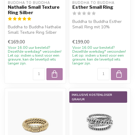
BUDDHA TO BUDDHA
BUDDHA TO BUDDHA
Nathalie Small Texture
Esther Small Ring
Ring Silber
Buddha to Buddha Esther
Buddha to Buddha Nathalie
Small Ring mit 10%
Small Texture Ring Silber
Willkommensrabatt, Gravur
mit 10%
wenn möglic...
€169,00
€199,00
Willkommensrabatt, G...
Voor 16.00 uur besteld?
Voor 16.00 uur besteld?
Dezelfde werkdag* verzonden!
Dezelfde werkdag* verzonden!
Let op: indien u kiest voor een
Let op: indien u kiest voor een
gravure, kan de levertijd iets
gravure, kan de levertijd iets
langer zijn.
langer zijn.
INKLUSIVE KOSTENLOSER
GRAVUR