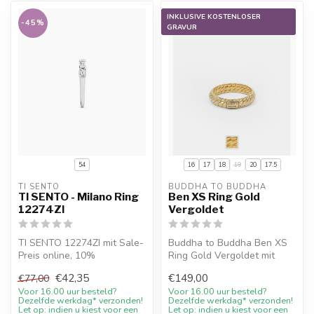
INKLUSIVE KOSTENLOSER
-45%
GRAVUR
54
16
17
18
19
20
17.5
TI SENTO
BUDDHA TO BUDDHA
TI SENTO - Milano Ring
Ben XS Ring Gold
12274ZI
Vergoldet
TI SENTO 12274ZI mit Sale-
Buddha to Buddha Ben XS
Preis online, 10%
Ring Gold Vergoldet mit
Willkommensrabatt und
10% Willkommensrabatt,
€42,35
€149,00
€77,00
Beratung
Gravur we...
Voor 16.00 uur besteld?
Voor 16.00 uur besteld?
Dezelfde werkdag* verzonden!
Dezelfde werkdag* verzonden!
Let op: indien u kiest voor een
Let op: indien u kiest voor een