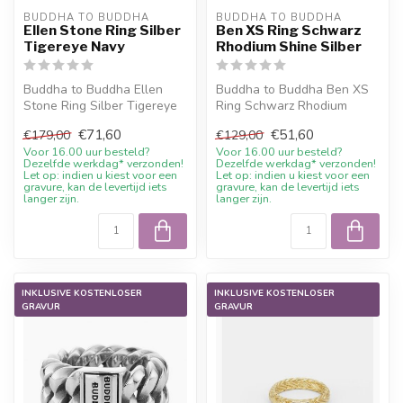
BUDDHA TO BUDDHA
BUDDHA TO BUDDHA
Ellen Stone Ring Silber
Ben XS Ring Schwarz
Tigereye Navy
Rhodium Shine Silber
Buddha to Buddha Ellen
Buddha to Buddha Ben XS
Stone Ring Silber Tigereye
Ring Schwarz Rhodium
Navy mit aktuellem Sale-
Shine Silber mit aktuellem
€71,60
€51,60
€179,00
€129,00
Preis,...
Sale-Pre...
Voor 16.00 uur besteld?
Voor 16.00 uur besteld?
Dezelfde werkdag* verzonden!
Dezelfde werkdag* verzonden!
Let op: indien u kiest voor een
Let op: indien u kiest voor een
gravure, kan de levertijd iets
gravure, kan de levertijd iets
langer zijn.
langer zijn.
INKLUSIVE KOSTENLOSER
INKLUSIVE KOSTENLOSER
GRAVUR
GRAVUR