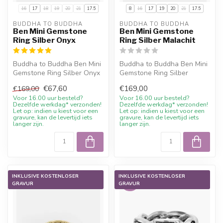
16
17
18
19
20
21
17.5
8
16
17
19
20
21
17.5
BUDDHA TO BUDDHA
BUDDHA TO BUDDHA
Ben Mini Gemstone
Ben Mini Gemstone
Ring Silber Onyx
Ring Silber Malachit
Buddha to Buddha Ben Mini
Buddha to Buddha Ben Mini
Gemstone Ring Silber Onyx
Gemstone Ring Silber
mit aktuellem Sale-Preis,
Malachit mit 10%
€67,60
€169,00
€169,00
10...
Willkommensrabat...
Voor 16.00 uur besteld?
Voor 16.00 uur besteld?
Dezelfde werkdag* verzonden!
Dezelfde werkdag* verzonden!
Let op: indien u kiest voor een
Let op: indien u kiest voor een
gravure, kan de levertijd iets
gravure, kan de levertijd iets
langer zijn.
langer zijn.
INKLUSIVE KOSTENLOSER
INKLUSIVE KOSTENLOSER
-50%
GRAVUR
GRAVUR