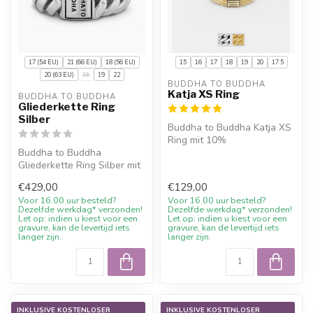
17 (54 EU)
21 (66 EU)
18 (56 EU)
15
16
17
18
19
20
17.5
20 (63 EU)
16
19
22
BUDDHA TO BUDDHA
Katja XS Ring
BUDDHA TO BUDDHA
Gliederkette Ring
Silber
Buddha to Buddha Katja XS
Ring mit 10%
Buddha to Buddha
Willkommensrabatt, Gravur
Gliederkette Ring Silber mit
wenn möglich un...
10% Willkommensrabatt,
€429,00
€129,00
Gravur wenn...
Voor 16.00 uur besteld?
Voor 16.00 uur besteld?
Dezelfde werkdag* verzonden!
Dezelfde werkdag* verzonden!
Let op: indien u kiest voor een
Let op: indien u kiest voor een
gravure, kan de levertijd iets
gravure, kan de levertijd iets
langer zijn.
langer zijn.
INKLUSIVE KOSTENLOSER
INKLUSIVE KOSTENLOSER