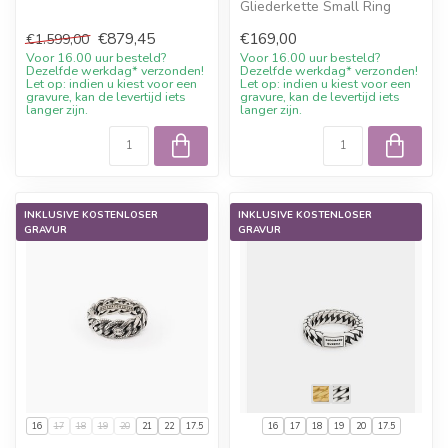
aktuellem Sale-Preis, 10%
Gliederkette Small Ring
Willko...
Silber mit 10%
€879,45
€169,00
€1.599,00
Willkommensrabatt, Gravu...
Voor 16.00 uur besteld?
Voor 16.00 uur besteld?
Dezelfde werkdag* verzonden!
Dezelfde werkdag* verzonden!
Let op: indien u kiest voor een
Let op: indien u kiest voor een
gravure, kan de levertijd iets
gravure, kan de levertijd iets
langer zijn.
langer zijn.
INKLUSIVE KOSTENLOSER
INKLUSIVE KOSTENLOSER
GRAVUR
GRAVUR
16
17
18
19
20
21
22
17.5
16
17
18
19
20
17.5