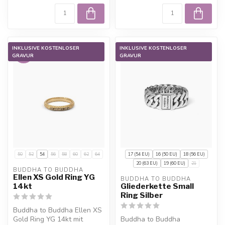
INKLUSIVE KOSTENLOSER
INKLUSIVE KOSTENLOSER
-45%
GRAVUR
GRAVUR
50
52
54
56
58
60
62
64
17 (54 EU)
16 (50 EU)
18 (56 EU)
20 (63 EU)
19 (60 EU)
21
BUDDHA TO BUDDHA
Ellen XS Gold Ring YG
BUDDHA TO BUDDHA
14kt
Gliederkette Small
Ring Silber
Buddha to Buddha Ellen XS
Gold Ring YG 14kt mit
Buddha to Buddha