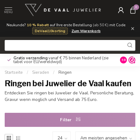
0
MENU
Neukunde?
10 % Rabatt
auf Ihre erste Bestellung
(ab 50 €)
mit Code
×
DeVaal10korting
·
Zum Warenkorb
Gratis verzending
vanaf € 75 binnen Nederland
(zie
9.8
tabel voor EU/wereldwijd)
Startseite
/
Sieraden
/
Ringen
Ringen bei Juwelier de Vaal kaufen
Entdecken Sie ringen bei Juwelier de Vaal. Personliche Beratung,
Gravur wenn moglich und Versand ab 75 Euro.
Filter