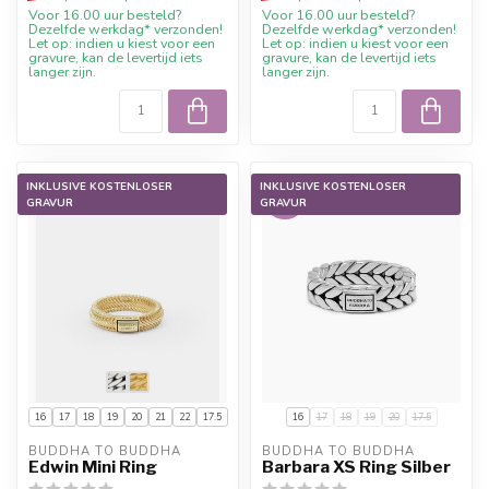
Voor 16.00 uur besteld?
Voor 16.00 uur besteld?
Dezelfde werkdag* verzonden!
Dezelfde werkdag* verzonden!
Let op: indien u kiest voor een
Let op: indien u kiest voor een
gravure, kan de levertijd iets
gravure, kan de levertijd iets
langer zijn.
langer zijn.
INKLUSIVE KOSTENLOSER
INKLUSIVE KOSTENLOSER
-60%
GRAVUR
GRAVUR
16
17
18
19
20
21
22
17.5
16
17
18
19
20
17.5
BUDDHA TO BUDDHA
BUDDHA TO BUDDHA
Edwin Mini Ring
Barbara XS Ring Silber