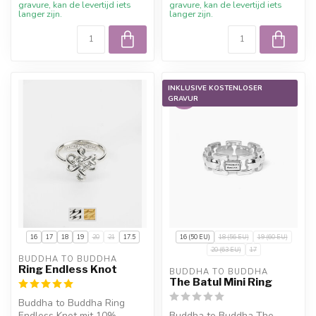
gravure, kan de levertijd iets
gravure, kan de levertijd iets
langer zijn.
langer zijn.
INKLUSIVE KOSTENLOSER
-50%
GRAVUR
16
17
18
19
20
21
17.5
16 (50 EU)
18 (56 EU)
19 (60 EU)
20 (63 EU)
17
BUDDHA TO BUDDHA
Ring Endless Knot
BUDDHA TO BUDDHA
The Batul Mini Ring
Buddha to Buddha Ring
Endless Knot mit 10%
Buddha to Buddha The