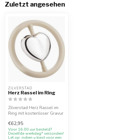
Zuletzt angesehen
ZILVERSTAD
Herz Rassel im Ring
Zilverstad Herz Rassel im
Ring mit kostenloser Gravur
und 10%
€62,95
Willkommensrabatt ...
Voor 16.00 uur besteld?
Dezelfde werkdag* verzonden!
Let op: indien u kiest voor een