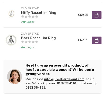
ZILVERSTAD
Miffy Rassel im Ring
€69,95
Auf Lager
ZILVERSTAD
Baer Rassel im Ring
€62,95
Auf Lager
Heeft u vragen over dit product, of
heeft u speciale wensen? Wij helpen u
graag verder.
Mail ons via
info@juwelierdevaal.com
, stuur
een WhatsApp naar
0182 354161
of bel ons op
0182 354161
.