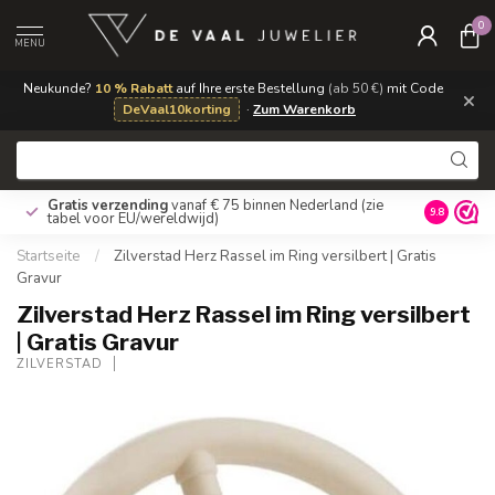
0
MENU
Neukunde?
10 % Rabatt
auf Ihre erste Bestellung
(ab 50 €)
mit Code
×
DeVaal10korting
·
Zum Warenkorb
Gratis verzending
vanaf € 75 binnen Nederland
(zie
9.8
tabel voor EU/wereldwijd)
Startseite
/
Zilverstad Herz Rassel im Ring versilbert | Gratis
Gravur
Zilverstad Herz Rassel im Ring versilbert
| Gratis Gravur
ZILVERSTAD