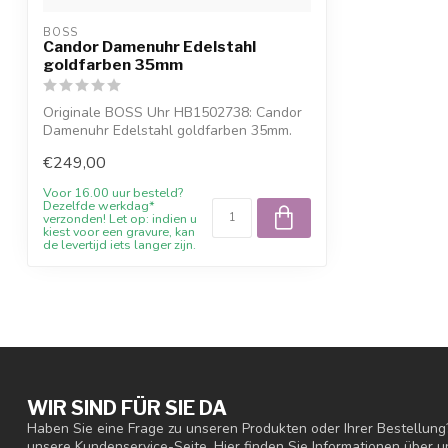
BOSS
Candor Damenuhr Edelstahl
goldfarben 35mm
Originale BOSS Uhr HB1502738: Candor
Damenuhr Edelstahl goldfarben 35mm.
Online ...
€249,00
Voor 16.00 uur besteld?
Dezelfde werkdag*
verzonden! Let op: indien u
kiest voor een gravure, kan
de levertijd iets langer zijn.
WIR SIND FÜR SIE DA
Haben Sie eine Frage zu unseren Produkten oder Ihrer Bestellung
unsere Kundenservice-Seite. Hier finden Sie Informationen über