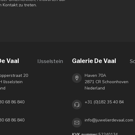
n Kontakt zu treten.
De Vaal
Galerie De Vaal
IJsselstein
S
opperstraat 20
Haven 70A
 IJsselstein
2871 CR Schoonhoven
and
Nederland
30 68 86 840
+31 (0)182 35 40 84
30 68 86 840
info@juwelierdevaal.com
KVK nummer:
52240134