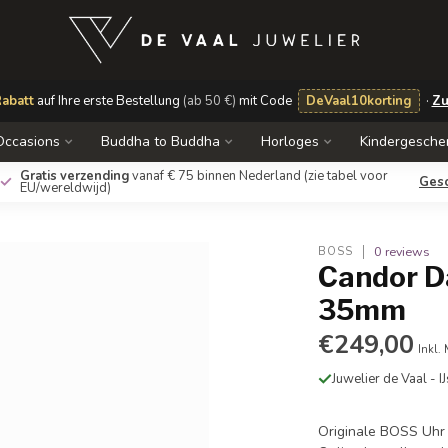
abatt
auf Ihre erste Bestellung
(ab 50 €)
mit Code
DeVaal10korting
·
Zu
Occasions
Buddha to Buddha
Horloges
Kindergesche
Gratis verzending
vanaf € 75 binnen Nederland
(zie tabel voor
Ges
EU/wereldwijd)
0 reviews
BOSS
Candor D
35mm
€249,00
Inkl.
Juwelier de Vaal - I
Originale BOSS Uhr