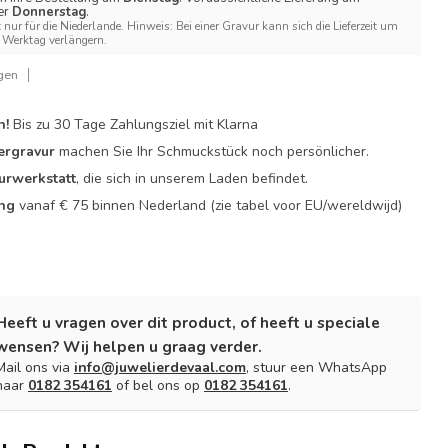
er
Donnerstag
.
t nur für die Niederlande. Hinweis: Bei einer Gravur kann sich die Lieferzeit um
Werktag verlängern.
gen
n!
Bis zu 30 Tage Zahlungsziel mit Klarna
ergravur
machen Sie Ihr Schmuckstück noch persönlicher.
urwerkstatt
, die sich in unserem Laden befindet.
ing
vanaf € 75 binnen Nederland
(zie tabel voor EU/wereldwijd)
Heeft u vragen over dit product, of heeft u speciale
wensen? Wij helpen u graag verder.
Mail ons via
info@juwelierdevaal.com
, stuur een WhatsApp
naar
0182 354161
of bel ons op
0182 354161
.