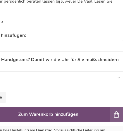
r persoenlich beraten lassen bij Juwelier De Vaal.
Lesen Sie
:
*
 hinzufügen:
n Handgelenk? Damit wir die Uhr für Sie maßschneidern
le
Zum Warenkorb hinzufügen
n Ihre Bestellung am
Dienstag
. Voraussichtliche Lieferung am