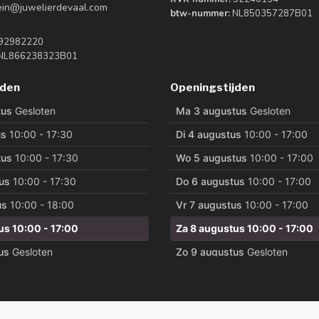
tein@juwelierdevaal.com
btw-nummer:
NL850357287B01
92982220
NL866238323B01
jden
Openingstijden