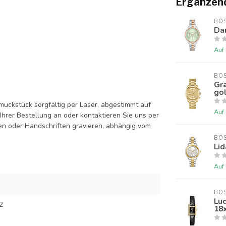
Ergänzen
BO
Da
Auf
BO
Gr
go
uckstück sorgfältig per Laser, abgestimmt auf
Auf
hrer Bestellung an oder kontaktieren Sie uns per
en oder Handschriften gravieren, abhängig vom
BO
Li
Auf
BO
Lu
2
18