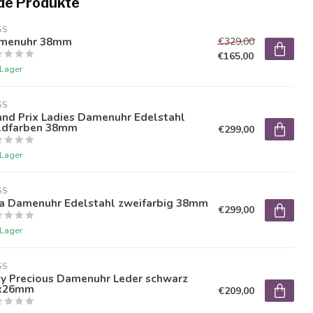
de Produkte
SS
menuhr 38mm
€329,00
€165,00
 Lager
SS
and Prix Ladies Damenuhr Edelstahl
ldfarben 38mm
€299,00
 Lager
SS
da Damenuhr Edelstahl zweifarbig 38mm
€299,00
 Lager
SS
cy Precious Damenuhr Leder schwarz
x26mm
€209,00