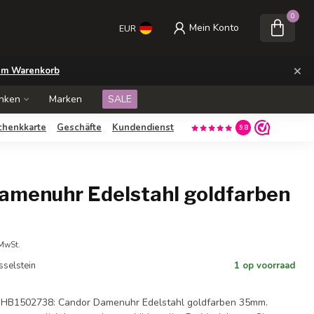
0
Mein Konto
EUR
×
m Warenkorb
nken
Marken
SALE
chenkkarte
Geschäfte
Kundendienst
9.8
amenuhr Edelstahl goldfarben
 MwSt.
Jsselstein
1 op voorraad
 HB1502738: Candor Damenuhr Edelstahl goldfarben 35mm.