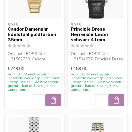
BOSS
BOSS
Candor Damenuhr
Principle Dress
Edelstahl goldfarben
Herrenuhr Leder
35mm
schwarz 41mm
Originale BOSS Uhr
Originale BOSS Uhr
HB1502738: Candor
HB1514277: Principle Dress
Damenuhr Edelstahl
Herrenuhr Leder schwarz
€249,00
€189,00
goldfarben 35mm. Online ...
41mm. Onli...
Voor 16.00 uur besteld?
Voor 16.00 uur besteld?
Dezelfde werkdag* verzonden!
Dezelfde werkdag* verzonden!
Let op: indien u kiest voor een
Let op: indien u kiest voor een
gravure, kan de levertijd iets
gravure, kan de levertijd iets
langer zijn.
langer zijn.