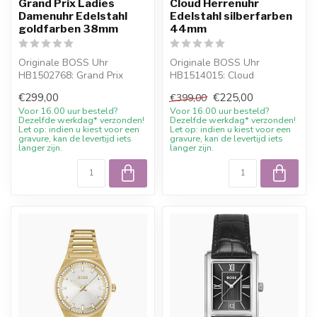
Grand Prix Ladies
Cloud Herrenuhr
Damenuhr Edelstahl
Edelstahl silberfarben
goldfarben 38mm
44mm
Originale BOSS Uhr
Originale BOSS Uhr
HB1502768: Grand Prix
HB1514015: Cloud
Ladies Damenuhr Edelstahl
Herrenuhr Edelstahl
€299,00
€225,00
€399,00
goldfarben 38...
silberfarben 44mm. Onlin...
Voor 16.00 uur besteld?
Voor 16.00 uur besteld?
Dezelfde werkdag* verzonden!
Dezelfde werkdag* verzonden!
Let op: indien u kiest voor een
Let op: indien u kiest voor een
gravure, kan de levertijd iets
gravure, kan de levertijd iets
langer zijn.
langer zijn.