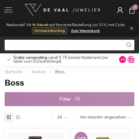
0
MENU
Neukunde?
10 % Rabatt
auf Ihre erste Bestellung
(ab 50 €)
mit Code
×
DeVaal10korting
·
Zum Warenkorb
Gratis verzending
vanaf € 75 binnen Nederland
(zie
9.8
tabel voor EU/wereldwijd)
Startseite
/
Marken
/
Boss
Boss
Filter
-54%