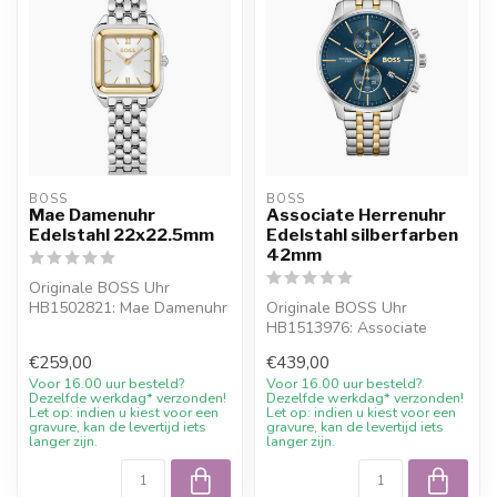
BOSS
BOSS
Mae Damenuhr
Associate Herrenuhr
Edelstahl 22x22.5mm
Edelstahl silberfarben
42mm
Originale BOSS Uhr
HB1502821: Mae Damenuhr
Originale BOSS Uhr
Edelstahl 22x22.5mm.
HB1513976: Associate
Online bestellen...
Herrenuhr Edelstahl
€259,00
€439,00
silberfarben 42mm. O...
Voor 16.00 uur besteld?
Voor 16.00 uur besteld?
Dezelfde werkdag* verzonden!
Dezelfde werkdag* verzonden!
Let op: indien u kiest voor een
Let op: indien u kiest voor een
gravure, kan de levertijd iets
gravure, kan de levertijd iets
langer zijn.
langer zijn.