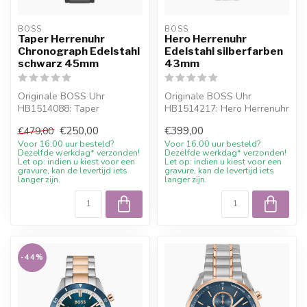
BOSS
BOSS
Taper Herrenuhr
Hero Herrenuhr
Chronograph Edelstahl
Edelstahl silberfarben
schwarz 45mm
43mm
Originale BOSS Uhr
Originale BOSS Uhr
HB1514088: Taper
HB1514217: Hero Herrenuhr
Herrenuhr Chronograph
Edelstahl silberfarben
€250,00
€399,00
€479,00
Edelstahl schwarz 45mm...
43mm. Online...
Voor 16.00 uur besteld?
Voor 16.00 uur besteld?
Dezelfde werkdag* verzonden!
Dezelfde werkdag* verzonden!
Let op: indien u kiest voor een
Let op: indien u kiest voor een
gravure, kan de levertijd iets
gravure, kan de levertijd iets
langer zijn.
langer zijn.
-44%