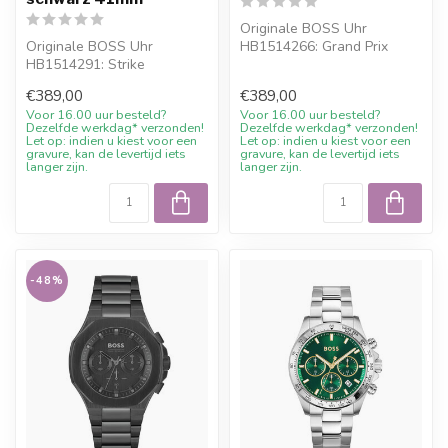
Originale BOSS Uhr
Originale BOSS Uhr
HB1514266: Grand Prix
HB1514291: Strike
Herrenuhr Edelstahl 44mm.
Herrenuhr Chronograph
Online bestel...
€389,00
€389,00
Edelstahl schwarz 41m...
Voor 16.00 uur besteld?
Voor 16.00 uur besteld?
Dezelfde werkdag* verzonden!
Dezelfde werkdag* verzonden!
Let op: indien u kiest voor een
Let op: indien u kiest voor een
gravure, kan de levertijd iets
gravure, kan de levertijd iets
langer zijn.
langer zijn.
-48%