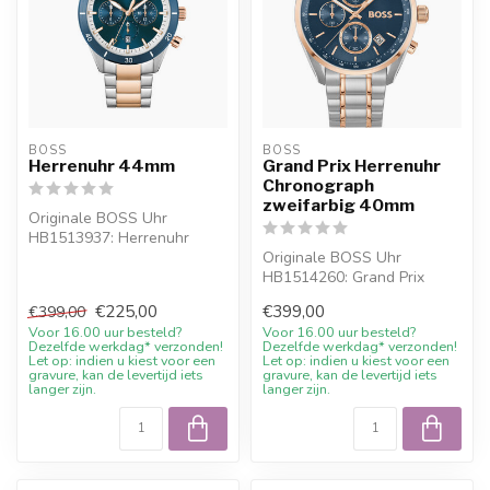
BOSS
BOSS
Herrenuhr 44mm
Grand Prix Herrenuhr
Chronograph
zweifarbig 40mm
Originale BOSS Uhr
HB1513937: Herrenuhr
44mm. Online bestellen
Originale BOSS Uhr
oder persoenlich ...
HB1514260: Grand Prix
Herrenuhr Chronograph
€225,00
€399,00
€399,00
zweifarbig 40mm. ...
Voor 16.00 uur besteld?
Voor 16.00 uur besteld?
Dezelfde werkdag* verzonden!
Dezelfde werkdag* verzonden!
Let op: indien u kiest voor een
Let op: indien u kiest voor een
gravure, kan de levertijd iets
gravure, kan de levertijd iets
langer zijn.
langer zijn.