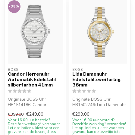
-38%
BOSS
BOSS
Candor Herrenuhr
Lida Damenuhr
Automatik Edelstahl
Edelstahl zweifarbig
silberfarben 41mm
38mm
Originale BOSS Uhr
Originale BOSS Uhr
HB1514186: Candor
HB1502746: Lida Damenuhr
Herrenuhr Automatik
Edelstahl zweifarbig 38mm.
€249,00
€299,00
€399,00
Edelstahl silberfarben ...
Online be...
Voor 16.00 uur besteld?
Voor 16.00 uur besteld?
Dezelfde werkdag* verzonden!
Dezelfde werkdag* verzonden!
Let op: indien u kiest voor een
Let op: indien u kiest voor een
gravure, kan de levertijd iets
gravure, kan de levertijd iets