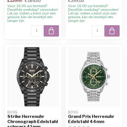
€165,00
€399,00
€329,00
43mm. Online ...
Voor 16.00 uur besteld?
Voor 16.00 uur besteld?
Dezelfde werkdag* verzonden!
Dezelfde werkdag* verzonden!
Let op: indien u kiest voor een
Let op: indien u kiest voor een
gravure, kan de levertijd iets
gravure, kan de levertijd iets
langer zijn.
langer zijn.
BOSS
BOSS
Strike Herrenuhr
Grand Prix Herrenuhr
Chronograph Edelstahl
Edelstahl 44mm
schwarz 41mm