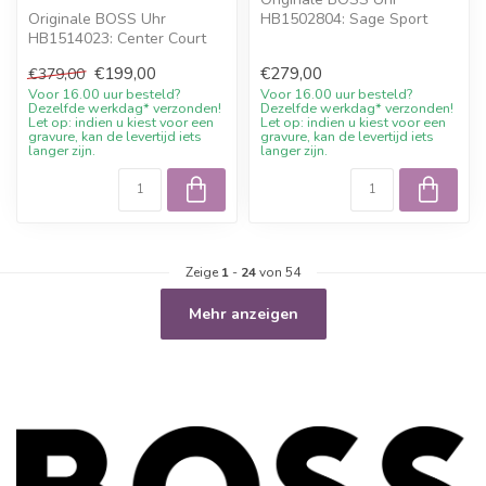
Originale BOSS Uhr
HB1502804: Sage Sport
HB1514023: Center Court
Damenuhr zweifarbig 34mm.
Herrenuhr Edelstahl
Online bestel...
€199,00
€279,00
€379,00
silberfarben 44mm...
Voor 16.00 uur besteld?
Voor 16.00 uur besteld?
Dezelfde werkdag* verzonden!
Dezelfde werkdag* verzonden!
Let op: indien u kiest voor een
Let op: indien u kiest voor een
gravure, kan de levertijd iets
gravure, kan de levertijd iets
langer zijn.
langer zijn.
Zeige
1
-
24
von 54
Mehr anzeigen