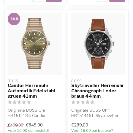
-30%
BOSS
BOSS
Candor Herrenuhr
Skytraveller Herrenuhr
Automatik Edelstahl
Chronograph Leder
gruen 41mm
braun 44mm
Originale BOSS Uhr
Originale BOSS Uhr
HB1514184: Candor
HB1514161: Skytraveller
Herrenuhr Automatik
Herrenuhr Chronograph
€349,00
€299,00
€499,00
Edelstahl gruen 41mm. O...
Leder braun 44m...
Voor 16.00 uur besteld?
Voor 16.00 uur besteld?