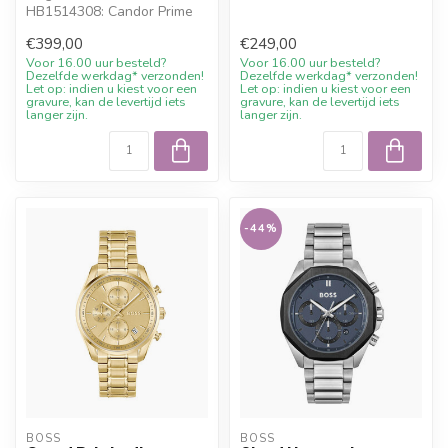
HB1514308: Candor Prime
43mm. Online bestell...
Herrenuhr Chronograph
€399,00
€249,00
Edelstahl gruen...
Voor 16.00 uur besteld?
Voor 16.00 uur besteld?
Dezelfde werkdag* verzonden!
Dezelfde werkdag* verzonden!
Let op: indien u kiest voor een
Let op: indien u kiest voor een
gravure, kan de levertijd iets
gravure, kan de levertijd iets
langer zijn.
langer zijn.
-44%
BOSS
BOSS