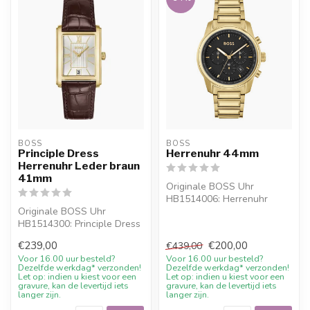
BOSS
BOSS
Principle Dress
Herrenuhr 44mm
Herrenuhr Leder braun
41mm
Originale BOSS Uhr
HB1514006: Herrenuhr
Originale BOSS Uhr
44mm. Online bestellen
HB1514300: Principle Dress
oder persoenlich ...
Herrenuhr Leder braun
€239,00
€200,00
€439,00
41mm. Online...
Voor 16.00 uur besteld?
Voor 16.00 uur besteld?
Dezelfde werkdag* verzonden!
Dezelfde werkdag* verzonden!
Let op: indien u kiest voor een
Let op: indien u kiest voor een
gravure, kan de levertijd iets
gravure, kan de levertijd iets
langer zijn.
langer zijn.