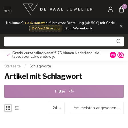
0
MENU
Neukunde?
10 % Rabatt
auf Ihre erste Bestellung
(ab 50 €)
mit Code
×
DeVaal10korting
·
Zum Warenkorb
Gratis verzending
vanaf € 75 binnen Nederland
(zie
9.8
tabel voor EU/wereldwijd)
Startseite
/
Schlagworte
Artikel mit Schlagwort
Filter