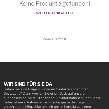
Keine Produkte gefunden!
WEITER EINKAUFEN
Zeige
1
-
0
von 0
WIR SIND FÜR SIE DA
Haben Sie eine Frage zu unseren Produkten oder Ihrer
Bestellung? Dann werfen Sie einen Blick auf unsere
Kundenservice-Seite. Hier finden Sie Informationen über unser
Unternehmen, Antworten auf häufig gestellte Fragen und
verschiedene Möglichkeiten, mit uns in Kontakt zu treten.