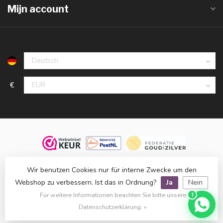
Mijn account
€
© 2026 Juwelier De Vaal, familiebedrijf sinds 1958. Alle rechten
Wir benutzen Cookies nur für interne Zwecke um den
voorbehouden.
Webshop zu verbessern. Ist das in Ordnung?
Ja
Nein
Klanten beoordelen ons met een
9,8
op basis van
1.516
reviews
Für weitere Informationen beachten Sie bitte unsere
1
bij
WebwinkelKeur
.
Datenschutzerklärung. »