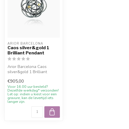
ARIOR BARCELONA
Caos silver&gold 1
Brilliant Pendant
Arior Barcelona Caos
silver&gold 1 Brilliant
Pendant: Anhaenger mit
€905,00
farbigem Des...
Voor 16.00 uur besteld?
Dezelfde werkdag* verzonden!
Let op: indien u kiest voor een
gravure, kan de levertijd iets
langer zijn.