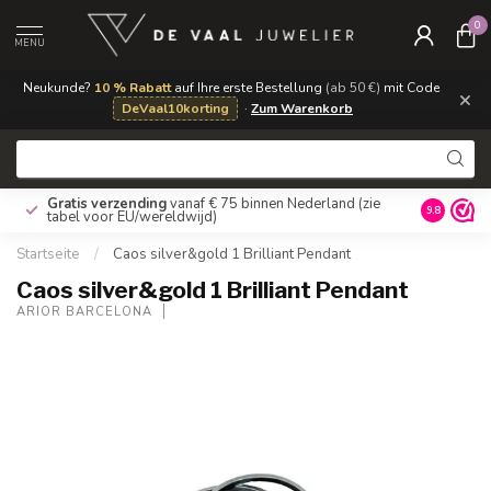
0
MENU
Neukunde?
10 % Rabatt
auf Ihre erste Bestellung
(ab 50 €)
mit Code
×
DeVaal10korting
·
Zum Warenkorb
Gratis verzending
vanaf € 75 binnen Nederland
(zie
9.8
tabel voor EU/wereldwijd)
Startseite
/
Caos silver&gold 1 Brilliant Pendant
Caos silver&gold 1 Brilliant Pendant
ARIOR BARCELONA