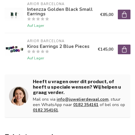
ARIOR BARCELONA
Intenzza Golden Black Small
Earrings
€85,00
Auf Lager
ARIOR BARCELONA
Kiros Earrings 2 Blue Pieces
€145,00
Auf Lager
Heeft u vragen over dit product, of
heeft u speciale wensen? Wij helpen u
graag verder.
Mail ons via
info@juwelierdevaal.com
, stuur
een WhatsApp naar
0182 354161
of bel ons op
0182 354161
.