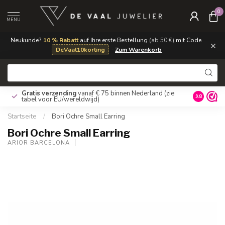
0
MENU
Neukunde?
10 % Rabatt
auf Ihre erste Bestellung
(ab 50 €)
mit Code
×
DeVaal10korting
·
Zum Warenkorb
Gratis verzending
vanaf € 75 binnen Nederland
(zie
9.8
tabel voor EU/wereldwijd)
Startseite
/
Bori Ochre Small Earring
Bori Ochre Small Earring
ARIOR BARCELONA