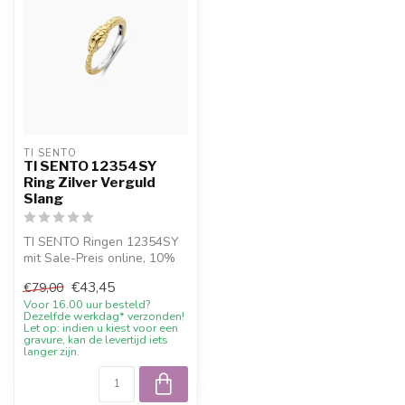
TI SENTO
TI SENTO 12354SY
Ring Zilver Verguld
Slang
TI SENTO Ringen 12354SY
mit Sale-Preis online, 10%
Willkommensrabatt und
€43,45
€79,00
Beratun...
Voor 16.00 uur besteld?
Dezelfde werkdag* verzonden!
Let op: indien u kiest voor een
gravure, kan de levertijd iets
langer zijn.