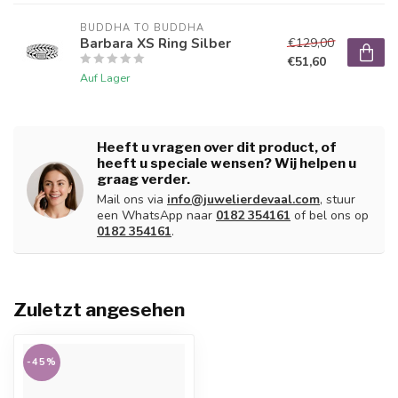
BUDDHA TO BUDDHA
Barbara XS Ring Silber
€129,00
€51,60
Auf Lager
Heeft u vragen over dit product, of
heeft u speciale wensen? Wij helpen u
graag verder.
Mail ons via
info@juwelierdevaal.com
, stuur
een WhatsApp naar
0182 354161
of bel ons op
0182 354161
.
Zuletzt angesehen
-45%