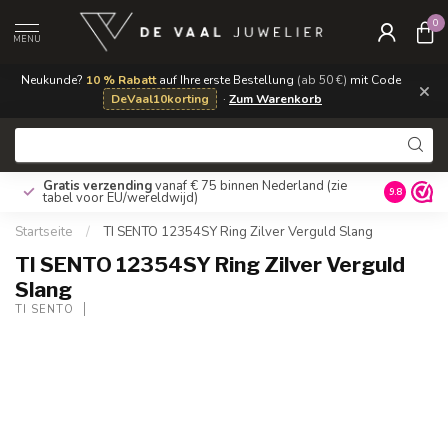
0
MENU
Neukunde?
10 % Rabatt
auf Ihre erste Bestellung
(ab 50 €)
mit Code
×
DeVaal10korting
·
Zum Warenkorb
Gratis verzending
vanaf € 75 binnen Nederland
(zie
9.8
tabel voor EU/wereldwijd)
Startseite
/
TI SENTO 12354SY Ring Zilver Verguld Slang
TI SENTO 12354SY Ring Zilver Verguld
Slang
TI SENTO