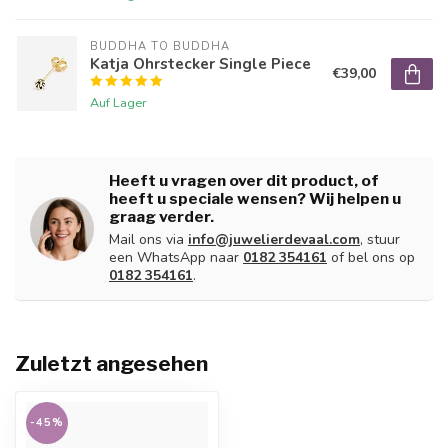
BUDDHA TO BUDDHA
Katja Ohrstecker Single Piece
€39,00
Auf Lager
Heeft u vragen over dit product, of
heeft u speciale wensen? Wij helpen u
graag verder.
Mail ons via
info@juwelierdevaal.com
, stuur
een WhatsApp naar
0182 354161
of bel ons op
0182 354161
.
Zuletzt angesehen
-45%