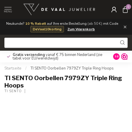
0
MENU
Neukunde?
10 % Rabatt
auf Ihre erste Bestellung
(ab 50 €)
mit Code
×
DeVaal10korting
·
Zum Warenkorb
Gratis verzending
vanaf € 75 binnen Nederland
(zie
9.8
tabel voor EU/wereldwijd)
Startseite
/
TI SENTO Oorbellen 7979ZY Triple Ring Hoops
TI SENTO Oorbellen 7979ZY Triple Ring
Hoops
TI SENTO