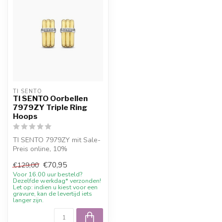
TI SENTO
TI SENTO Oorbellen
7979ZY Triple Ring
Hoops
TI SENTO 7979ZY mit Sale-
Preis online, 10%
Willkommensrabatt und
€70,95
€129,00
Beratung
Voor 16.00 uur besteld?
Dezelfde werkdag* verzonden!
Let op: indien u kiest voor een
gravure, kan de levertijd iets
langer zijn.