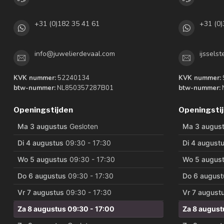
+31 (0)182 35 41 61
+31 (0)
info@juwelierdevaal.com
ijssels
KVK nummer:
52240134
KVK nummer:
btw-nummer:
NL850357287B01
btw-nummer:
Openingstijden
Openingsti