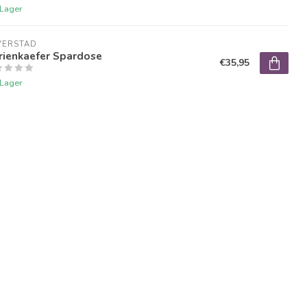
 Lager
VERSTAD
rienkaefer Spardose
€35,95
 Lager