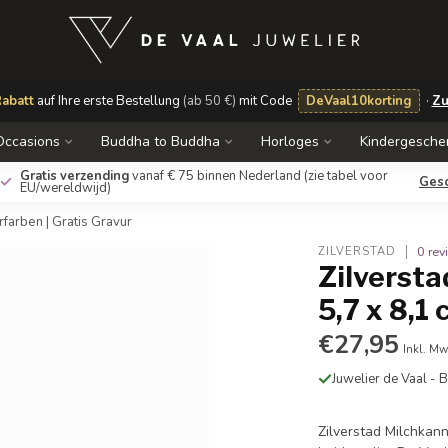
abatt
auf Ihre erste Bestellung
(ab 50 €)
mit Code
DeVaal10korting
·
Zu
Occasions
Buddha to Buddha
Horloges
Kindergesche
Gratis verzending
vanaf € 75 binnen Nederland
(zie tabel voor
Ges
EU/wereldwijd)
rfarben | Gratis Gravur
0 re
ZILVERSTAD
Zilversta
5,7 x 8,1
€27,95
Inkl. Mw
Juwelier de Vaal -
Zilverstad Milchka