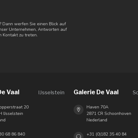
? Dann werfen Sie einen Blick auf
 unser Unternehmen, Antworten auf
n Kontakt zu treten.
De Vaal
Galerie De Vaal
IJsselstein
S
opperstraat 20
Haven 70A
 IJsselstein
2871 CR Schoonhoven
and
Nederland
30 68 86 840
+31 (0)182 35 40 84