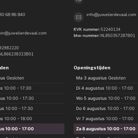
30 68 86 840
info@juwelierdevaal.com
KVK nummer:
52240134
tein@juwelierdevaal.com
btw-nummer:
NL850357287B01
92982220
NL866238323B01
jden
Openingstijden