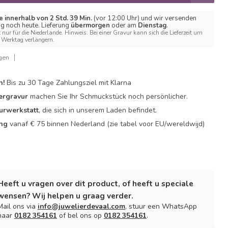
e innerhalb von 2 Std. 39 Min.
(vor 12:00 Uhr) und wir versenden
ng noch heute. Lieferung
übermorgen
oder am
Dienstag
.
t nur für die Niederlande. Hinweis: Bei einer Gravur kann sich die Lieferzeit um
Werktag verlängern.
gen
n!
Bis zu 30 Tage Zahlungsziel mit Klarna
ergravur
machen Sie Ihr Schmuckstück noch persönlicher.
urwerkstatt
, die sich in unserem Laden befindet.
ing
vanaf € 75 binnen Nederland
(zie tabel voor EU/wereldwijd)
Heeft u vragen over dit product, of heeft u speciale
wensen? Wij helpen u graag verder.
Mail ons via
info@juwelierdevaal.com
, stuur een WhatsApp
naar
0182 354161
of bel ons op
0182 354161
.