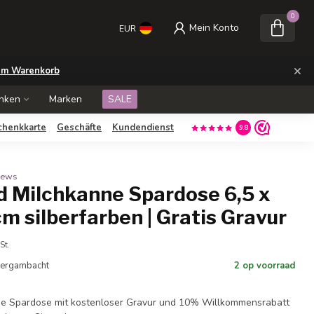
0
Mein Konto
EUR
×
m Warenkorb
nken
Marken
SALE
chenkkarte
Geschäfte
Kundendienst
9.8
views
d Milchkanne Spardose 6,5 x
 cm silberfarben | Gratis Gravur
St.
 Bergambacht
2 op voorraad
nne Spardose mit kostenloser Gravur und 10% Willkommensrabatt