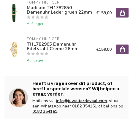
TOMMY HILFIGER
Madison TH1782850
Damenuhr Leder gruen 22mm
€159,00
Auf Lager
TOMMY HILFIGER
TH1782905 Damenuhr
Edelstahl Creme 28mm
€159,00
Auf Lager
Heeft u vragen over dit product, of
heeft u speciale wensen? Wij helpen u
graag verder.
Mail ons via
info@juwelierdevaal.com
, stuur
een WhatsApp naar
0182 354161
of bel ons op
0182 354161
.