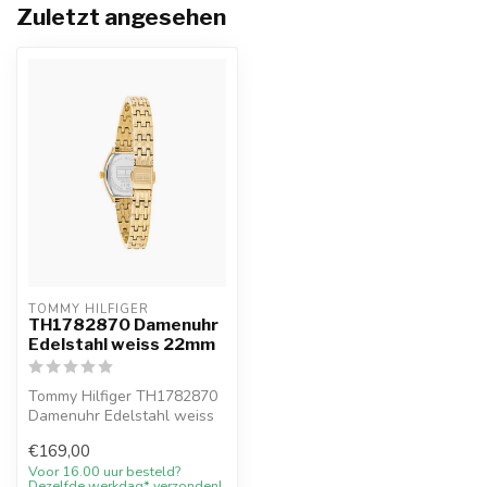
Zuletzt angesehen
TOMMY HILFIGER
TH1782870 Damenuhr
Edelstahl weiss 22mm
Tommy Hilfiger TH1782870
Damenuhr Edelstahl weiss
22mm. 10%
€169,00
Willkommensrabatt be...
Voor 16.00 uur besteld?
Dezelfde werkdag* verzonden!