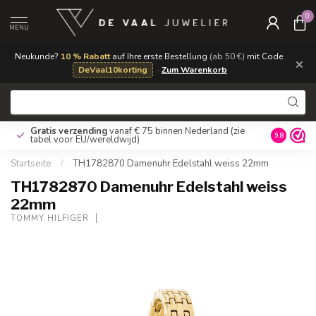
0
MENU
Neukunde?
10 % Rabatt
auf Ihre erste Bestellung
(ab 50 €)
mit Code
×
DeVaal10korting
·
Zum Warenkorb
Gratis verzending
vanaf € 75 binnen Nederland
(zie
9.8
tabel voor EU/wereldwijd)
Startseite
/
TH1782870 Damenuhr Edelstahl weiss 22mm
TH1782870 Damenuhr Edelstahl weiss
22mm
TOMMY HILFIGER