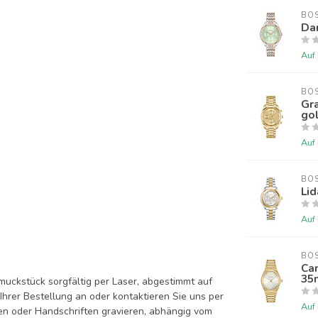
BO
Da
Auf
BO
Gr
go
Auf
BO
Li
Auf
BO
Ca
35
uckstück sorgfältig per Laser, abgestimmt auf
hrer Bestellung an oder kontaktieren Sie uns per
Auf
en oder Handschriften gravieren, abhängig vom