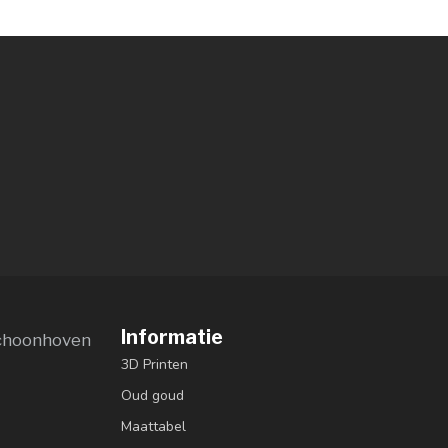
Informatie
choonhoven
3D Printen
Oud goud
Maattabel