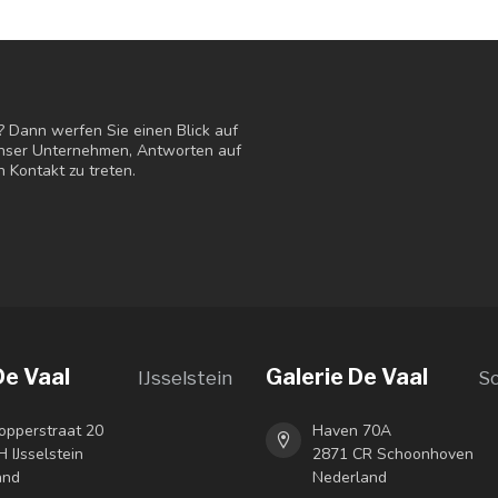
? Dann werfen Sie einen Blick auf
 unser Unternehmen, Antworten auf
n Kontakt zu treten.
De Vaal
Galerie De Vaal
IJsselstein
S
opperstraat 20
Haven 70A
 IJsselstein
2871 CR Schoonhoven
and
Nederland