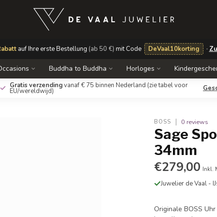
abatt
auf Ihre erste Bestellung
(ab 50 €)
mit Code
DeVaal10korting
·
Zu
Occasions
Buddha to Buddha
Horloges
Kindergesche
Gratis verzending
vanaf € 75 binnen Nederland
(zie tabel voor
Ges
EU/wereldwijd)
0 reviews
BOSS
Sage Spo
34mm
€279,00
Inkl.
Juwelier de Vaal - I
Originale BOSS Uhr