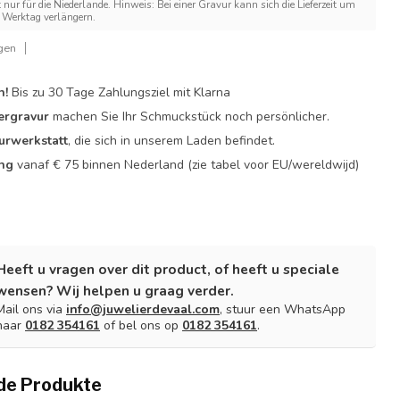
t nur für die Niederlande. Hinweis: Bei einer Gravur kann sich die Lieferzeit um
Werktag verlängern.
gen
n!
Bis zu 30 Tage Zahlungsziel mit Klarna
ergravur
machen Sie Ihr Schmuckstück noch persönlicher.
urwerkstatt
, die sich in unserem Laden befindet.
ing
vanaf € 75 binnen Nederland
(zie tabel voor EU/wereldwijd)
Heeft u vragen over dit product, of heeft u speciale
wensen? Wij helpen u graag verder.
Mail ons via
info@juwelierdevaal.com
, stuur een WhatsApp
naar
0182 354161
of bel ons op
0182 354161
.
de Produkte