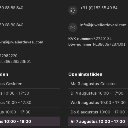
30 68 86 840
+31 (0)182 35 40 84
30 68 86 840
info@juwelierdevaal.com
KVK nummer:
52240134
tein@juwelierdevaal.com
btw-nummer:
NL850357287B01
92982220
NL866238323B01
jden
Openingstijden