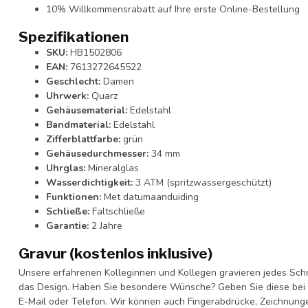
10% Willkommensrabatt auf Ihre erste Online-Bestellung
Spezifikationen
SKU:
HB1502806
EAN:
7613272645522
Geschlecht:
Damen
Uhrwerk:
Quarz
Gehäusematerial:
Edelstahl
Bandmaterial:
Edelstahl
Zifferblattfarbe:
grün
Gehäusedurchmesser:
34 mm
Uhrglas:
Mineralglas
Wasserdichtigkeit:
3 ATM (spritzwassergeschützt)
Funktionen:
Met datumaanduiding
Schließe:
Faltschließe
Garantie:
2 Jahre
Gravur (kostenlos inklusive)
Unsere erfahrenen Kolleginnen und Kollegen gravieren jedes Schm
das Design. Haben Sie besondere Wünsche? Geben Sie diese bei I
E-Mail oder Telefon. Wir können auch Fingerabdrücke, Zeichnung