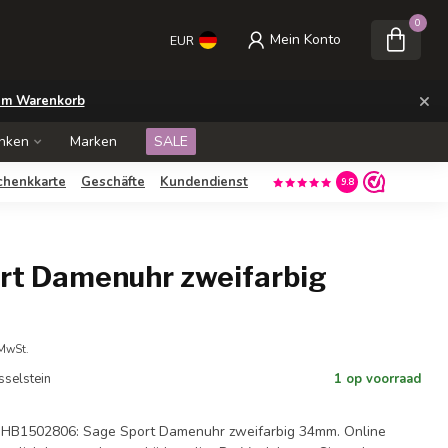
0
Mein Konto
EUR
×
m Warenkorb
nken
Marken
SALE
chenkkarte
Geschäfte
Kundendienst
9.8
rt Damenuhr zweifarbig
 MwSt.
Jsselstein
1 op voorraad
 HB1502806: Sage Sport Damenuhr zweifarbig 34mm. Online