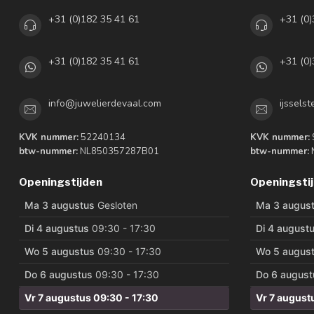
+31 (0)182 35 41 61
+31 (0)
+31 (0)182 35 41 61
+31 (0)
info@juwelierdevaal.com
ijssels
KVK nummer:
52240134
KVK nummer:
btw-nummer:
NL850357287B01
btw-nummer:
Openingstijden
Openingsti