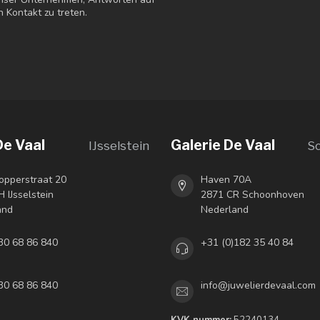
n Kontakt zu treten.
De Vaal
Galerie De Vaal
IJsselstein
S
opperstraat 20
Haven 70A
 IJsselstein
2871 CR Schoonhoven
and
Nederland
30 68 86 840
+31 (0)182 35 40 84
30 68 86 840
info@juwelierdevaal.com