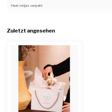
Heel netjes verpakt
Christel De Clercq
Veröffentlicht am 9 Mai 2026 at 05:09
Zuletzt angesehen
EE Deekman
Veröffentlicht am 29 April 2026 at 18:22
Netjes verpakt
JJ Kilian
Veröffentlicht am 24 April 2026 at 16:58
Netjes en leuk verpakt
Anneke DUNNEWIND
Veröffentlicht am 18 April 2026 at 00:52