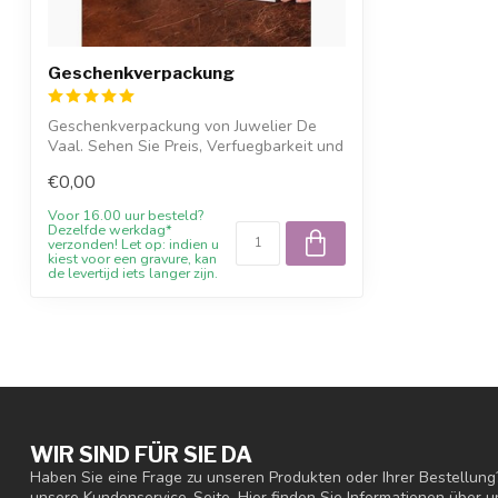
Erg mooi ingepakt
Geschenkverpackung
Geschenkverpackung von Juwelier De
Vaal. Sehen Sie Preis, Verfuegbarkeit und
Mer...
€0,00
Voor 16.00 uur besteld?
Dezelfde werkdag*
verzonden! Let op: indien u
kiest voor een gravure, kan
de levertijd iets langer zijn.
WIR SIND FÜR SIE DA
Haben Sie eine Frage zu unseren Produkten oder Ihrer Bestellung
unsere Kundenservice-Seite. Hier finden Sie Informationen über