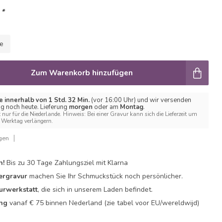
:
*
le
Zum Warenkorb hinzufügen
e innerhalb von 1 Std. 32 Min.
(vor 16:00 Uhr) und wir versenden
ng noch heute. Lieferung
morgen
oder am
Montag
.
t nur für die Niederlande. Hinweis: Bei einer Gravur kann sich die Lieferzeit um
Werktag verlängern.
gen
n!
Bis zu 30 Tage Zahlungsziel mit Klarna
ergravur
machen Sie Ihr Schmuckstück noch persönlicher.
urwerkstatt
, die sich in unserem Laden befindet.
ing
vanaf € 75 binnen Nederland
(zie tabel voor EU/wereldwijd)