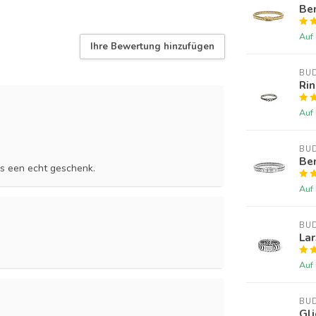
Be
Auf
Ihre Bewertung hinzufügen
BU
Rin
Auf
BU
Be
ls een echt geschenk.
Auf
BU
Lar
Auf
BU
Gli