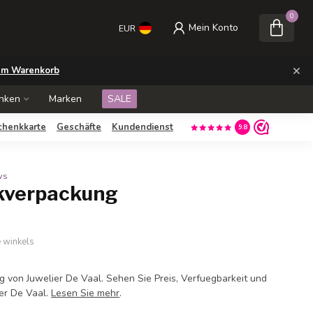
0
Mein Konto
EUR
×
m Warenkorb
nken
Marken
SALE
chenkkarte
Geschäfte
Kundendienst
9.8
ws
kverpackung
e winkels
von Juwelier De Vaal. Sehen Sie Preis, Verfuegbarkeit und
er De Vaal.
Lesen Sie mehr
.