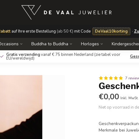
abatt
auf Ihre erste Bestellung
(ab 50 €)
mit Code
DeVaal10korting
·
Zu
Occasions
Buddha to Buddha
Horloges
Kindergesche
Gratis verzending
vanaf € 75 binnen Nederland
(zie tabel voor
Ges
EU/wereldwijd)
7 revie
Geschen
€0,00
Inkl. MwSt.
Niet op voorraad in d
Geschenkverpackung 
Merkmale bei Juweli