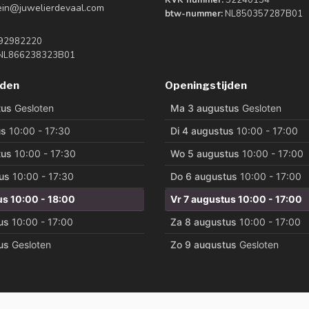
KVK nummer:
52240134
tein@juwelierdevaal.com
btw-nummer:
NL850357287B01
92982220
NL866238323B01
jden
Openingstijden