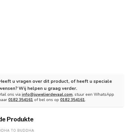
Heeft u vragen over dit product, of heeft u speciale
wensen? Wij helpen u graag verder.
Mail ons via
info@juwelierdevaal.com
, stuur een WhatsApp
naar
0182 354161
of bel ons op
0182 354161
.
de Produkte
DDHA TO BUDDHA