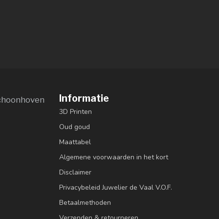
Informatie
choonhoven
3D Printen
Oud goud
Maattabel
Algemene voorwaarden in het kort
Disclaimer
Privacybeleid Juwelier de Vaal V.O.F.
Betaalmethoden
Verzenden & retourneren