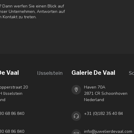
? Dann werfen Sie einen Blick auf
 unser Unternehmen, Antworten auf
n Kontakt zu treten.
De Vaal
Galerie De Vaal
IJsselstein
S
opperstraat 20
Haven 70A
 IJsselstein
2871 CR Schoonhoven
and
Nederland
30 68 86 840
+31 (0)182 35 40 84
30 68 86 840
info@juwelierdevaal.com