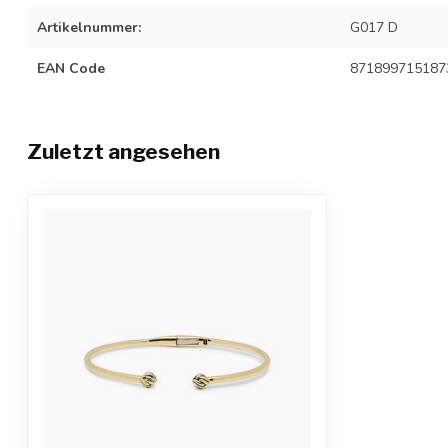
Artikelnummer:
G017 D
EAN Code
871899715187
Zuletzt angesehen