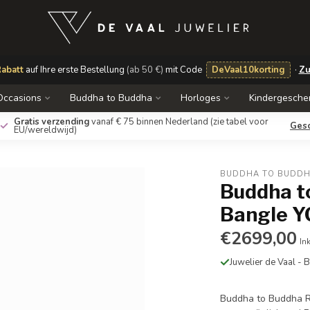
abatt
auf Ihre erste Bestellung
(ab 50 €)
mit Code
DeVaal10korting
·
Zu
Occasions
Buddha to Buddha
Horloges
Kindergesche
Gratis verzending
vanaf € 75 binnen Nederland
(zie tabel voor
Ges
EU/wereldwijd)
BUDDHA TO BUDD
Buddha t
Bangle Y
€2699,00
In
Juwelier de Vaal -
Buddha to Buddha R