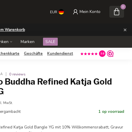
0
Mein Konto
EUR
×
m Warenkorb
nken
Marken
SALE
chenkkarte
Geschäfte
Kundendienst
9.8
0 reviews
HA
o Buddha Refined Katja Gold
G
kl. MwSt.
 Bergambacht
1 op voorraad
efined Katja Gold Bangle YG mit 10% Willkommensrabatt, Gravur