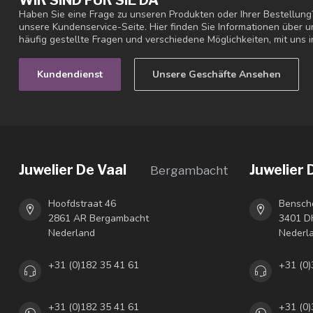
WIR SIND FÜR SIE DA
Haben Sie eine Frage zu unseren Produkten oder Ihrer Bestellung
unsere Kundenservice-Seite. Hier finden Sie Informationen über
häufig gestellte Fragen und verschiedene Möglichkeiten, mit uns i
Kundendienst
Unsere Geschäfte Ansehen
Juwelier De Vaal
Juwelier 
Bergambacht
Hoofdstraat 46
Bensch
2861 AR Bergambacht
3401 DH
Nederland
Nederl
+31 (0)182 35 41 61
+31 (0)
+31 (0)182 35 41 61
+31 (0)