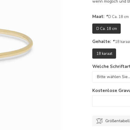
wenn möglich und 
Maat:
*
D Ca. 18 cm
D Ca. 18 cm
Gehalte:
*
18 karaa
18 karaat
Welche Schriftar
Kostenlose Gravu
Größentabel