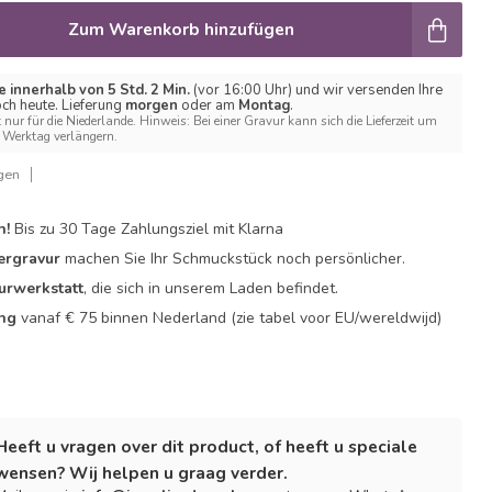
Zum Warenkorb hinzufügen
e innerhalb von 5 Std. 2 Min.
(vor 16:00 Uhr) und wir versenden Ihre
ch heute. Lieferung
morgen
oder am
Montag
.
t nur für die Niederlande. Hinweis: Bei einer Gravur kann sich die Lieferzeit um
Werktag verlängern.
gen
n!
Bis zu 30 Tage Zahlungsziel mit Klarna
ergravur
machen Sie Ihr Schmuckstück noch persönlicher.
urwerkstatt
, die sich in unserem Laden befindet.
ing
vanaf € 75 binnen Nederland
(zie tabel voor EU/wereldwijd)
Heeft u vragen over dit product, of heeft u speciale
wensen? Wij helpen u graag verder.