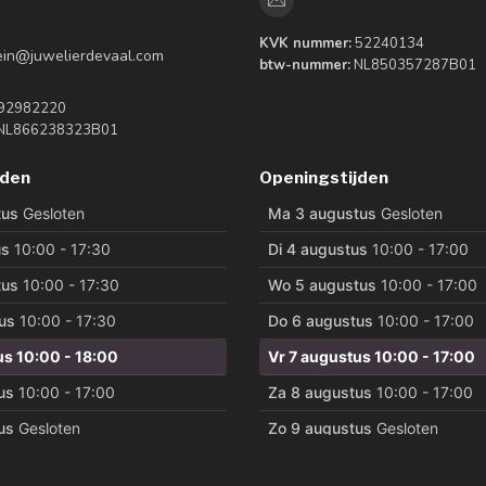
KVK nummer:
52240134
tein@juwelierdevaal.com
btw-nummer:
NL850357287B01
92982220
NL866238323B01
jden
Openingstijden