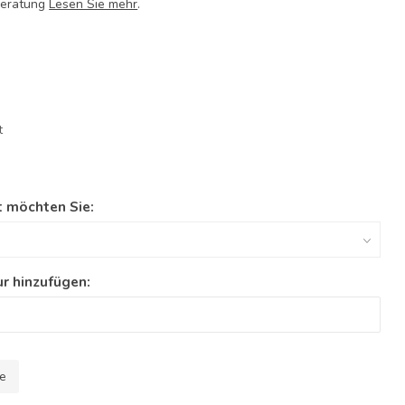
Beratung
Lesen Sie mehr
.
t
t möchten Sie:
r hinzufügen:
le