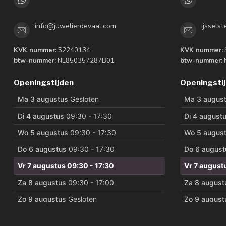
info@juwelierdevaal.com
ijssels
KVK nummer:
52240134
KVK nummer:
btw-nummer:
NL850357287B01
btw-nummer:
Openingstijden
Openingsti