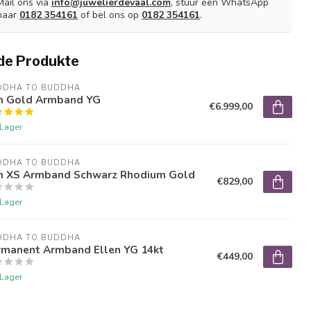
Mail ons via
info@juwelierdevaal.com
, stuur een WhatsApp
naar
0182 354161
of bel ons op
0182 354161
.
de Produkte
DDHA TO BUDDHA
n Gold Armband YG
€6.999,00
 Lager
DDHA TO BUDDHA
n XS Armband Schwarz Rhodium Gold
€829,00
 Lager
DDHA TO BUDDHA
rmanent Armband Ellen YG 14kt
€449,00
 Lager