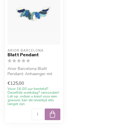
ARIOR BARCELONA
Blatt Pendant
Arior Barcelona Blatt
Pendant: Anhaenger mit
farbigem Design. Online mit
€125,00
10% Wil...
Voor 16.00 uur besteld?
Dezelfde werkdag* verzonden!
Let op: indien u kiest voor een
gravure, kan de levertijd iets
langer zijn.