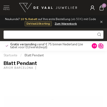
0
MENU
Neukunde?
10 % Rabatt
auf Ihre erste Bestellung
(ab 50 €)
mit Code
×
DeVaal10korting
·
Zum Warenkorb
Gratis verzending
vanaf € 75 binnen Nederland
(zie
9.8
tabel voor EU/wereldwijd)
Startseite
/
Blatt Pendant
Blatt Pendant
ARIOR BARCELONA