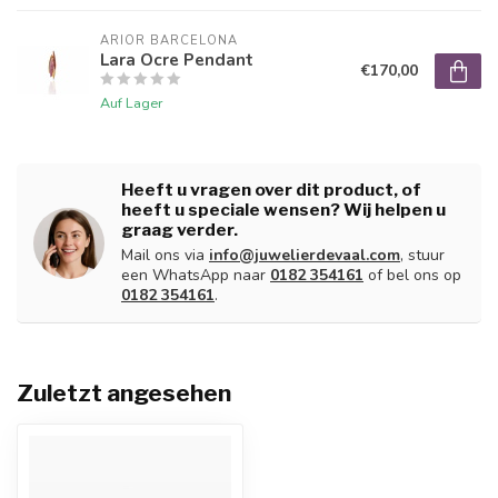
ARIOR BARCELONA
Lara Ocre Pendant
€170,00
Auf Lager
Heeft u vragen over dit product, of
heeft u speciale wensen? Wij helpen u
graag verder.
Mail ons via
info@juwelierdevaal.com
, stuur
een WhatsApp naar
0182 354161
of bel ons op
0182 354161
.
Zuletzt angesehen