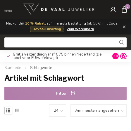
0
MENU
Neukunde?
10 % Rabatt
auf Ihre erste Bestellung
(ab 50 €)
mit Code
×
DeVaal10korting
·
Zum Warenkorb
Gratis verzending
vanaf € 75 binnen Nederland
(zie
9.8
tabel voor EU/wereldwijd)
Startseite
/
Schlagworte
Artikel mit Schlagwort
Filter