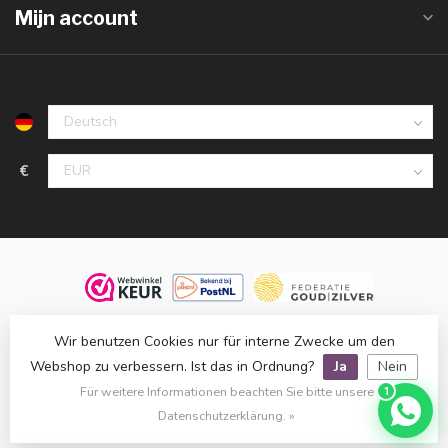
Mijn account
€
© 2026 Juwelier De Vaal, familiebedrijf sinds 1958. Alle rechten
Wir benutzen Cookies nur für interne Zwecke um den
voorbehouden.
Webshop zu verbessern. Ist das in Ordnung?
Ja
Nein
Klanten beoordelen ons met een
9,8
op basis van
1.516
reviews
Für weitere Informationen beachten Sie bitte unsere
1
bij
WebwinkelKeur
.
Datenschutzerklärung. »