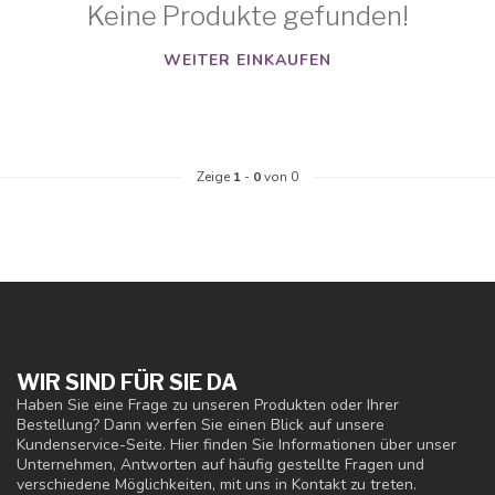
Keine Produkte gefunden!
WEITER EINKAUFEN
Zeige
1
-
0
von 0
WIR SIND FÜR SIE DA
Haben Sie eine Frage zu unseren Produkten oder Ihrer
Bestellung? Dann werfen Sie einen Blick auf unsere
Kundenservice-Seite. Hier finden Sie Informationen über unser
Unternehmen, Antworten auf häufig gestellte Fragen und
verschiedene Möglichkeiten, mit uns in Kontakt zu treten.