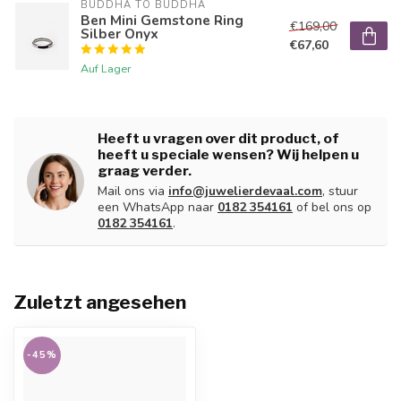
BUDDHA TO BUDDHA
Ben Mini Gemstone Ring
€169,00
Silber Onyx
€67,60
Auf Lager
Heeft u vragen over dit product, of
heeft u speciale wensen? Wij helpen u
graag verder.
Mail ons via
info@juwelierdevaal.com
, stuur
een WhatsApp naar
0182 354161
of bel ons op
0182 354161
.
Zuletzt angesehen
-45%