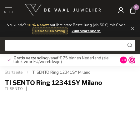
0
MENU
Neukunde?
10 % Rabatt
auf Ihre erste Bestellung
(ab 50 €)
mit Code
×
DeVaal10korting
·
Zum Warenkorb
Gratis verzending
vanaf € 75 binnen Nederland
(zie
9.8
tabel voor EU/wereldwijd)
Startseite
/
TI SENTO Ring 12341SY Milano
TI SENTO Ring 12341SY Milano
TI SENTO