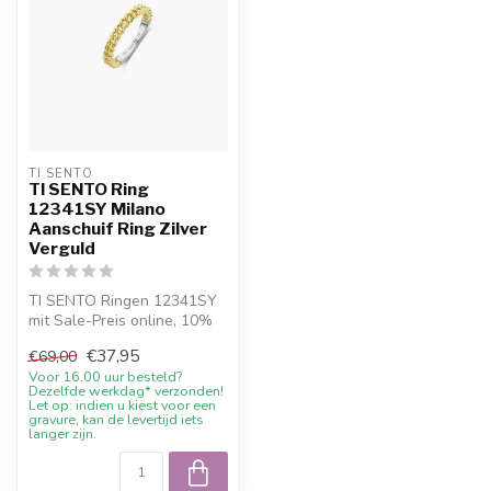
TI SENTO
TI SENTO Ring
12341SY Milano
Aanschuif Ring Zilver
Verguld
TI SENTO Ringen 12341SY
mit Sale-Preis online, 10%
Willkommensrabatt und
€37,95
€69,00
Beratun...
Voor 16.00 uur besteld?
Dezelfde werkdag* verzonden!
Let op: indien u kiest voor een
gravure, kan de levertijd iets
langer zijn.