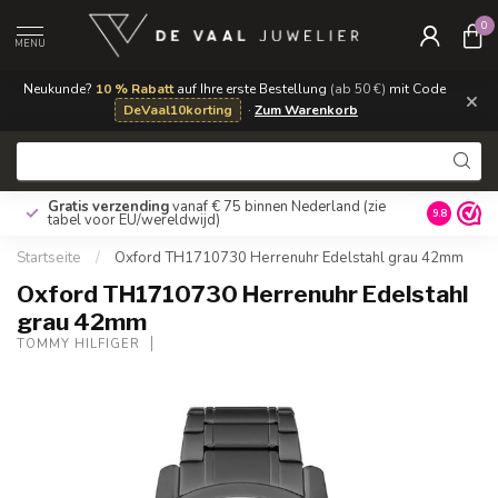
0
MENU
Neukunde?
10 % Rabatt
auf Ihre erste Bestellung
(ab 50 €)
mit Code
×
DeVaal10korting
·
Zum Warenkorb
Gratis verzending
vanaf € 75 binnen Nederland
(zie
9.8
tabel voor EU/wereldwijd)
Startseite
/
Oxford TH1710730 Herrenuhr Edelstahl grau 42mm
Oxford TH1710730 Herrenuhr Edelstahl
grau 42mm
TOMMY HILFIGER