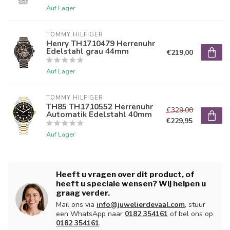
Auf Lager
TOMMY HILFIGER
Henry TH1710479 Herrenuhr
Edelstahl grau 44mm
€219,00
Auf Lager
TOMMY HILFIGER
TH85 TH1710552 Herrenuhr
€329,00
Automatik Edelstahl 40mm
€229,95
Auf Lager
Heeft u vragen over dit product, of
heeft u speciale wensen? Wij helpen u
graag verder.
Mail ons via
info@juwelierdevaal.com
, stuur
een WhatsApp naar
0182 354161
of bel ons op
0182 354161
.