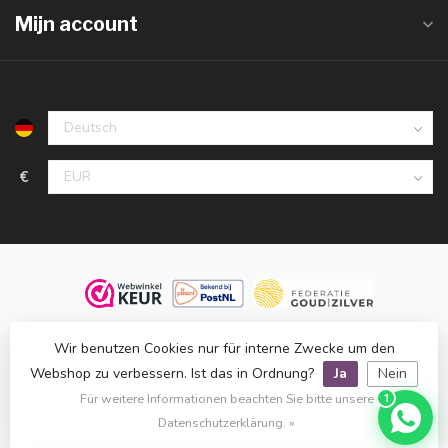
Mijn account
€
© 2026 Juwelier De Vaal, familiebedrijf sinds 1958. Alle rechten
Wir benutzen Cookies nur für interne Zwecke um den
voorbehouden.
Webshop zu verbessern. Ist das in Ordnung?
Ja
Nein
Klanten beoordelen ons met een
9,8
op basis van
1.514
reviews
Für weitere Informationen beachten Sie bitte unsere
1
bij
WebwinkelKeur
.
Datenschutzerklärung. »