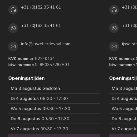
+31 (0)182 35 41 61
+31 (0)
+31 (0)182 35 41 61
+31 (0)
info@juwelierdevaal.com
ijssels
KVK nummer:
52240134
KVK nummer:
btw-nummer:
NL850357287B01
btw-nummer:
Openingstijden
Openingsti