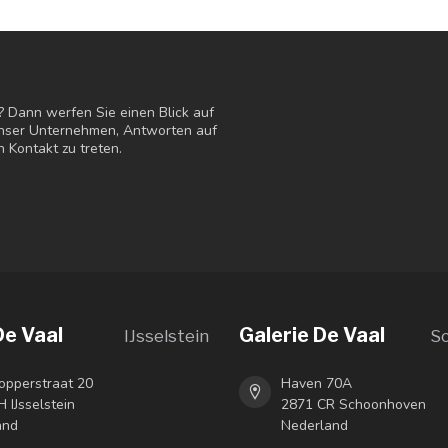
? Dann werfen Sie einen Blick auf
 unser Unternehmen, Antworten auf
n Kontakt zu treten.
De Vaal
Galerie De Vaal
IJsselstein
S
opperstraat 20
Haven 70A
 IJsselstein
2871 CR Schoonhoven
and
Nederland