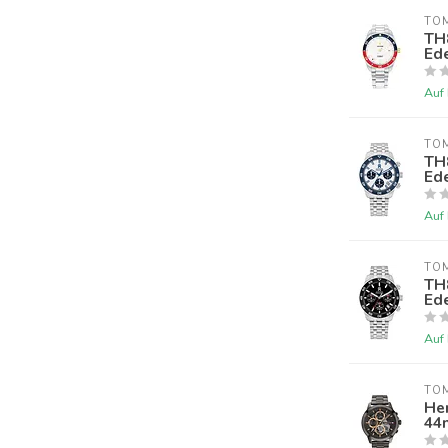
TOM
TH
Ed
Auf
TOM
TH
Ed
Auf
TOM
TH
Ed
Auf
TOM
He
44