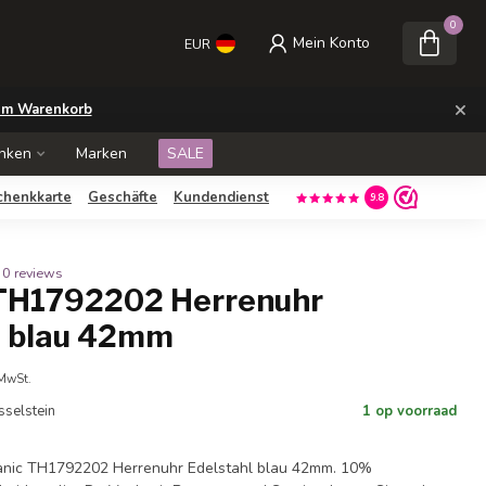
0
Mein Konto
EUR
×
m Warenkorb
nken
Marken
SALE
chenkkarte
Geschäfte
Kundendienst
9.8
0 reviews
TH1792202 Herrenuhr
l blau 42mm
 MwSt.
Jsselstein
1 op voorraad
anic TH1792202 Herrenuhr Edelstahl blau 42mm. 10%