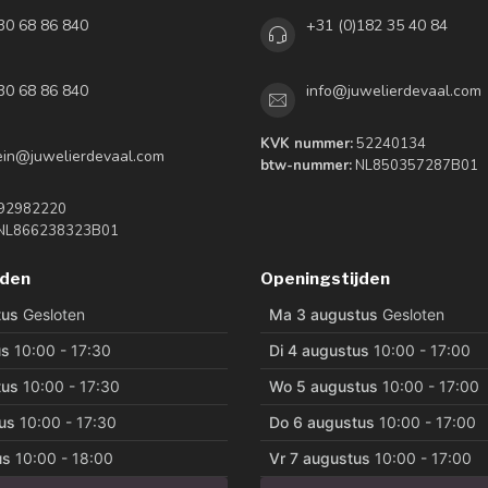
30 68 86 840
+31 (0)182 35 40 84
30 68 86 840
info@juwelierdevaal.com
KVK nummer:
52240134
tein@juwelierdevaal.com
btw-nummer:
NL850357287B01
92982220
NL866238323B01
jden
Openingstijden