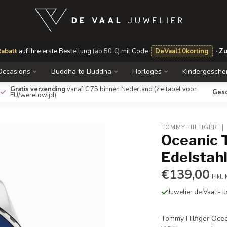
abatt
auf Ihre erste Bestellung
(ab 50 €)
mit Code
DeVaal10korting
·
Zu
Occasions
Buddha to Buddha
Horloges
Kindergesche
Gratis verzending
vanaf € 75 binnen Nederland
(zie tabel voor
Ges
EU/wereldwijd)
TOMMY HILFIGER
Oceanic 
Edelstah
€139,00
Inkl.
Juwelier de Vaal - I
Tommy Hilfiger Oce