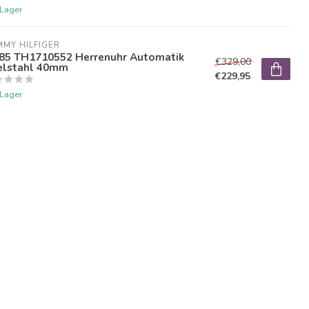
 Lager
MY HILFIGER
85 TH1710552 Herrenuhr Automatik
€329,00
elstahl 40mm
€229,95
 Lager