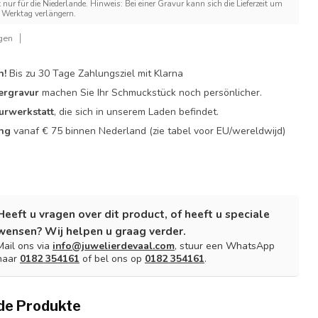
t nur für die Niederlande. Hinweis: Bei einer Gravur kann sich die Lieferzeit um
Werktag verlängern.
gen
n!
Bis zu 30 Tage Zahlungsziel mit Klarna
ergravur
machen Sie Ihr Schmuckstück noch persönlicher.
urwerkstatt
, die sich in unserem Laden befindet.
ing
vanaf € 75 binnen Nederland
(zie tabel voor EU/wereldwijd)
Heeft u vragen over dit product, of heeft u speciale
wensen? Wij helpen u graag verder.
Mail ons via
info@juwelierdevaal.com
, stuur een WhatsApp
naar
0182 354161
of bel ons op
0182 354161
.
de Produkte