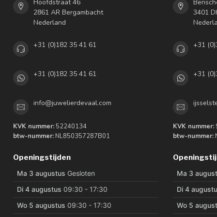
Hoofdstraat 46
Bensch
2861 AR Bergambacht
3401 DH
Nederland
Nederl
+31 (0)182 35 41 61
+31 (0)
+31 (0)182 35 41 61
+31 (0)
info@juwelierdevaal.com
ijssels
KVK nummer:
52240134
KVK nummer:
btw-nummer:
NL850357287B01
btw-nummer:
Openingstijden
Openingsti