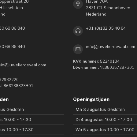
opperstraat 20
Haven 70A
 IJsselstein
2871 CR Schoonhoven
and
Nederland
30 68 86 840
+31 (0)182 35 40 84
30 68 86 840
info@juwelierdevaal.com
KVK nummer:
52240134
tein@juwelierdevaal.com
btw-nummer:
NL850357287B01
92982220
NL866238323B01
jden
Openingstijden