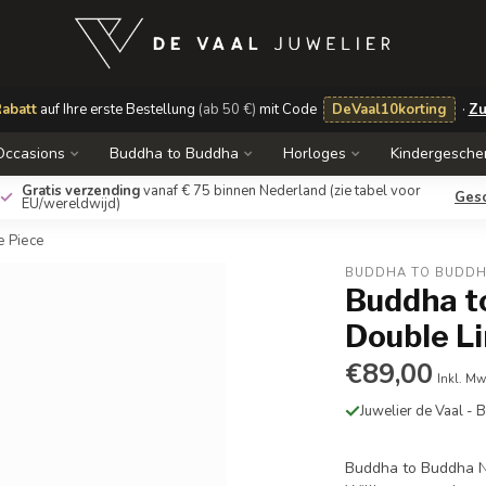
abatt
auf Ihre erste Bestellung
(ab 50 €)
mit Code
DeVaal10korting
·
Zu
Occasions
Buddha to Buddha
Horloges
Kindergesche
Gratis verzending
vanaf € 75 binnen Nederland
(zie tabel voor
Ges
EU/wereldwijd)
e Piece
BUDDHA TO BUDD
Buddha t
Double Li
€89,00
Inkl. Mw
Juwelier de Vaal -
Buddha to Buddha N