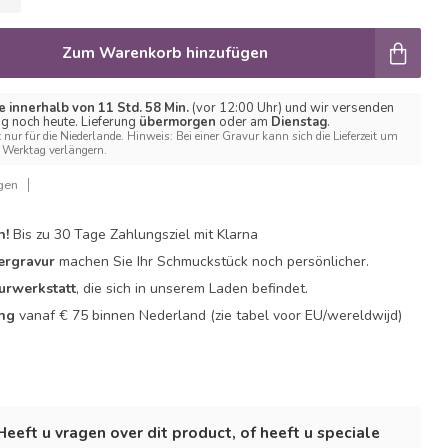
Zum Warenkorb hinzufügen
e innerhalb von 11 Std. 58 Min.
(vor 12:00 Uhr) und wir versenden
ng noch heute. Lieferung
übermorgen
oder am
Dienstag
.
t nur für die Niederlande. Hinweis: Bei einer Gravur kann sich die Lieferzeit um
Werktag verlängern.
gen
n!
Bis zu 30 Tage Zahlungsziel mit Klarna
ergravur
machen Sie Ihr Schmuckstück noch persönlicher.
urwerkstatt
, die sich in unserem Laden befindet.
ing
vanaf € 75 binnen Nederland
(zie tabel voor EU/wereldwijd)
Heeft u vragen over dit product, of heeft u speciale