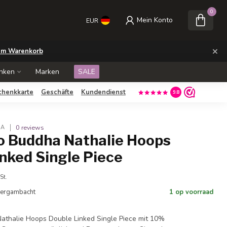
0
Mein Konto
EUR
×
m Warenkorb
nken
Marken
SALE
chenkkarte
Geschäfte
Kundendienst
9.8
0 reviews
HA
o Buddha Nathalie Hoops
nked Single Piece
St.
 Bergambacht
1 op voorraad
athalie Hoops Double Linked Single Piece mit 10%