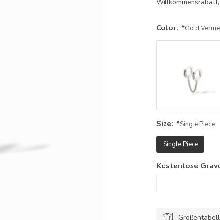
Willkommensrabatt,
Color:
*
Gold Vermei
Size:
*
Single Piece
Single Piece
Kostenlose Gravu
Größentabel