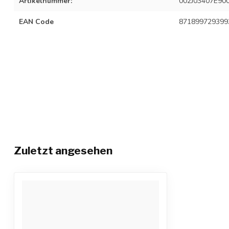
Artikelnummer:
002J03407E90
EAN Code
871899729399
Zuletzt angesehen