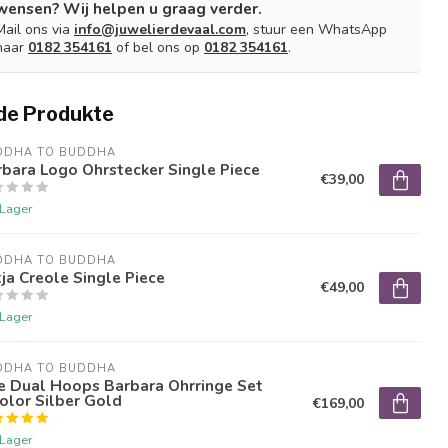
wensen? Wij helpen u graag verder.
Mail ons via
info@juwelierdevaal.com
, stuur een WhatsApp
naar
0182 354161
of bel ons op
0182 354161
.
de Produkte
DDHA TO BUDDHA
bara Logo Ohrstecker Single Piece
€39,00
 Lager
DDHA TO BUDDHA
ja Creole Single Piece
€49,00
 Lager
DDHA TO BUDDHA
e Dual Hoops Barbara Ohrringe Set
olor Silber Gold
€169,00
 Lager