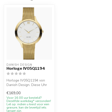
DANISH DESIGN
Horloge IV05Q1194
Horloge IV05Q1194 von
Danish Design. Diese Uhr
von Danish Design
€169,00
verbindet skand...
Voor 16.00 uur besteld?
Dezelfde werkdag* verzonden!
Let op: indien u kiest voor een
gravure, kan de levertijd iets
langer zijn.