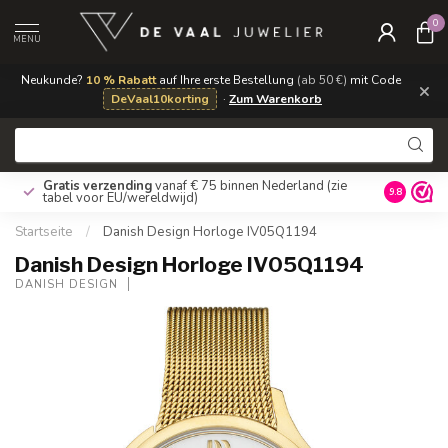
0
MENU
Neukunde?
10 % Rabatt
auf Ihre erste Bestellung
(ab 50 €)
mit Code
×
DeVaal10korting
·
Zum Warenkorb
Gratis verzending
vanaf € 75 binnen Nederland
(zie
9.8
tabel voor EU/wereldwijd)
Startseite
/
Danish Design Horloge IV05Q1194
Danish Design Horloge IV05Q1194
DANISH DESIGN