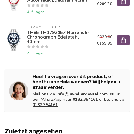
Automatik Edelstahl 40mm
€209,30
Auf Lager
TOMMY HILFIGER
TH85 TH1792157 Herrenuhr
Chronograph Edelstahl
€229,00
41mm
€159,95
Auf Lager
Heeft u vragen over dit product, of
heeft u speciale wensen? Wij helpen u
graag verder.
Mail ons via
info@juwelierdevaal.com
, stuur
een WhatsApp naar
0182 354161
of bel ons op
0182 354161
.
Zuletzt angesehen