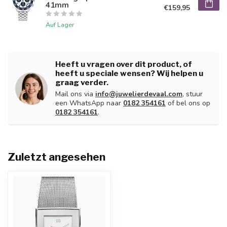
41mm
€159,95
Auf Lager
Heeft u vragen over dit product, of
heeft u speciale wensen? Wij helpen u
graag verder.
Mail ons via
info@juwelierdevaal.com
, stuur
een WhatsApp naar
0182 354161
of bel ons op
0182 354161
.
Zuletzt angesehen