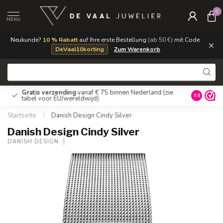
0
MENU
Neukunde?
10 % Rabatt
auf Ihre erste Bestellung
(ab 50 €)
mit Code
×
DeVaal10korting
·
Zum Warenkorb
Gratis verzending
vanaf € 75 binnen Nederland
(zie
9.8
tabel voor EU/wereldwijd)
Startseite
/
Danish Design Cindy Silver
Danish Design Cindy Silver
DANISH DESIGN