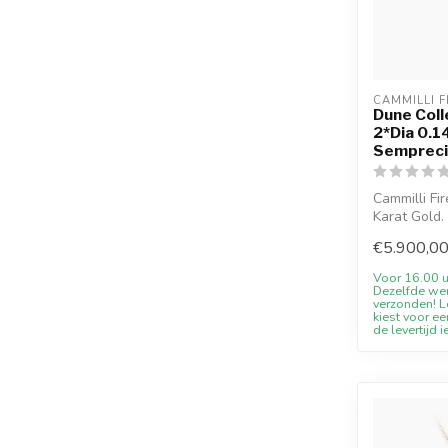
CAMMILLI F
Dune Coll
2*Dia 0.1
Sempreci
Cammilli Fi
Karat Gold.
verfuegba...
€5.900,0
Voor 16.00 u
Dezelfde we
verzonden! Le
kiest voor ee
de levertijd i