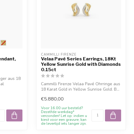
CAMMILLI FIRENZE
endant,
Velaa Pavé Series Earrings, 18Kt
Yellow Sunrise Gold with Diamonds
0.15ct
nger aus 18
aal
Cammilli Firenze Velaa Pavé Ohrringe aus
18 Karat Gold in Yellow Sunrise Gold. B...
€5.880,00
Voor 16.00 uur besteld?
Dezelfde werkdag*
verzonden! Let op: indien u
kiest voor een gravure, kan
de levertijd iets langer zijn.