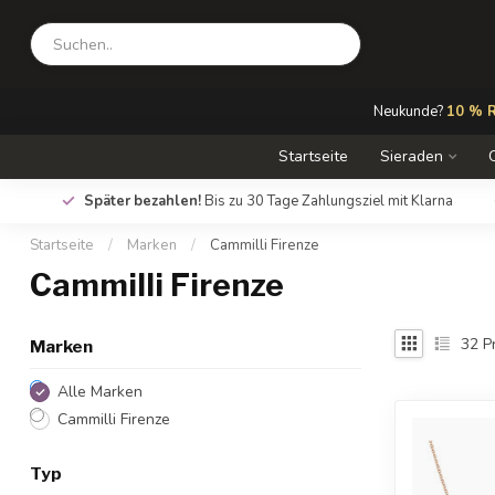
Neukunde?
10 % R
Startseite
Sieraden
Später bezahlen!
Bis zu 30 Tage Zahlungsziel mit Klarna
Startseite
/
Marken
/
Cammilli Firenze
Cammilli Firenze
32
P
Marken
Alle Marken
Cammilli Firenze
Typ