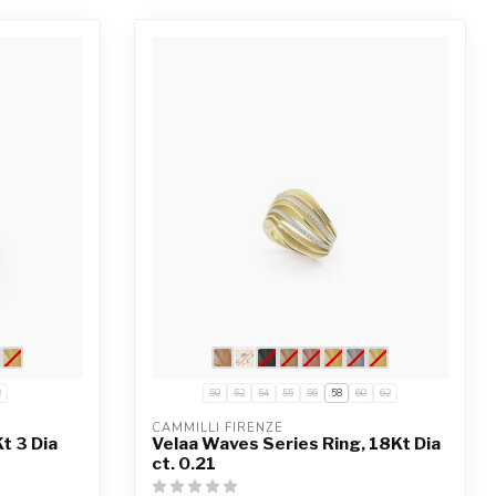
2
50
52
54
55
56
58
60
62
CAMMILLI FIRENZE
t 3 Dia
Velaa Waves Series Ring, 18Kt Dia
ct. 0.21