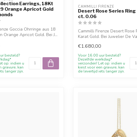
llection Earrings, 18Kt
CAMMILLI FIRENZE
.29 Orange Apricot Gold
Desert Rose Series Ring 
monds
ct. 0.06
renze Goccia Ohrringe aus 18
Cammilli Firenze Desert Rose 
n Orange Apricot Gold. Bei J...
Karat Gold. Bei Juwelier De Vaa
0
€1.680,00
ur besteld?
Voor 16.00 uur besteld?
rkdag*
Dezelfde werkdag*
t op: indien u
verzonden! Let op: indien u
n gravure, kan
kiest voor een gravure, kan
ets langer zijn.
de levertijd iets langer zijn.