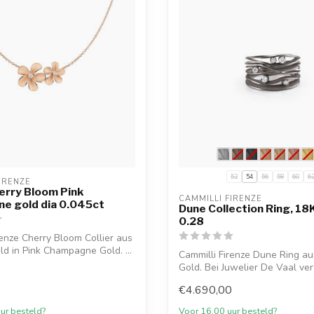
52
54
56
58
60
6
IRENZE
herry Bloom Pink
CAMMILLI FIRENZE
e gold dia 0.045ct
Dune Collection Ring, 18K
0.28
renze Cherry Bloom Collier aus
ld in Pink Champagne Gold. ...
Cammilli Firenze Dune Ring au
Gold. Bei Juwelier De Vaal ve
0
€4.690,00
ur besteld?
Voor 16.00 uur besteld?