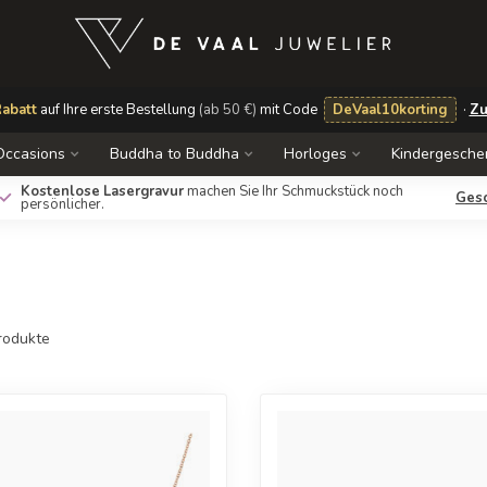
abatt
auf Ihre erste Bestellung
(ab 50 €)
mit Code
DeVaal10korting
·
Zu
Occasions
Buddha to Buddha
Horloges
Kindergesche
Kostenlose Lasergravur
machen Sie Ihr Schmuckstück noch
Ei
Ges
persönlicher.
bef
rodukte