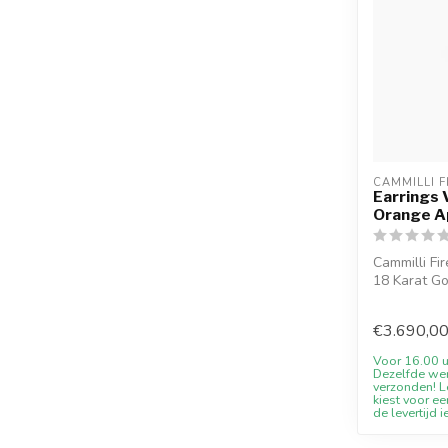
CAMMILLI F
Earrings 
Orange Ap
Cammilli Fi
18 Karat Go
€3.690,0
Voor 16.00 u
Dezelfde we
verzonden! Le
kiest voor ee
de levertijd i