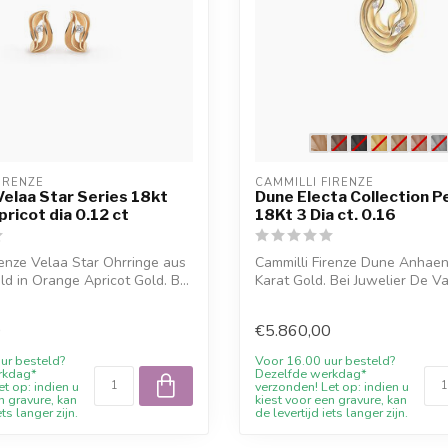
IRENZE
CAMMILLI FIRENZE
Velaa Star Series 18kt
Dune Electa Collection P
ricot dia 0.12 ct
18Kt 3 Dia ct. 0.16
renze Velaa Star Ohrringe aus
Cammilli Firenze Dune Anhae
ld in Orange Apricot Gold. B...
Karat Gold. Bei Juwelier De V
verfuegb...
0
€5.860,00
ur besteld?
Voor 16.00 uur besteld?
rkdag*
Dezelfde werkdag*
t op: indien u
verzonden! Let op: indien u
n gravure, kan
kiest voor een gravure, kan
ets langer zijn.
de levertijd iets langer zijn.