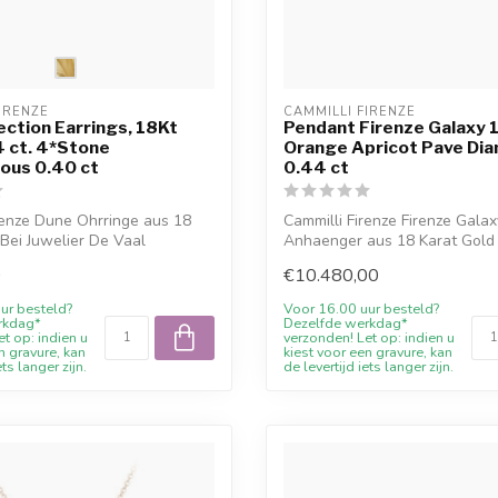
IRENZE
CAMMILLI FIRENZE
ection Earrings, 18Kt
Pendant Firenze Galaxy 
4 ct. 4*Stone
Orange Apricot Pave Di
ous 0.40 ct
0.44 ct
renze Dune Ohrringe aus 18
Cammilli Firenze Firenze Galax
 Bei Juwelier De Vaal
Anhaenger aus 18 Karat Gold
Apricot Go...
0
€10.480,00
ur besteld?
Voor 16.00 uur besteld?
rkdag*
Dezelfde werkdag*
t op: indien u
verzonden! Let op: indien u
n gravure, kan
kiest voor een gravure, kan
ets langer zijn.
de levertijd iets langer zijn.