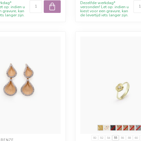
rkdag*
Dezelfde werkdag*
t op: indien u
verzonden! Let op: indien u
n gravure, kan
kiest voor een gravure, kan
ets langer zijn.
de levertijd iets langer zijn.
50
52
54
55
56
58
60
IRENZE