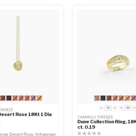
52
54
56
58
60
6
IRENZE
esert Rose 18Kt 1 Dia
CAMMILLI FIRENZE
Dune Collection Ring, 18K
ct. 0.19
irenze Desert Rose Anhaenger