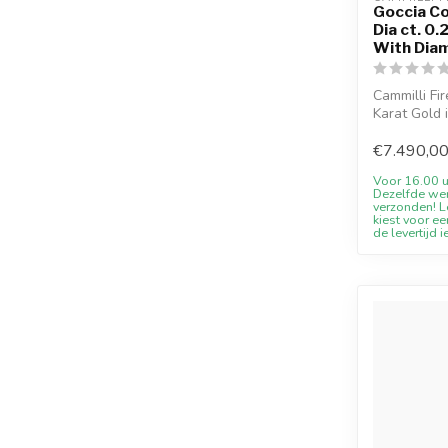
Goccia Co
Dia ct. 0
With Dia
Cammilli Fi
Karat Gold i
€7.490,0
Voor 16.00 u
Dezelfde we
verzonden! Le
kiest voor ee
de levertijd i