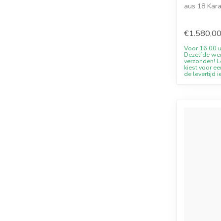
aus 18 Kara
v...
€1.580,0
Voor 16.00 u
Dezelfde we
verzonden! Le
kiest voor ee
de levertijd i