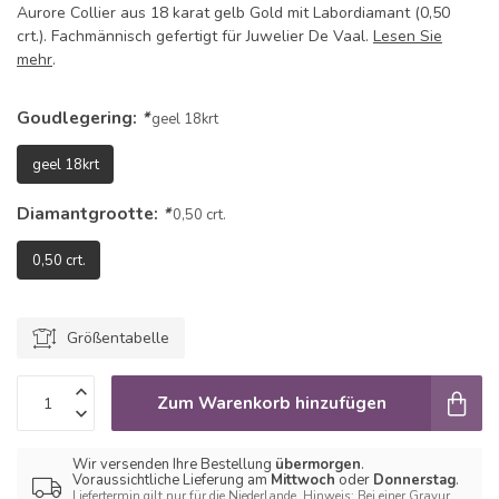
Aurore Collier aus 18 karat gelb Gold mit Labordiamant (0,50
crt.). Fachmännisch gefertigt für Juwelier De Vaal.
Lesen Sie
mehr
.
Goudlegering:
*
geel 18krt
geel 18krt
Diamantgrootte:
*
0,50 crt.
0,50 crt.
Größentabelle
Zum Warenkorb hinzufügen
Wir versenden Ihre Bestellung
übermorgen
.
Voraussichtliche Lieferung am
Mittwoch
oder
Donnerstag
.
Liefertermin gilt nur für die Niederlande. Hinweis: Bei einer Gravur