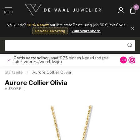
0
MENU
Neukunde?
10 % Rabatt
auf Ihre erste Bestellung
(ab 50 €)
mit Code
×
DeVaal10korting
·
Zum Warenkorb
Gratis verzending
vanaf € 75 binnen Nederland
(zie
9.8
tabel voor EU/wereldwijd)
Startseite
/
Aurore Collier Olivia
Aurore Collier Olivia
AURORE