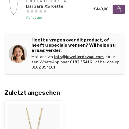
BUDDHA TO BUDDHA
Barbara XS Kette
€449,00
Auf Lager
Heeft u vragen over dit product, of
heeft u speciale wensen? Wij helpen u
graag verder.
Mail ons via
info@juwelierdevaal.com
, stuur
een WhatsApp naar
0182 354161
of bel ons op
0182 354161
.
Zuletzt angesehen