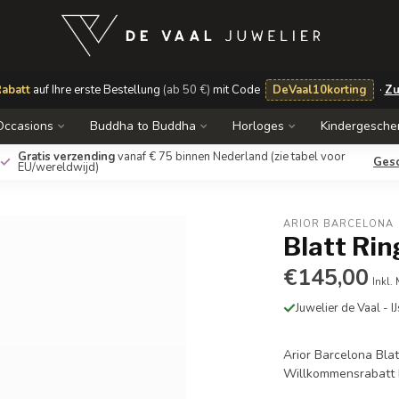
abatt
auf Ihre erste Bestellung
(ab 50 €)
mit Code
DeVaal10korting
·
Zu
Occasions
Buddha to Buddha
Horloges
Kindergesche
Gratis verzending
vanaf € 75 binnen Nederland
(zie tabel voor
Ges
EU/wereldwijd)
ARIOR BARCELONA
Blatt Rin
€145,00
Inkl.
Juwelier de Vaal - I
Arior Barcelona Blat
Willkommensrabatt 