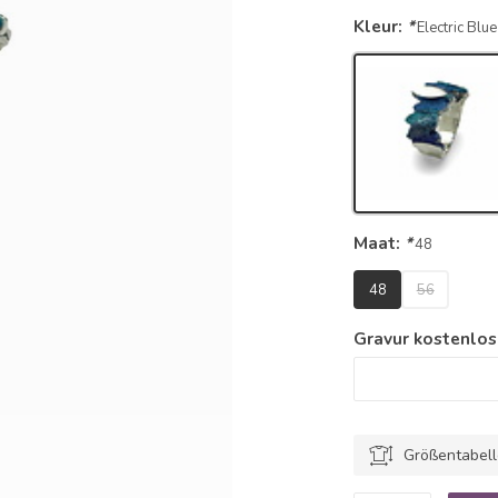
Kleur:
*
Electric Blue
Maat:
*
48
48
56
Gravur kostenlos
Größentabel