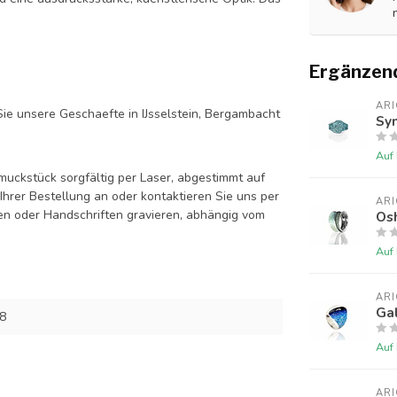
Ergänzen
AR
ie unsere Geschaefte in IJsselstein, Bergambacht
Sy
Auf
uckstück sorgfältig per Laser, abgestimmt auf
hrer Bestellung an oder kontaktieren Sie uns per
AR
en oder Handschriften gravieren, abhängig vom
Os
Auf
AR
Gal
8
Auf
AR