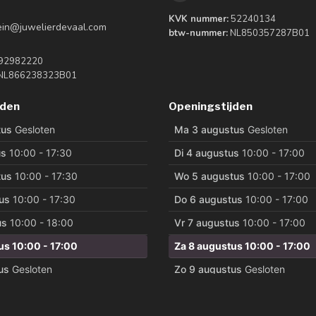
KVK nummer:
52240134
tein@juwelierdevaal.com
btw-nummer:
NL850357287B01
92982220
NL866238323B01
jden
Openingstijden