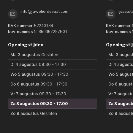
info@juwelierdevaal.com
ijssels
KVK nummer:
52240134
KVK nummer:
btw-nummer:
NL850357287B01
btw-nummer:
Openingstijden
Openingsti