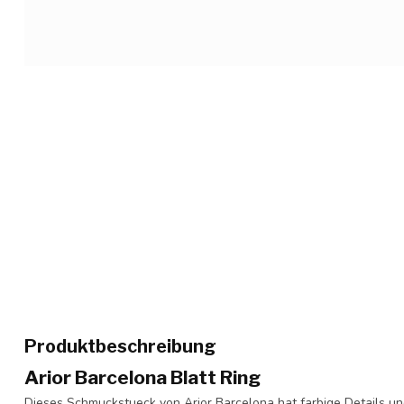
Produktbeschreibung
Arior Barcelona Blatt Ring
Dieses Schmuckstueck von Arior Barcelona hat farbige Details un