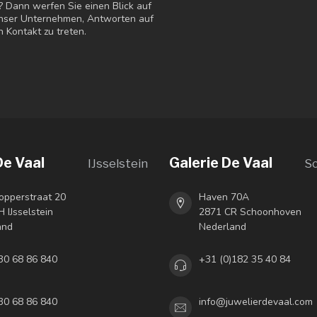
? Dann werfen Sie einen Blick auf
 unser Unternehmen, Antworten auf
n Kontakt zu treten.
De Vaal
Galerie De Vaal
IJsselstein
S
opperstraat 20
Haven 70A
 IJsselstein
2871 CR Schoonhoven
and
Nederland
30 68 86 840
+31 (0)182 35 40 84
30 68 86 840
info@juwelierdevaal.com