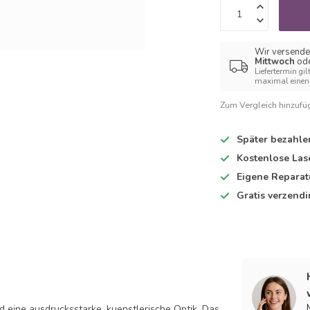
Wir versende
Mittwoch
od
Liefertermin gil
maximal einen 
Zum Vergleich hinzufü
Später bezahle
Kostenlose Las
Eigene Reparat
Gratis verzend
d eine ausdrucksstarke, kuenstlerische Optik. Das