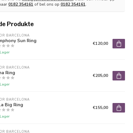
naar
0182 354161
of bel ons op
0182 354161
.
de Produkte
IOR BARCELONA
mphony Sun Ring
€120,00
 Lager
IOR BARCELONA
ha Ring
€205,00
 Lager
IOR BARCELONA
a Big Ring
€155,00
 Lager
IOR BARCELONA