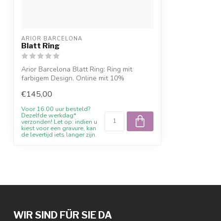
ARIOR BARCELONA
Blatt Ring
Arior Barcelona Blatt Ring: Ring mit
farbigem Design. Online mit 10%
Willkommens...
€145,00
Voor 16.00 uur besteld?
Dezelfde werkdag*
verzonden! Let op: indien u
kiest voor een gravure, kan
de levertijd iets langer zijn.
WIR SIND FÜR SIE DA