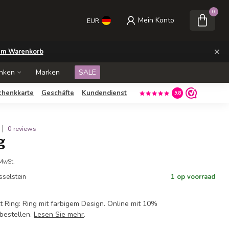
0
Mein Konto
EUR
×
m Warenkorb
nken
Marken
SALE
chenkkarte
Geschäfte
Kundendienst
9.8
0 reviews
g
 MwSt.
Jsselstein
1 op voorraad
t Ring: Ring mit farbigem Design. Online mit 10%
bestellen.
Lesen Sie mehr
.