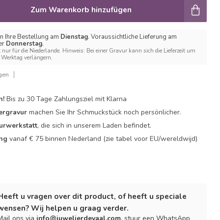
Zum Warenkorb hinzufügen
n Ihre Bestellung am
Dienstag
. Voraussichtliche Lieferung am
er
Donnerstag
.
t nur für die Niederlande. Hinweis: Bei einer Gravur kann sich die Lieferzeit um
Werktag verlängern.
gen
n!
Bis zu 30 Tage Zahlungsziel mit Klarna
ergravur
machen Sie Ihr Schmuckstück noch persönlicher.
urwerkstatt
, die sich in unserem Laden befindet.
ing
vanaf € 75 binnen Nederland
(zie tabel voor EU/wereldwijd)
Heeft u vragen over dit product, of heeft u speciale
wensen? Wij helpen u graag verder.
Mail ons via
info@juwelierdevaal.com
, stuur een WhatsApp