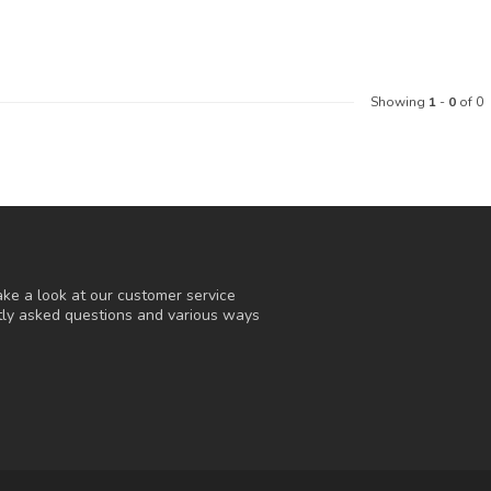
Showing
1
-
0
of 0
ke a look at our customer service
ntly asked questions and various ways