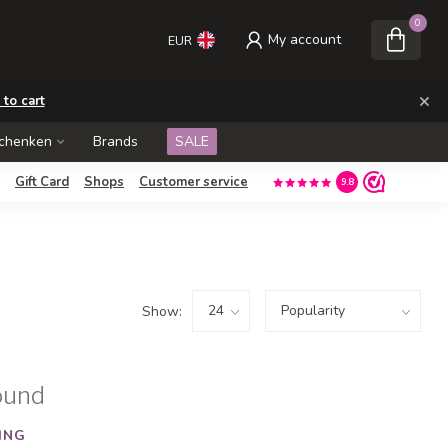
0
My account
EUR
×
 to cart
schenken
Brands
SALE
Gift Card
Shops
Customer service
9.8
Show:
ound
ING