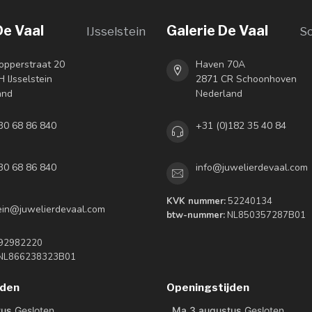
De Vaal
Galerie De Vaal
IJsselstein
S
opperstraat 20
Haven 70A
 IJsselstein
2871 CR Schoonhoven
and
Nederland
30 68 86 840
+31 (0)182 35 40 84
30 68 86 840
info@juwelierdevaal.com
KVK nummer:
52240134
tein@juwelierdevaal.com
btw-nummer:
NL850357287B01
92982220
NL866238323B01
jden
Openingstijden