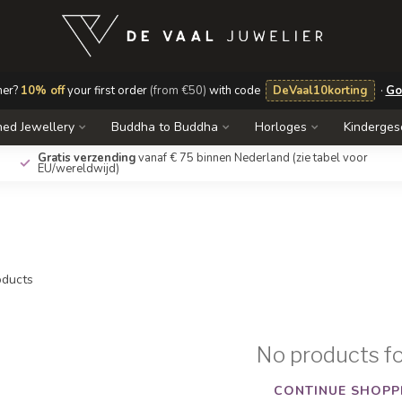
mer?
10% off
your first order
(from €50)
with code
DeVaal10korting
·
Go
ed Jewellery
Buddha to Buddha
Horloges
Kinderge
Gratis verzending
vanaf € 75 binnen Nederland
(zie tabel voor
EU/wereldwijd)
ducts
No products f
CONTINUE SHOPP