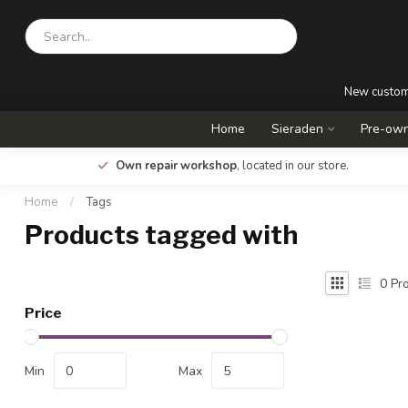
New custo
Home
Sieraden
Pre-own
.
Own repair workshop
, located in our store.
Home
/
Tags
Products tagged with
0
Pro
Price
Min
Max