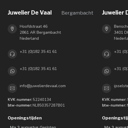
Juwelier De Vaal
Juwelier 
Bergambacht
Hoofdstraat 46
Bensch
2861 AR Bergambacht
3401 DH
Nederland
Nederl
+31 (0)182 35 41 61
+31 (0)
+31 (0)182 35 41 61
+31 (0)
info@juwelierdevaal.com
ijssels
KVK nummer:
52240134
KVK nummer:
btw-nummer:
NL850357287B01
btw-nummer:
Openingstijden
Openingsti