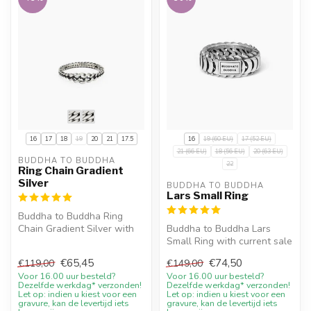
16
17
18
19
20
21
17.5
16
19 (60 EU)
17 (52 EU)
21 (66 EU)
18 (56 EU)
20 (63 EU)
BUDDHA TO BUDDHA
22
Ring Chain Gradient
Silver
BUDDHA TO BUDDHA
Lars Small Ring
Buddha to Buddha Ring
Chain Gradient Silver with
Buddha to Buddha Lars
current sale price, 10%
Small Ring with current sale
welcome...
price, 10% welcome
€65,45
€74,50
€119,00
€149,00
discount a...
Voor 16.00 uur besteld?
Voor 16.00 uur besteld?
Dezelfde werkdag* verzonden!
Dezelfde werkdag* verzonden!
Let op: indien u kiest voor een
Let op: indien u kiest voor een
gravure, kan de levertijd iets
gravure, kan de levertijd iets