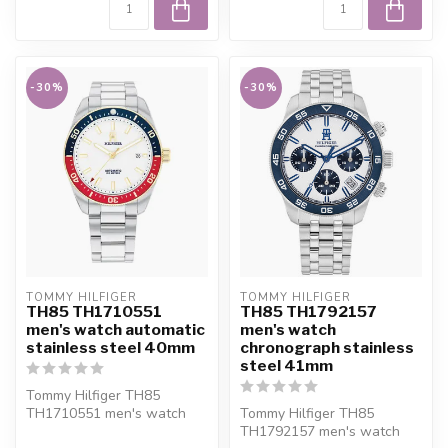
-30%
-30%
TOMMY HILFIGER
TOMMY HILFIGER
TH85 TH1710551
TH85 TH1792157
men's watch automatic
men's watch
stainless steel 40mm
chronograph stainless
steel 41mm
Tommy Hilfiger TH85
TH1710551 men's watch
Tommy Hilfiger TH85
automatic stainless steel
TH1792157 men's watch