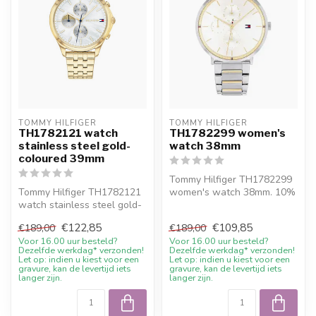
TOMMY HILFIGER
TOMMY HILFIGER
TH1782121 watch
TH1782299 women's
stainless steel gold-
watch 38mm
coloured 39mm
Tommy Hilfiger TH1782299
Tommy Hilfiger TH1782121
women's watch 38mm. 10%
watch stainless steel gold-
welcome discount at
coloured 39mm. 10%
Juwelier De...
€122,85
€109,85
€189,00
€189,00
welcome d...
Voor 16.00 uur besteld?
Voor 16.00 uur besteld?
Dezelfde werkdag* verzonden!
Dezelfde werkdag* verzonden!
Let op: indien u kiest voor een
Let op: indien u kiest voor een
gravure, kan de levertijd iets
gravure, kan de levertijd iets
langer zijn.
langer zijn.