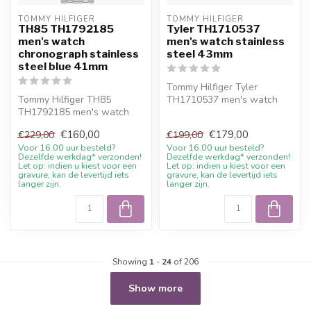
TOMMY HILFIGER
TOMMY HILFIGER
TH85 TH1792185
Tyler TH1710537
men's watch
men's watch stainless
chronograph stainless
steel 43mm
steel blue 41mm
Tommy Hilfiger Tyler
Tommy Hilfiger TH85
TH1710537 men's watch
TH1792185 men's watch
stainless steel 43mm. 10%
chronograph stainless steel
welcome dis...
€160,00
€179,00
€229,00
€199,00
blue 41mm....
Voor 16.00 uur besteld?
Voor 16.00 uur besteld?
Dezelfde werkdag* verzonden!
Dezelfde werkdag* verzonden!
Let op: indien u kiest voor een
Let op: indien u kiest voor een
gravure, kan de levertijd iets
gravure, kan de levertijd iets
langer zijn.
langer zijn.
Showing
1
-
24
of 206
Show more