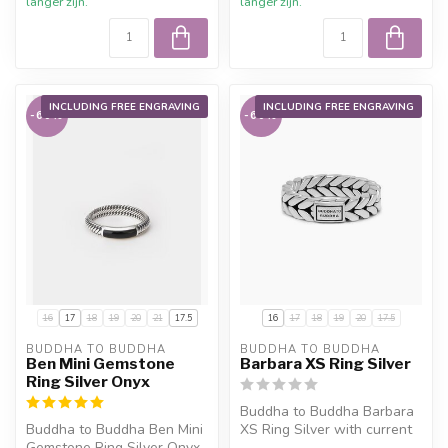
langer zijn.
langer zijn.
INCLUDING FREE ENGRAVING
INCLUDING FREE ENGRAVING
-60%
-60%
16
17
18
19
20
21
17.5
16
17
18
19
20
17.5
BUDDHA TO BUDDHA
BUDDHA TO BUDDHA
Ben Mini Gemstone
Barbara XS Ring Silver
Ring Silver Onyx
Buddha to Buddha Barbara
Buddha to Buddha Ben Mini
XS Ring Silver with current
Gemstone Ring Silver Onyx
sale price, 10% welcome