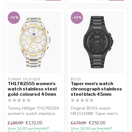
-30%
-48%
TOMMY HILFIGER
BOSS
TH1782555 women's
Taper men's watch
watch stainless steel
chronograph stainless
gold-coloured 40mm
steel black 45mm
Tommy Hilfiger TH1782555
Original BOSS watch
women's watch stainless
HB1514088: Taper men's
steel gold-coloured 40mm.
watch chronograph
€132,00
€250,00
€189,00
€479,00
10% w...
stainless steel bla...
Voor 16.00 uur besteld?
Voor 16.00 uur besteld?