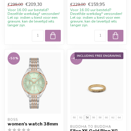
40mm. 10% we...
chronograph stainless steel
€209,30
€159,95
€299,00
€229,00
41mm. 10% ...
Voor 16.00 uur besteld?
Voor 16.00 uur besteld?
Dezelfde werkdag* verzonden!
Dezelfde werkdag* verzonden!
Let op: indien u kiest voor een
Let op: indien u kiest voor een
gravure, kan de levertijd iets
gravure, kan de levertijd iets
langer zijn.
langer zijn.
INCLUDING FREE ENGRAVING
-50%
-45%
50
52
54
56
58
60
62
64
BOSS
women's watch 38mm
BUDDHA TO BUDDHA
Ellen XS Gold Ring YG