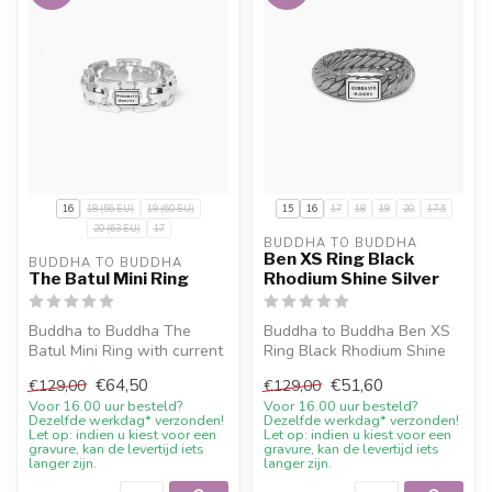
16
18 (56 EU)
19 (60 EU)
15
16
17
18
19
20
17.5
20 (63 EU)
17
BUDDHA TO BUDDHA
Ben XS Ring Black
BUDDHA TO BUDDHA
The Batul Mini Ring
Rhodium Shine Silver
Buddha to Buddha The
Buddha to Buddha Ben XS
Batul Mini Ring with current
Ring Black Rhodium Shine
sale price, 10% welcome
Silver with current sale
€64,50
€51,60
€129,00
€129,00
discou...
price,...
Voor 16.00 uur besteld?
Voor 16.00 uur besteld?
Dezelfde werkdag* verzonden!
Dezelfde werkdag* verzonden!
Let op: indien u kiest voor een
Let op: indien u kiest voor een
gravure, kan de levertijd iets
gravure, kan de levertijd iets
langer zijn.
langer zijn.