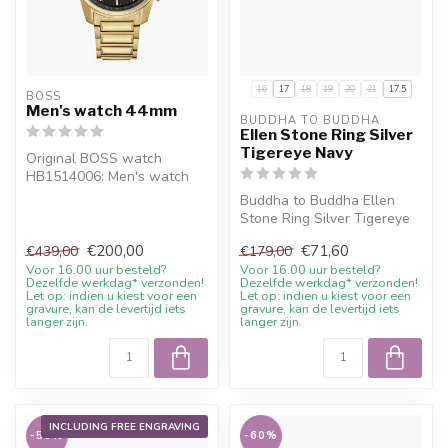
16
17
18
19
20
21
17.5
BOSS
Men's watch 44mm
BUDDHA TO BUDDHA
Ellen Stone Ring Silver
Tigereye Navy
Original BOSS watch
HB1514006: Men's watch
44mm. Order online or get
Buddha to Buddha Ellen
personal ad...
Stone Ring Silver Tigereye
Navy with current sale
€200,00
€71,60
€439,00
€179,00
price, ...
Voor 16.00 uur besteld?
Voor 16.00 uur besteld?
Dezelfde werkdag* verzonden!
Dezelfde werkdag* verzonden!
Let op: indien u kiest voor een
Let op: indien u kiest voor een
gravure, kan de levertijd iets
gravure, kan de levertijd iets
langer zijn.
langer zijn.
INCLUDING FREE ENGRAVING
-50%
-60%