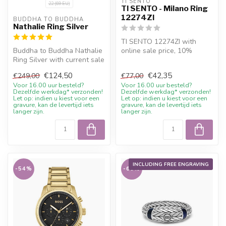
TI SENTO
22 (69 EU)
TI SENTO - Milano Ring
12274ZI
BUDDHA TO BUDDHA
Nathalie Ring Silver
TI SENTO 12274ZI with
Buddha to Buddha Nathalie
online sale price, 10%
Ring Silver with current sale
welcome discount and
price, 10% welcome disco...
advice
€124,50
€42,35
€249,00
€77,00
Voor 16.00 uur besteld?
Voor 16.00 uur besteld?
Dezelfde werkdag* verzonden!
Dezelfde werkdag* verzonden!
Let op: indien u kiest voor een
Let op: indien u kiest voor een
gravure, kan de levertijd iets
gravure, kan de levertijd iets
langer zijn.
langer zijn.
INCLUDING FREE ENGRAVING
-54%
-60%