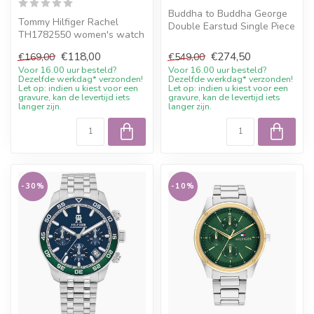
Buddha to Buddha George
Tommy Hilfiger Rachel
Double Earstud Single Piece
TH1782550 women's watch
with current sale price,
stainless steel gold-
10%...
€118,00
€274,50
€169,00
€549,00
coloured 34mm...
Voor 16.00 uur besteld?
Voor 16.00 uur besteld?
Dezelfde werkdag* verzonden!
Dezelfde werkdag* verzonden!
Let op: indien u kiest voor een
Let op: indien u kiest voor een
gravure, kan de levertijd iets
gravure, kan de levertijd iets
langer zijn.
langer zijn.
-30%
-10%