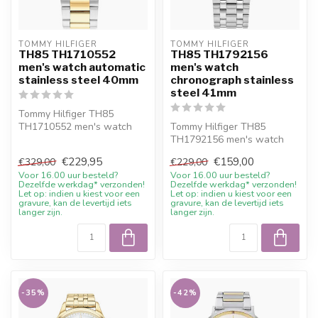
TOMMY HILFIGER
TOMMY HILFIGER
TH85 TH1710552
TH85 TH1792156
men's watch automatic
men's watch
stainless steel 40mm
chronograph stainless
steel 41mm
Tommy Hilfiger TH85
TH1710552 men's watch
Tommy Hilfiger TH85
automatic stainless steel
TH1792156 men's watch
40mm. 10% we...
chronograph stainless steel
€229,95
€159,00
€329,00
€229,00
41mm. 10% ...
Voor 16.00 uur besteld?
Voor 16.00 uur besteld?
Dezelfde werkdag* verzonden!
Dezelfde werkdag* verzonden!
Let op: indien u kiest voor een
Let op: indien u kiest voor een
gravure, kan de levertijd iets
gravure, kan de levertijd iets
langer zijn.
langer zijn.
-35%
-42%