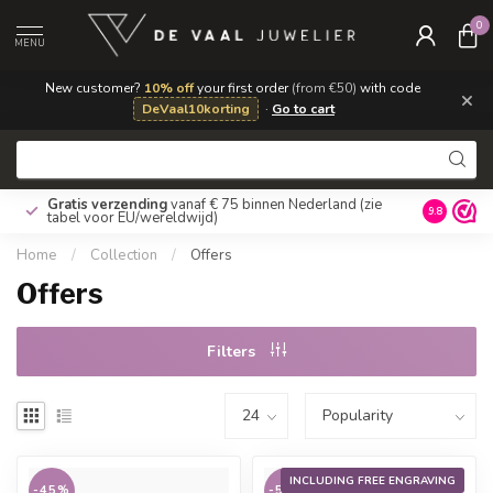
0
MENU
New customer?
10% off
your first order
(from €50)
with code
×
DeVaal10korting
·
Go to cart
Gratis verzending
vanaf € 75 binnen Nederland
(zie
9.8
tabel voor EU/wereldwijd)
Home
/
Collection
/
Offers
Offers
Filters
INCLUDING FREE ENGRAVING
-45%
-50%