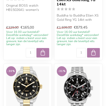
14kt
Original BOSS watch
HB1502641: women's
watch 38mm. Order online
Buddha to Buddha Ellen XS
or get personal ...
Gold Ring YG 14kt with
current sale price, 10%
€165,00
€879,45
€329,00
€1.599,00
welcome...
Voor 16.00 uur besteld?
Voor 16.00 uur besteld?
Dezelfde werkdag* verzonden!
Dezelfde werkdag* verzonden!
Let op: indien u kiest voor een
Let op: indien u kiest voor een
gravure, kan de levertijd iets
gravure, kan de levertijd iets
langer zijn.
langer zijn.
-30%
-31%