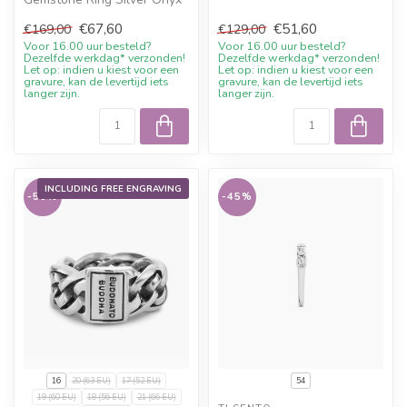
with current sale price,
dis...
€67,60
€51,60
€169,00
€129,00
10%...
Voor 16.00 uur besteld?
Voor 16.00 uur besteld?
Dezelfde werkdag* verzonden!
Dezelfde werkdag* verzonden!
Let op: indien u kiest voor een
Let op: indien u kiest voor een
gravure, kan de levertijd iets
gravure, kan de levertijd iets
langer zijn.
langer zijn.
INCLUDING FREE ENGRAVING
-50%
-45%
16
20 (63 EU)
17 (52 EU)
54
19 (60 EU)
18 (56 EU)
21 (66 EU)