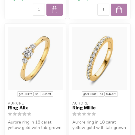
geel 18krt
55
0,37 crt.
geel 18krt
53
0,44 crt.
AURORE
AURORE
Ring Alix
Ring Millie
Aurore ring in 18 carat
Aurore ring in 18 carat
yellow gold with lab-grown
yellow gold with lab-grown
diamond (0,37 crt.).
diamond (0,44 crt.).