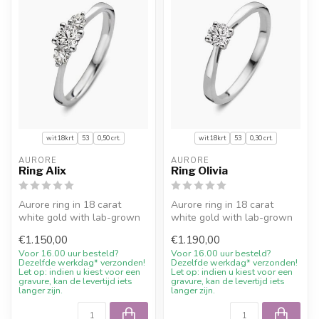
wit 18krt
53
0,50 crt.
wit 18krt
53
0,30 crt.
AURORE
AURORE
Ring Alix
Ring Olivia
Aurore ring in 18 carat
Aurore ring in 18 carat
white gold with lab-grown
white gold with lab-grown
diamond (0,50 crt.). Expertly
diamond (0,30 crt.). Expertly
€1.150,00
€1.190,00
...
...
Voor 16.00 uur besteld?
Voor 16.00 uur besteld?
Dezelfde werkdag* verzonden!
Dezelfde werkdag* verzonden!
Let op: indien u kiest voor een
Let op: indien u kiest voor een
gravure, kan de levertijd iets
gravure, kan de levertijd iets
langer zijn.
langer zijn.