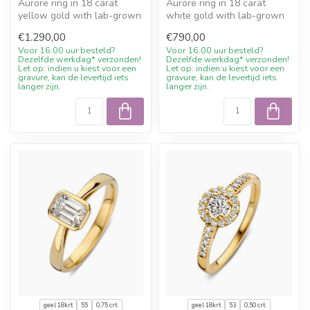
Aurore ring in 18 carat
Aurore ring in 18 carat
yellow gold with lab-grown
white gold with lab-grown
diamond (0,50 crt.).
diamond (0,20 crt.). Expertly
€1.290,00
€790,00
Expertly...
...
Voor 16.00 uur besteld?
Voor 16.00 uur besteld?
Dezelfde werkdag* verzonden!
Dezelfde werkdag* verzonden!
Let op: indien u kiest voor een
Let op: indien u kiest voor een
gravure, kan de levertijd iets
gravure, kan de levertijd iets
langer zijn.
langer zijn.
geel 18krt
55
0,75 crt.
geel 18krt
53
0,50 crt.