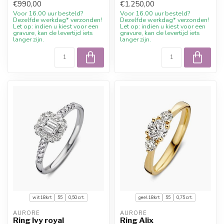
€990,00
€1.250,00
Expertly...
Expertly...
Voor 16.00 uur besteld?
Voor 16.00 uur besteld?
Dezelfde werkdag* verzonden!
Dezelfde werkdag* verzonden!
Let op: indien u kiest voor een
Let op: indien u kiest voor een
gravure, kan de levertijd iets
gravure, kan de levertijd iets
langer zijn.
langer zijn.
wit 18krt
55
0,50 crt.
geel 18krt
55
0,75 crt.
AURORE
AURORE
Ring Ivy royal
Ring Alix