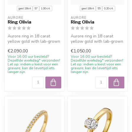
geel 18krt
57
1,00 crt.
geel 18krt
55
0,20 crt.
AURORE
AURORE
Ring Olivia
Ring Olivia
Aurore ring in 18 carat
Aurore ring in 18 carat
yellow gold with lab-grown
yellow gold with lab-grown
diamond (1,00 crt.).
diamond (0,20 crt.).
€2.090,00
€1.050,00
Expertly...
Expertly...
Voor 16.00 uur besteld?
Voor 16.00 uur besteld?
Dezelfde werkdag* verzonden!
Dezelfde werkdag* verzonden!
Let op: indien u kiest voor een
Let op: indien u kiest voor een
gravure, kan de levertijd iets
gravure, kan de levertijd iets
langer zijn.
langer zijn.