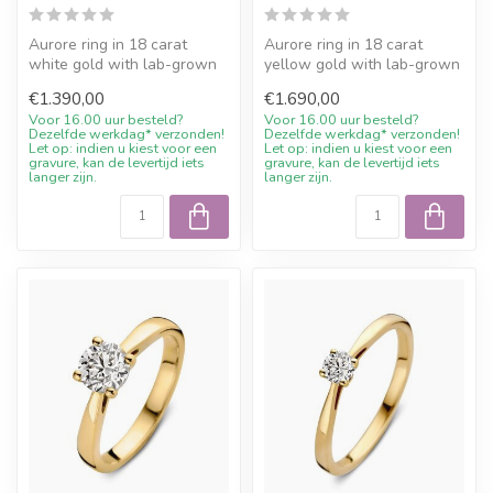
Aurore ring in 18 carat
Aurore ring in 18 carat
white gold with lab-grown
yellow gold with lab-grown
diamond (0,50 crt.). Expertly
diamond (0,75 crt.).
€1.390,00
€1.690,00
...
Expertly...
Voor 16.00 uur besteld?
Voor 16.00 uur besteld?
Dezelfde werkdag* verzonden!
Dezelfde werkdag* verzonden!
Let op: indien u kiest voor een
Let op: indien u kiest voor een
gravure, kan de levertijd iets
gravure, kan de levertijd iets
langer zijn.
langer zijn.