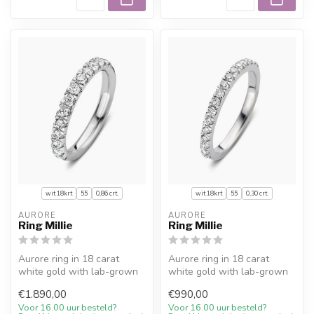
wit 18krt
55
0,86 crt.
wit 18krt
55
0,30 crt.
AURORE
AURORE
Ring Millie
Ring Millie
Aurore ring in 18 carat
Aurore ring in 18 carat
white gold with lab-grown
white gold with lab-grown
diamond (0,86 crt.). Expertly
diamond (0,30 crt.). Expertly
€1.890,00
€990,00
...
...
Voor 16.00 uur besteld?
Voor 16.00 uur besteld?