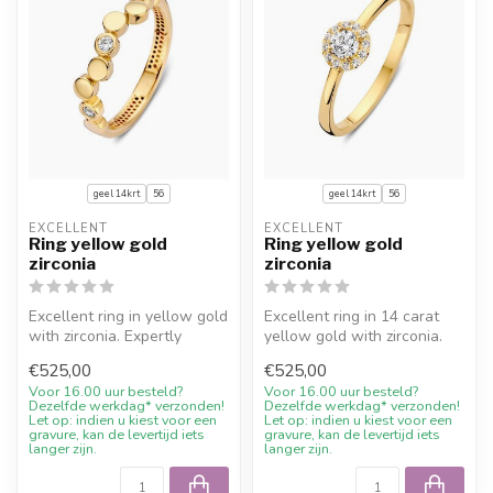
geel 14krt
56
geel 14krt
56
EXCELLENT
EXCELLENT
Ring yellow gold
Ring yellow gold
zirconia
zirconia
Excellent ring in yellow gold
Excellent ring in 14 carat
with zirconia. Expertly
yellow gold with zirconia.
crafted for Juwelier De Va...
Expertly crafted for Juwel...
€525,00
€525,00
Voor 16.00 uur besteld?
Voor 16.00 uur besteld?
Dezelfde werkdag* verzonden!
Dezelfde werkdag* verzonden!
Let op: indien u kiest voor een
Let op: indien u kiest voor een
gravure, kan de levertijd iets
gravure, kan de levertijd iets
langer zijn.
langer zijn.