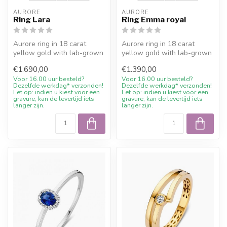
AURORE
AURORE
Ring Lara
Ring Emma royal
Aurore ring in 18 carat
Aurore ring in 18 carat
yellow gold with lab-grown
yellow gold with lab-grown
diamond (0,75 crt.).
diamond (0,50 crt.).
€1.690,00
€1.390,00
Expertly...
Expertly...
Voor 16.00 uur besteld?
Voor 16.00 uur besteld?
Dezelfde werkdag* verzonden!
Dezelfde werkdag* verzonden!
Let op: indien u kiest voor een
Let op: indien u kiest voor een
gravure, kan de levertijd iets
gravure, kan de levertijd iets
langer zijn.
langer zijn.