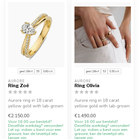
geel 18krt
55
0,60 crt.
geel 18krt
53
0,50 crt.
AURORE
AURORE
Ring Zoë
Ring Olivia
Aurore ring in 18 carat
Aurore ring in 18 carat
yellow gold with lab-grown
yellow gold with lab-grown
diamond (0,60 crt.).
diamond (0,50 crt.).
€2.150,00
€1.490,00
Expertly...
Expertly...
Voor 16.00 uur besteld?
Voor 16.00 uur besteld?
Dezelfde werkdag* verzonden!
Dezelfde werkdag* verzonden!
Let op: indien u kiest voor een
Let op: indien u kiest voor een
gravure, kan de levertijd iets
gravure, kan de levertijd iets
langer zijn.
langer zijn.