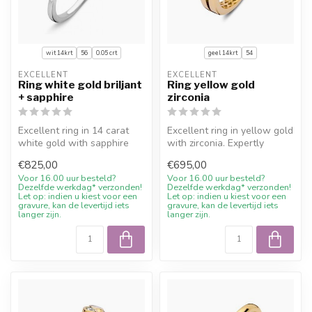
wit 14krt
56
0.05 crt
geel 14krt
54
EXCELLENT
EXCELLENT
Ring white gold briljant
Ring yellow gold
+ sapphire
zirconia
Excellent ring in 14 carat
Excellent ring in yellow gold
white gold with sapphire
with zirconia. Expertly
(0.05 crt). Expertly crafted...
crafted for Juwelier De Va...
€825,00
€695,00
Voor 16.00 uur besteld?
Voor 16.00 uur besteld?
Dezelfde werkdag* verzonden!
Dezelfde werkdag* verzonden!
Let op: indien u kiest voor een
Let op: indien u kiest voor een
gravure, kan de levertijd iets
gravure, kan de levertijd iets
langer zijn.
langer zijn.