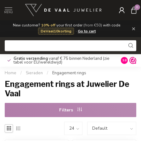
0
MENU
New customer?
10% off
your first order
(from €50)
with code
×
DeVaal10korting
·
Go to cart
Gratis verzending
vanaf € 75 binnen Nederland
(zie
9.8
tabel voor EU/wereldwijd)
Home
/
Sieraden
/
Engagement rings
Engagement rings at Juwelier De
Vaal
Filters