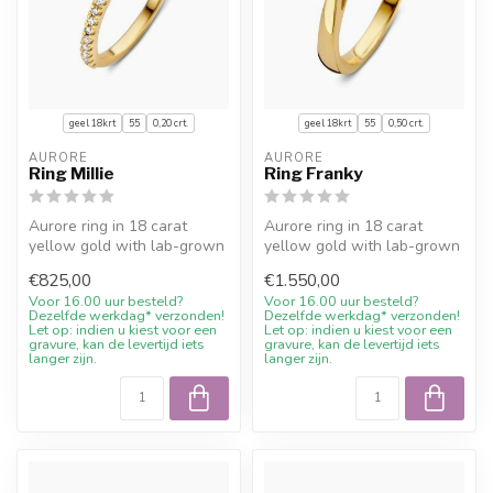
geel 18krt
55
0,20 crt.
geel 18krt
55
0,50 crt.
AURORE
AURORE
Ring Millie
Ring Franky
Aurore ring in 18 carat
Aurore ring in 18 carat
yellow gold with lab-grown
yellow gold with lab-grown
diamond (0,20 crt.).
diamond (0,50 crt.).
€825,00
€1.550,00
Expertly...
Expertly...
Voor 16.00 uur besteld?
Voor 16.00 uur besteld?
Dezelfde werkdag* verzonden!
Dezelfde werkdag* verzonden!
Let op: indien u kiest voor een
Let op: indien u kiest voor een
gravure, kan de levertijd iets
gravure, kan de levertijd iets
langer zijn.
langer zijn.