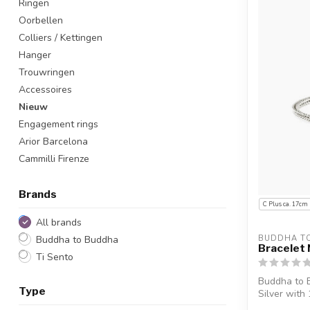
Ringen
Oorbellen
Colliers / Kettingen
Hanger
Trouwringen
Accessoires
Nieuw
Engagement rings
Arior Barcelona
Cammilli Firenze
Brands
C Plus ca. 17cm
All brands
Buddha to Buddha
BUDDHA T
Bracelet N
Ti Sento
Buddha to B
Type
Silver with
engraving...