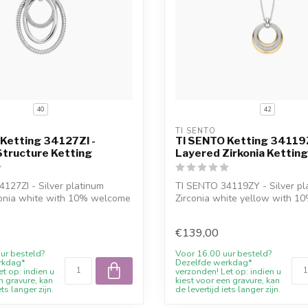
40
42
TI SENTO
Ketting 34127ZI -
TI SENTO Ketting 34119
Structure Ketting
Layered Zirkonia Ketting
127ZI - Silver platinum
TI SENTO 34119ZY - Silver pl
conia white with 10% welcome
Zirconia white yellow with 
discoun...
€139,00
ur besteld?
Voor 16.00 uur besteld?
rkdag*
Dezelfde werkdag*
t op: indien u
verzonden! Let op: indien u
n gravure, kan
kiest voor een gravure, kan
ets langer zijn.
de levertijd iets langer zijn.