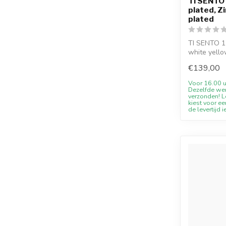
TI SENTO 
plated, Z
plated
TI SENTO 17
white yell
discount...
€139,00
Voor 16.00 u
Dezelfde we
verzonden! Le
kiest voor ee
de levertijd i