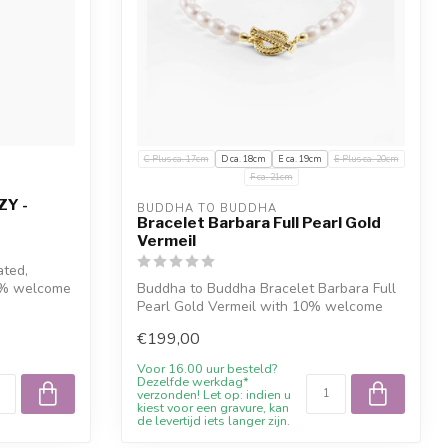
C Plus ca. 17cm
D ca. 18cm
E ca. 19cm
E Plus ca. 20cm
F ca. 21cm
ZY -
BUDDHA TO BUDDHA
Bracelet Barbara Full Pearl Gold
Vermeil
ated,
10% welcome
Buddha to Buddha Bracelet Barbara Full
Pearl Gold Vermeil with 10% welcome
disco...
€199,00
Voor 16.00 uur besteld?
Dezelfde werkdag*
verzonden! Let op: indien u
kiest voor een gravure, kan
de levertijd iets langer zijn.