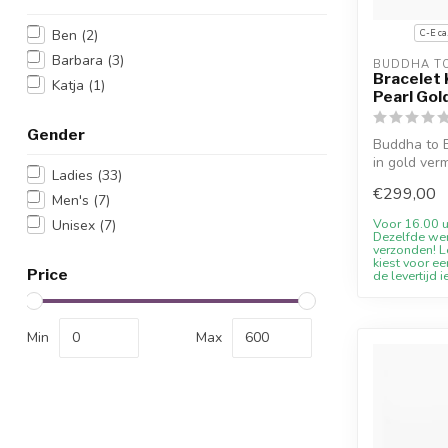
Ben
(2)
C-E ca
Barbara
(3)
BUDDHA T
Bracelet 
Katja
(1)
Pearl Gol
Gender
Buddha to B
in gold verm
Ladies
(33)
Han...
€299,00
Men's
(7)
Voor 16.00 u
Unisex
(7)
Dezelfde we
verzonden! Le
kiest voor ee
Price
de levertijd i
Min
Max