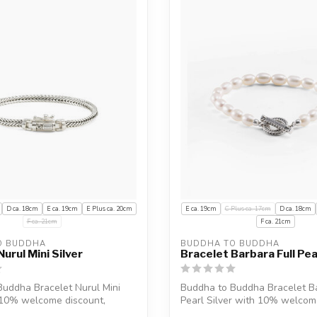
D ca. 18cm
E ca. 19cm
E Plus ca. 20cm
E ca. 19cm
C Plus ca. 17cm
D ca. 18cm
F ca. 21cm
F ca. 21cm
O BUDDHA
BUDDHA TO BUDDHA
urul Mini Silver
Bracelet Barbara Full Pear
uddha Bracelet Nurul Mini
Buddha to Buddha Bracelet Ba
 10% welcome discount,
Pearl Silver with 10% welcom
e...