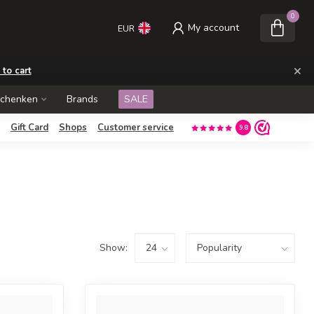
0
My account
EUR
×
 to cart
schenken
Brands
SALE
Gift Card
Shops
Customer service
9.8
Show: