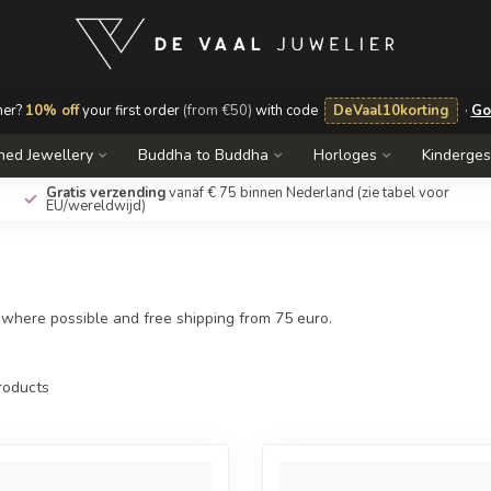
mer?
10% off
your first order
(from €50)
with code
DeVaal10korting
·
Go
ed Jewellery
Buddha to Buddha
Horloges
Kinderge
Gratis verzending
vanaf € 75 binnen Nederland
(zie tabel voor
EU/wereldwijd)
 where possible and free shipping from 75 euro.
oducts