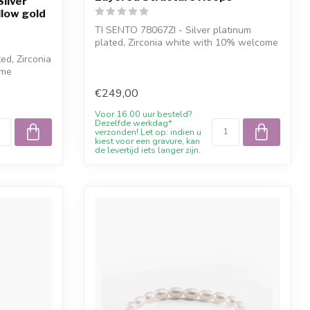
ilver
llow gold
TI SENTO 78067ZI - Silver platinum
plated, Zirconia white with 10% welcome
disco...
ed, Zirconia
ome
€249,00
Voor 16.00 uur besteld?
Dezelfde werkdag*
verzonden! Let op: indien u
kiest voor een gravure, kan
de levertijd iets langer zijn.