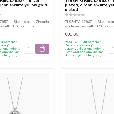
Ring 1795ZY - Silver
TI SENTO Ring 1796ZY - S
irconia white yellow gold
plated, Zirconia white ye
plated
95ZY - Silver plated, Zirconia
TI SENTO 1796ZY - Silver plat
ow with 10% welcome
white yellow with 10% welc
discount...
€89,00
ur besteld?
Voor 16.00 uur besteld?
rkdag*
Dezelfde werkdag*
t op: indien u
verzonden! Let op: indien u
n gravure, kan
kiest voor een gravure, kan
ets langer zijn.
de levertijd iets langer zijn.