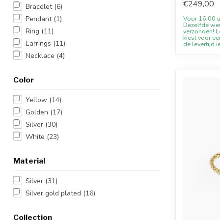
€249,00
Bracelet
(6)
Pendant
(1)
Voor 16.00 u
Dezelfde we
Ring
(11)
verzonden! Le
kiest voor ee
Earrings
(11)
de levertijd i
Necklace
(4)
Color
Yellow
(14)
Golden
(17)
Silver
(30)
White
(23)
Material
Silver
(31)
Silver gold plated
(16)
Collection