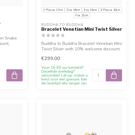
C Plus ca. 17cm
D ca. 18cm
E ca. 19cm
E Plus ca. 20cm
F ca. 21cm
r
BUDDHA TO BUDDHA
Bracelet Venetian Mini Twist Silver
en Snake
ount,
Buddha to Buddha Bracelet Venetian Mini
Twist Silver with 10% welcome discount,
...
€299,00
Voor 16.00 uur besteld?
Dezelfde werkdag*
verzonden! Let op: indien u
kiest voor een gravure, kan
de levertijd iets langer zijn.