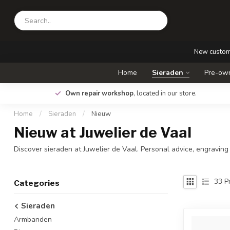
New custo
Home
Sieraden
Pre-own
.
Own repair workshop
, located in our store.
Home
/
Sieraden
/
Nieuw
Nieuw at Juwelier de Vaal
Discover sieraden at Juwelier de Vaal. Personal advice, engraving
33
Pr
Categories
Sieraden
Armbanden