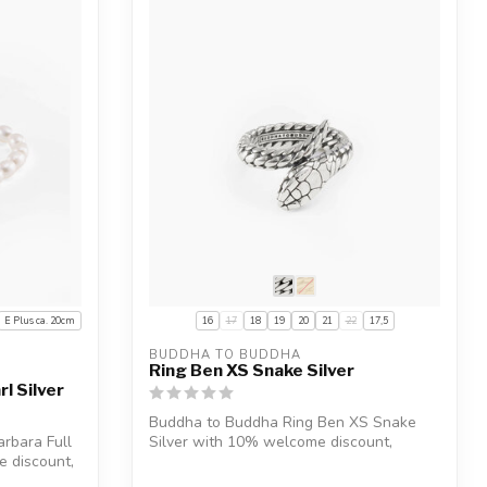
E Plus ca. 20cm
16
17
18
19
20
21
22
17,5
BUDDHA TO BUDDHA
Ring Ben XS Snake Silver
l Silver
Buddha to Buddha Ring Ben XS Snake
rbara Full
Silver with 10% welcome discount,
e discount,
engraving w...