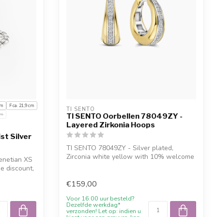
cm
F ca. 21,9 cm
TI SENTO
cm
TI SENTO Oorbellen 78049ZY -
Layered Zirkonia Hoops
st Silver
TI SENTO 78049ZY - Silver plated,
Zirconia white yellow with 10% welcome
enetian XS
discoun...
e discount,
€159,00
Voor 16.00 uur besteld?
Dezelfde werkdag*
verzonden! Let op: indien u