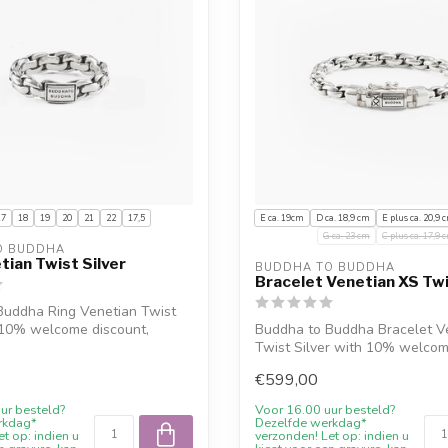
17
18
19
20
21
22
17,5
E ca. 19cm
D ca. 18,9 cm
E plus ca. 20,9 
G ca. 23 cm
C plus ca. 17,9 
O BUDDHA
tian Twist Silver
BUDDHA TO BUDDHA
Bracelet Venetian XS Twi
Buddha Ring Venetian Twist
 10% welcome discount,
Buddha to Buddha Bracelet V
Twist Silver with 10% welcom
en...
€599,00
ur besteld?
Voor 16.00 uur besteld?
rkdag*
Dezelfde werkdag*
t op: indien u
verzonden! Let op: indien u