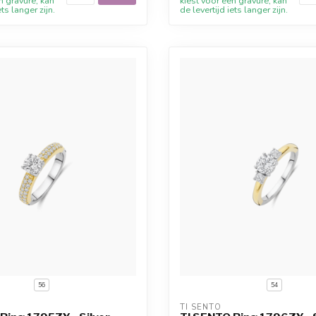
n gravure, kan
kiest voor een gravure, kan
ets langer zijn.
de levertijd iets langer zijn.
56
54
TI SENTO