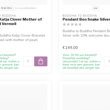
. 16 tot 19cm
E+-G ca. 20 tot 23cm
one
O BUDDHA
BUDDHA TO BUDDHA
Katja Clover Mother of
Pendant Ben Snake Silve
d Vermeil
Buddha to Buddha Pendant B
uddha Katja Clover Bracelet
Silver with 10% welcome disc
eil with mother of pearl.
engraving w...
€149,00
ur besteld?
Voor 16.00 uur besteld?
rkdag*
Dezelfde werkdag*
t op: indien u
verzonden! Let op: indien u
n gravure, kan
kiest voor een gravure, kan
ets langer zijn.
de levertijd iets langer zijn.