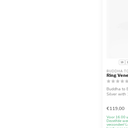
16
BUDDHA T
Ring Vene
Buddha to 
Silver with
engraving...
€119,00
Voor 16.00 u
Dezelfde we
verzonden! Le