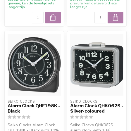
gravure, kan de levertijd iets
gravure, kan de levertijd iets
langer zijn.
langer zijn.
SEIKO CLOCKS
SEIKO CLOCKS
Alarm Clock QHE198K -
Alarm Clock QHK062S -
Black
Silver-coloured
Seiko Clocks Alarm Clock
Seiko Clocks QHK062S
QHE198K - Black with 10%
alarm clock with 10%