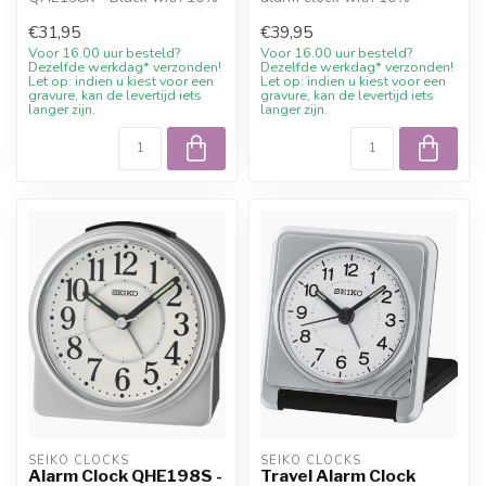
welcome discount at
welcome discount and
€31,95
€39,95
Juwelier D...
advice at Juwelie...
Voor 16.00 uur besteld?
Voor 16.00 uur besteld?
Dezelfde werkdag* verzonden!
Dezelfde werkdag* verzonden!
Let op: indien u kiest voor een
Let op: indien u kiest voor een
gravure, kan de levertijd iets
gravure, kan de levertijd iets
langer zijn.
langer zijn.
SEIKO CLOCKS
SEIKO CLOCKS
Alarm Clock QHE198S -
Travel Alarm Clock