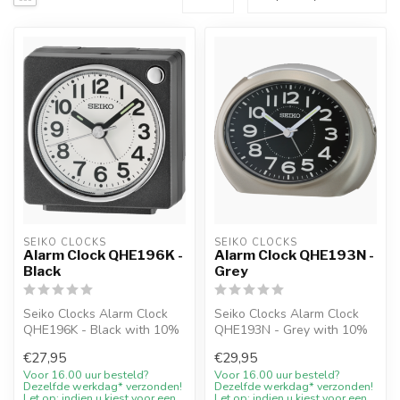
SEIKO CLOCKS
SEIKO CLOCKS
Alarm Clock QHE196K -
Alarm Clock QHE193N -
Black
Grey
Seiko Clocks Alarm Clock
Seiko Clocks Alarm Clock
QHE196K - Black with 10%
QHE193N - Grey with 10%
welcome discount at
welcome discount at
€27,95
€29,95
Juwelier D...
Juwelier De...
Voor 16.00 uur besteld?
Voor 16.00 uur besteld?
Dezelfde werkdag* verzonden!
Dezelfde werkdag* verzonden!
Let op: indien u kiest voor een
Let op: indien u kiest voor een