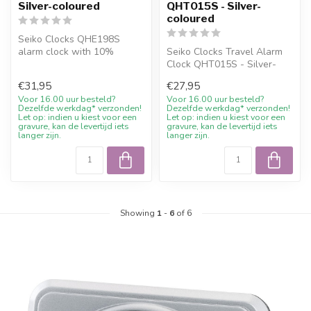
Silver-coloured
QHT015S - Silver-
coloured
Seiko Clocks QHE198S
alarm clock with 10%
Seiko Clocks Travel Alarm
welcome discount and
Clock QHT015S - Silver-
advice at Juwelie...
coloured with 10%
€31,95
€27,95
welcome disco...
Voor 16.00 uur besteld?
Voor 16.00 uur besteld?
Dezelfde werkdag* verzonden!
Dezelfde werkdag* verzonden!
Let op: indien u kiest voor een
Let op: indien u kiest voor een
gravure, kan de levertijd iets
gravure, kan de levertijd iets
langer zijn.
langer zijn.
Showing
1
-
6
of 6