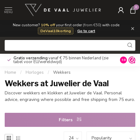
0
MENU
New customer?
10% off
your first order
(from €50)
with code
×
DeVaal10korting
·
Go to cart
Gratis verzending
vanaf € 75 binnen Nederland
(zie
9.8
tabel voor EU/wereldwijd)
Home
/
Horloges
/
Wekkers
Wekkers at Juwelier de Vaal
Discover wekkers en klokken at Juwelier de Vaal. Personal
advice, engraving where possible and free shipping from 75 euro.
Filters