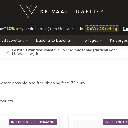
mer?
10% off
your first order
(from €50)
with code
DeVaal10korting
·
Go
ed Jewellery
Buddha to Buddha
Horloges
Kinderge
Gratis verzending
vanaf € 75 binnen Nederland
(zie tabel voor
EU/wereldwijd)
 where possible and free shipping from 75 euro.
oducts
INCLUDING FREE ENGRAVING
INCLUDING FR