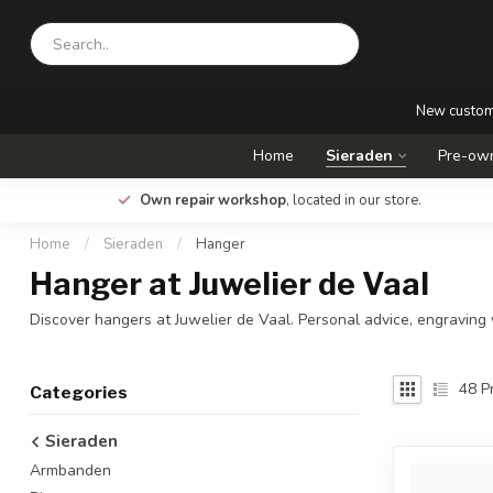
New custo
Home
Sieraden
Pre-own
.
Own repair workshop
, located in our store.
Home
/
Sieraden
/
Hanger
Hanger at Juwelier de Vaal
Discover hangers at Juwelier de Vaal. Personal advice, engraving
48
Pr
Categories
Sieraden
Armbanden