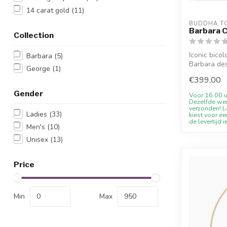
14 carat gold
(11)
BUDDHA T
Barbara 
Collection
Iconic bico
Barbara
(5)
Barbara des
George
(1)
from ...
€399,00
Gender
Voor 16.00 u
Dezelfde we
verzonden! Le
Ladies
(33)
kiest voor ee
de levertijd i
Men's
(10)
Unisex
(13)
Price
Min
Max