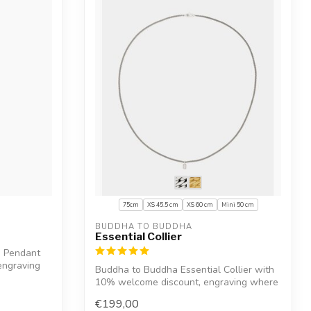
75cm
XS 45.5 cm
XS 60 cm
Mini 50 cm
BUDDHA TO BUDDHA
Essential Collier
 Pendant
engraving
Buddha to Buddha Essential Collier with
10% welcome discount, engraving where
po...
€199,00