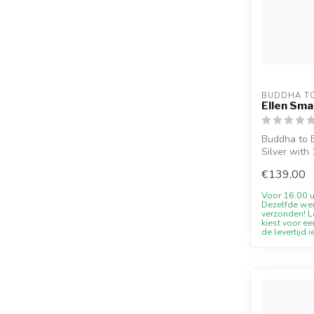
BUDDHA T
Ellen Smal
Buddha to B
Silver with
engravin...
€139,00
Voor 16.00 u
Dezelfde we
verzonden! Le
kiest voor ee
de levertijd i