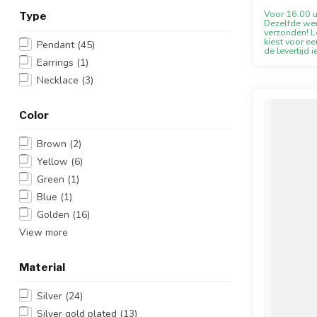
Voor 16.00 u
Type
Dezelfde we
verzonden! Le
kiest voor ee
Pendant
(45)
de levertijd i
Earrings
(1)
Necklace
(3)
Color
Brown
(2)
Yellow
(6)
Green
(1)
Blue
(1)
Golden
(16)
View more
Material
Silver
(24)
Silver gold plated
(13)