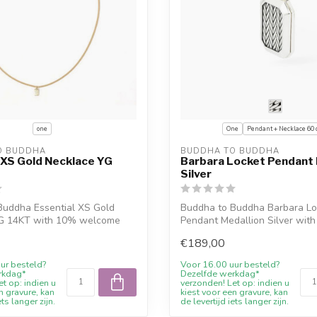
one
One
Pendant + Necklace 60
O BUDDHA
BUDDHA TO BUDDHA
 XS Gold Necklace YG
Barbara Locket Pendant 
Silver
Buddha Essential XS Gold
Buddha to Buddha Barbara Lo
G 14KT with 10% welcome
Pendant Medallion Silver wit
.
welcome discou...
€189,00
ur besteld?
Voor 16.00 uur besteld?
rkdag*
Dezelfde werkdag*
t op: indien u
verzonden! Let op: indien u
n gravure, kan
kiest voor een gravure, kan
ets langer zijn.
de levertijd iets langer zijn.