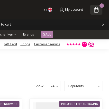
0
My account
EUR
×
 to cart
schenken
Brands
SALE
Gift Card
Shops
Customer service
9.8
Show:
EE ENGRAVING
INCLUDING FREE ENGRAVING