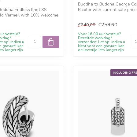
Buddha to Buddha George Co
Buddha Endless Knot XS
Bicolor with current sale pric
ld Vermeil with 10% welcome
welcom...
€259,60
€649,00
ur besteld?
Voor 16.00 uur besteld?
rkdag*
Dezelfde werkdag*
t op: indien u
verzonden! Let op: indien u
n gravure, kan
kiest voor een gravure, kan
ets langer zijn.
de levertijd iets langer zijn.
INCLUDING FR