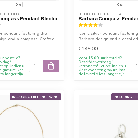
One
One
O BUDDHA
BUDDHA TO BUDDHA
Compass Pendant Bicolor
Barbara Compass Pendan
lor pendant featuring the
Iconic silver pendant featurin
ign and a compass. Crafted
Barbara design and a detaile
Craft...
€149,00
ur besteld?
Voor 16.00 uur besteld?
rkdag*
Dezelfde werkdag*
t op: indien u
verzonden! Let op: indien u
n gravure, kan
kiest voor een gravure, kan
ets langer zijn.
de levertijd iets langer zijn.
INCLUDING FREE ENGRAVING
INCLUDING FR