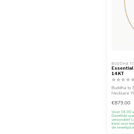
BUDDHA T
Essential
14KT
Buddha to 
Necklace Y
discount, e..
€879,00
Voor 16.00 u
Dezelfde we
verzonden! Le
kiest voor ee
de levertijd i