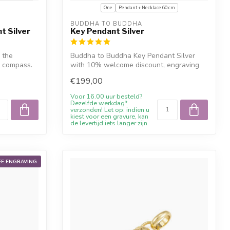
One
Pendant + Necklace 60 cm
BUDDHA TO BUDDHA
t Silver
Key Pendant Silver
g the
Buddha to Buddha Key Pendant Silver
d compass.
with 10% welcome discount, engraving
where p...
€199,00
Voor 16.00 uur besteld?
Dezelfde werkdag*
verzonden! Let op: indien u
kiest voor een gravure, kan
de levertijd iets langer zijn.
EE ENGRAVING