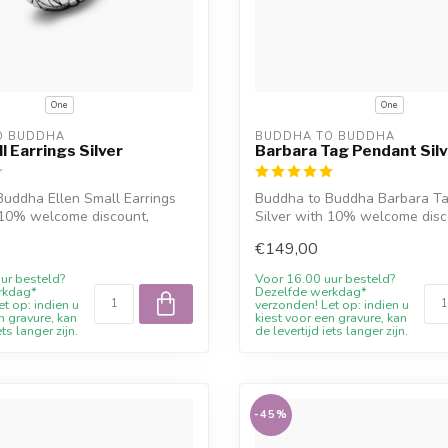
One
One
O BUDDHA
BUDDHA TO BUDDHA
l Earrings Silver
Barbara Tag Pendant Silv
uddha Ellen Small Earrings
Buddha to Buddha Barbara T
 10% welcome discount,
Silver with 10% welcome disc
engraving...
€149,00
ur besteld?
Voor 16.00 uur besteld?
rkdag*
Dezelfde werkdag*
t op: indien u
verzonden! Let op: indien u
n gravure, kan
kiest voor een gravure, kan
ets langer zijn.
de levertijd iets langer zijn.
-45%