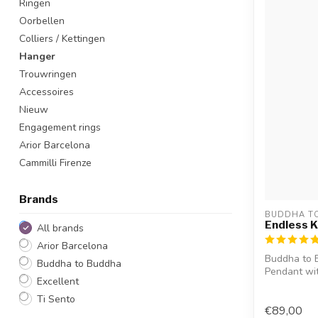
Ringen
Oorbellen
Colliers / Kettingen
Hanger
Trouwringen
Accessoires
Nieuw
Engagement rings
Arior Barcelona
Cammilli Firenze
Brands
BUDDHA T
Endless 
All brands
Arior Barcelona
Buddha to 
Buddha to Buddha
Pendant wi
Excellent
engraving w
Ti Sento
€89,00