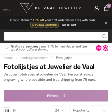
0
MENU
New customer?
10% off
your first order
(from €50)
with code
×
DeVaal10korting
·
Go to cart
Gratis verzending
vanaf € 75 binnen Nederland
(zie
9.8
tabel voor EU/wereldwijd)
Home
/
Kindergeschenken
/
Fotolijstjes
Fotolijstjes at Juwelier de Vaal
Discover fotolijstjes at Juwelier de Vaal. Personal advice,
engraving where possible and free shipping from 75 euro.
Filters