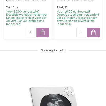
free engraving and 10%
free engraving and 10%
€49,95
€64,95
welc...
wel...
Voor 16.00 uur besteld?
Voor 16.00 uur besteld?
Dezelfde werkdag* verzonden!
Dezelfde werkdag* verzonden!
Let op: indien u kiest voor een
Let op: indien u kiest voor een
gravure, kan de levertijd iets
gravure, kan de levertijd iets
langer zijn.
langer zijn.
Showing
1
-
4
of 4