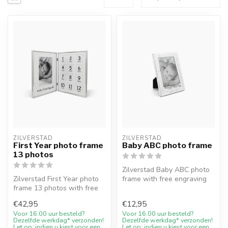
ZILVERSTAD
ZILVERSTAD
First Year photo frame
Baby ABC photo frame
13 photos
Zilverstad Baby ABC photo
Zilverstad First Year photo
frame with free engraving
frame 13 photos with free
and 10% welcome discount
engraving and 10%
at ...
€42,95
€12,95
welcome ...
Voor 16.00 uur besteld?
Voor 16.00 uur besteld?
Dezelfde werkdag* verzonden!
Dezelfde werkdag* verzonden!
Let op: indien u kiest voor een
Let op: indien u kiest voor een