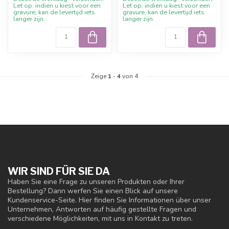
Let op: indien u kiest voor een
Let op: indien u kiest voor een
gravure, kan de levertijd iets
gravure, kan de levertijd iets
langer zijn.
langer zijn.
Zeige
1
-
4
von 4
WIR SIND FÜR SIE DA
Haben Sie eine Frage zu unseren Produkten oder Ihrer
Bestellung? Dann werfen Sie einen Blick auf unsere
Kundenservice-Seite. Hier finden Sie Informationen über unser
Unternehmen, Antworten auf häufig gestellte Fragen und
verschiedene Möglichkeiten, mit uns in Kontakt zu treten.