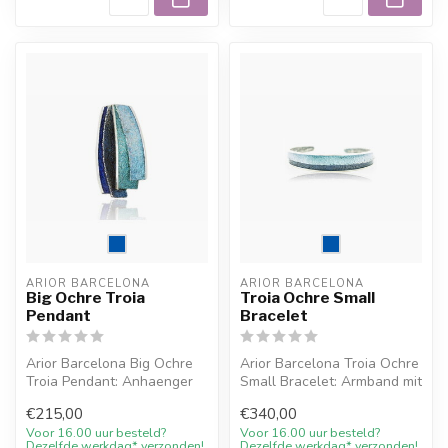
ARIOR BARCELONA
ARIOR BARCELONA
Big Ochre Troia
Troia Ochre Small
Pendant
Bracelet
Arior Barcelona Big Ochre
Arior Barcelona Troia Ochre
Troia Pendant: Anhaenger
Small Bracelet: Armband mit
mit farbigem Design. Online
farbigem Design. Online ...
€215,00
€340,00
m...
Voor 16.00 uur besteld?
Voor 16.00 uur besteld?
Dezelfde werkdag* verzonden!
Dezelfde werkdag* verzonden!