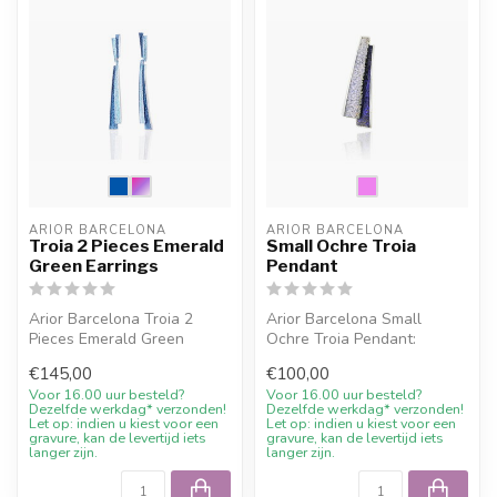
ARIOR BARCELONA
ARIOR BARCELONA
Troia 2 Pieces Emerald
Small Ochre Troia
Green Earrings
Pendant
Arior Barcelona Troia 2
Arior Barcelona Small
Pieces Emerald Green
Ochre Troia Pendant:
Earrings: Ohrringe mit
Anhaenger mit farbigem
€145,00
€100,00
farbigem Des...
Design. Online...
Voor 16.00 uur besteld?
Voor 16.00 uur besteld?
Dezelfde werkdag* verzonden!
Dezelfde werkdag* verzonden!
Let op: indien u kiest voor een
Let op: indien u kiest voor een
gravure, kan de levertijd iets
gravure, kan de levertijd iets
langer zijn.
langer zijn.