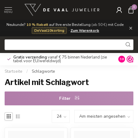
0
MENU
Neukunde?
10 % Rabatt
auf Ihre erste Bestellung
(ab 50 €)
mit Code
×
DeVaal10korting
·
Zum Warenkorb
Gratis verzending
vanaf € 75 binnen Nederland
(zie
9.8
tabel voor EU/wereldwijd)
Startseite
/
Schlagworte
Artikel mit Schlagwort
Filter