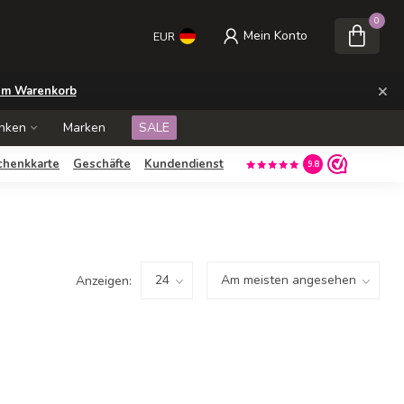
0
Mein Konto
EUR
×
m Warenkorb
nken
Marken
SALE
chenkkarte
Geschäfte
Kundendienst
9.8
Anzeigen: