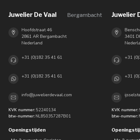
Juwelier De Vaal
Juwelier 
Bergambacht
Hoofdstraat 46
Bensch
2861 AR Bergambacht
3401 DH
Nederland
Nederl
+31 (0)182 35 41 61
+31 (0)
+31 (0)182 35 41 61
+31 (0)
info@juwelierdevaal.com
ijssels
KVK nummer:
52240134
KVK nummer:
btw-nummer:
NL850357287B01
btw-nummer:
Openingstijden
Openingsti