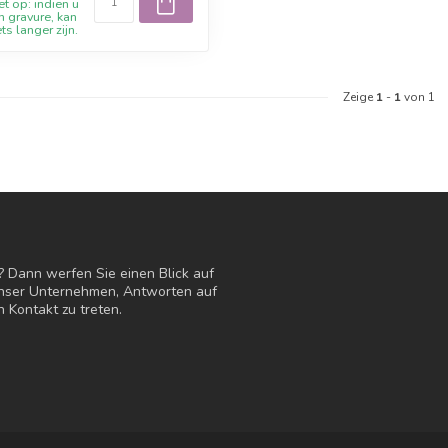
t op: indien u
n gravure, kan
ets langer zijn.
Zeige
1
-
1
von 1
? Dann werfen Sie einen Blick auf
 unser Unternehmen, Antworten auf
n Kontakt zu treten.