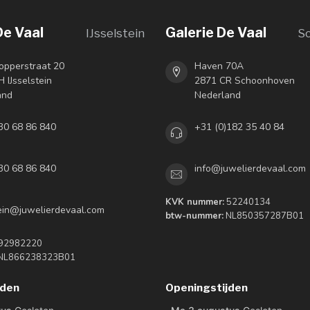
De Vaal
Galerie De Vaal
IJsselstein
S
opperstraat 20
Haven 70A
 IJsselstein
2871 CR Schoonhoven
and
Nederland
30 68 86 840
+31 (0)182 35 40 84
30 68 86 840
info@juwelierdevaal.com
KVK nummer:
52240134
tein@juwelierdevaal.com
btw-nummer:
NL850357287B01
92982220
NL866238323B01
jden
Openingstijden