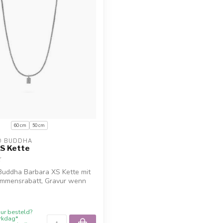
60 cm
50 cm
O BUDDHA
XS Kette
Buddha Barbara XS Kette mit
mmensrabatt, Gravur wenn
ur besteld?
rkdag*