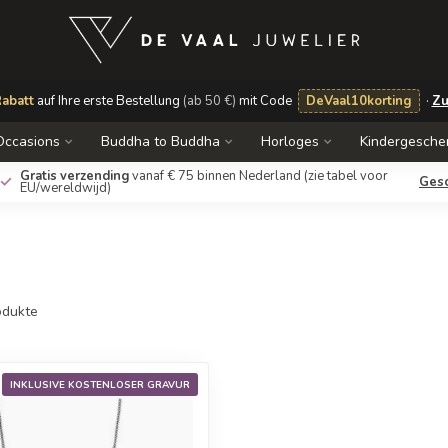
abatt
auf Ihre erste Bestellung
(ab 50 €)
mit Code
DeVaal10korting
·
Zu
Occasions
Buddha to Buddha
Horloges
Kindergesche
Gratis verzending
vanaf € 75 binnen Nederland
(zie tabel voor
Ges
EU/wereldwijd)
dukte
INKLUSIVE KOSTENLOSER GRAVUR