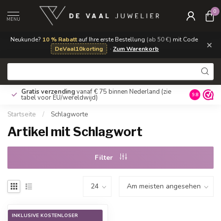
0
MENU
Neukunde?
10 % Rabatt
auf Ihre erste Bestellung
(ab 50 €)
mit Code
×
DeVaal10korting
·
Zum Warenkorb
Gratis verzending
vanaf € 75 binnen Nederland
(zie
9.8
tabel voor EU/wereldwijd)
Startseite
/
Schlagworte
Artikel mit Schlagwort
Filter
INKLUSIVE KOSTENLOSER
-60%