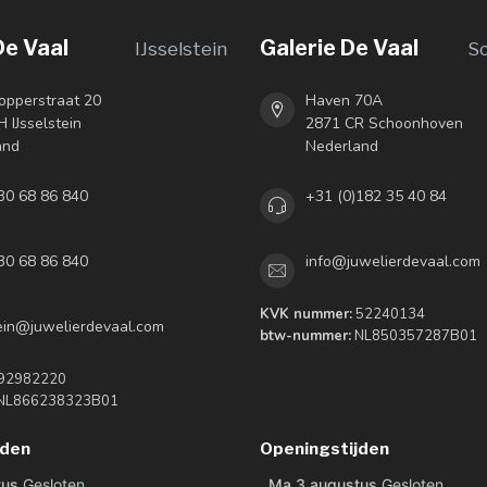
De Vaal
Galerie De Vaal
IJsselstein
S
opperstraat 20
Haven 70A
 IJsselstein
2871 CR Schoonhoven
and
Nederland
30 68 86 840
+31 (0)182 35 40 84
30 68 86 840
info@juwelierdevaal.com
KVK nummer:
52240134
tein@juwelierdevaal.com
btw-nummer:
NL850357287B01
92982220
NL866238323B01
jden
Openingstijden