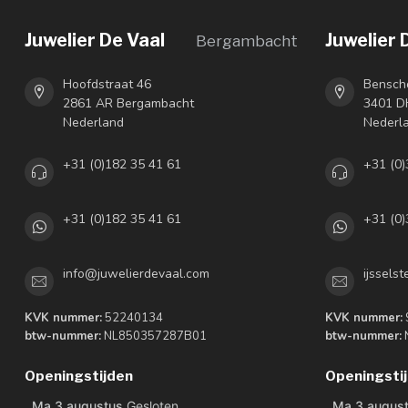
Juwelier De Vaal
Juwelier 
Bergambacht
Hoofdstraat 46
Bensch
2861 AR Bergambacht
3401 DH
Nederland
Nederl
+31 (0)182 35 41 61
+31 (0)
+31 (0)182 35 41 61
+31 (0)
info@juwelierdevaal.com
ijssels
KVK nummer:
52240134
KVK nummer:
btw-nummer:
NL850357287B01
btw-nummer:
Openingstijden
Openingsti