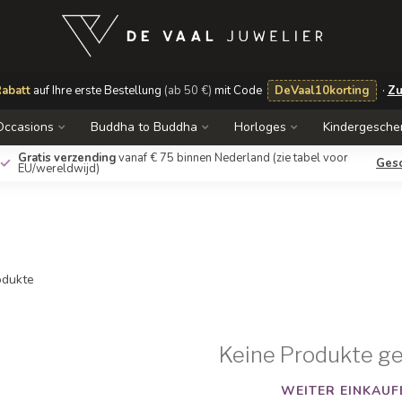
abatt
auf Ihre erste Bestellung
(ab 50 €)
mit Code
DeVaal10korting
·
Zu
Occasions
Buddha to Buddha
Horloges
Kindergesche
Gratis verzending
vanaf € 75 binnen Nederland
(zie tabel voor
Ges
EU/wereldwijd)
dukte
Keine Produkte g
WEITER EINKAUF