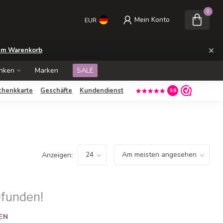
0
Mein Konto
EUR
×
m Warenkorb
nken
Marken
SALE
chenkkarte
Geschäfte
Kundendienst
9.8
Anzeigen:
efunden!
EN