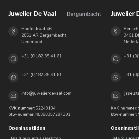
Juwelier De Vaal
Juwelier 
Bergambacht
Hoofdstraat 46
Bensch
2861 AR Bergambacht
3401 DH
Nederland
Nederl
+31 (0)182 35 41 61
+31 (0)
+31 (0)182 35 41 61
+31 (0)
info@juwelierdevaal.com
ijssels
KVK nummer:
52240134
KVK nummer:
btw-nummer:
NL850357287B01
btw-nummer:
Openingstijden
Openingsti