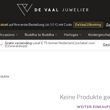
abatt
auf Ihre erste Bestellung
(ab 50 €)
mit Code
DeVaal10korting
·
Zu
Occasions
Buddha to Buddha
Horloges
Kindergesche
Gratis verzending
vanaf € 75 binnen Nederland
(zie tabel voor
Ges
EU/wereldwijd)
dukte
Keine Produkte g
WEITER EINKAUF