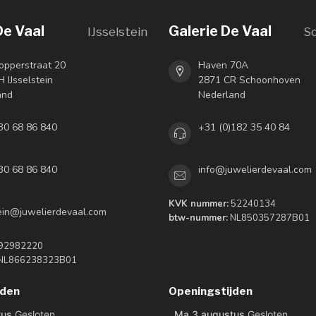
De Vaal
Galerie De Vaal
IJsselstein
S
opperstraat 20
Haven 70A
 IJsselstein
2871 CR Schoonhoven
and
Nederland
30 68 86 840
+31 (0)182 35 40 84
30 68 86 840
info@juwelierdevaal.com
KVK nummer:
52240134
tein@juwelierdevaal.com
btw-nummer:
NL850357287B01
92982220
NL866238323B01
jden
Openingstijden