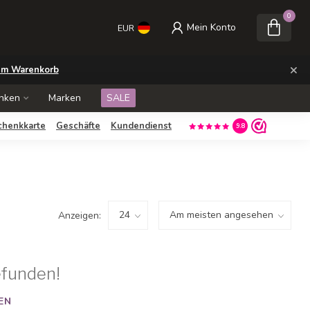
0
Mein Konto
EUR
×
m Warenkorb
nken
Marken
SALE
chenkkarte
Geschäfte
Kundendienst
9.8
Anzeigen:
efunden!
EN