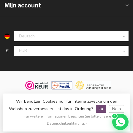
Mijn account
€
© 2026 Juwelier De Vaal, familiebedrijf sinds 1958. Alle rechten
Wir benutzen Cookies nur für interne Zwecke um den
voorbehouden.
Webshop zu verbessern. Ist das in Ordnung?
Ja
Nein
Klanten beoordelen ons met een
9,8
op basis van
1.514
reviews
Für weitere Informationen beachten Sie bitte unsere
1
bij
WebwinkelKeur
.
Datenschutzerklärung. »