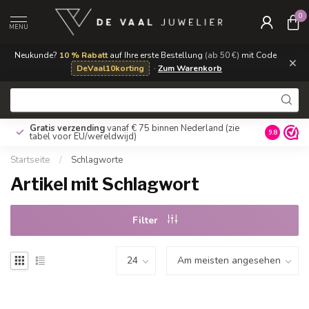
0
MENU
Neukunde?
10 % Rabatt
auf Ihre erste Bestellung
(ab 50 €)
mit Code
×
DeVaal10korting
·
Zum Warenkorb
Gratis verzending
vanaf € 75 binnen Nederland
(zie
9.8
tabel voor EU/wereldwijd)
Startseite
/
Schlagworte
Artikel mit Schlagwort
Filter