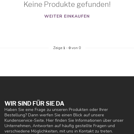
Keine Produkte gefunden!
WEITER EINKAUFEN
Zeige
1
-
0
von 0
WIR SIND FÜR SIE DA
Haben Sie eine Frage zu unseren Produkten oder Ihrer
Bestellung? Dann werfen Sie einen Blick auf unsere
Kundenservice-Seite. Hier finden Sie Informationen über unser
Unternehmen, Antworten auf häufig gestellte Fragen und
verschiedene Möglichkeiten, mit uns in Kontakt zu treten.