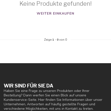
Keine Produkte gefunden!
WEITER EINKAUFEN
Zeige
1
-
0
von 0
WIR SIND FÜR SIE DA
Haben Sie eine Frage zu unseren Produkten oder Ihrer
Bestellung? Dann werfen Sie einen Blick auf unsere
Kundenservice-Seite. Hier finden Sie Informationen über unser
Unternehmen, Antworten auf häufig gestellte Fragen und
verschiedene Möglichkeiten, mit uns in Kontakt zu treten.