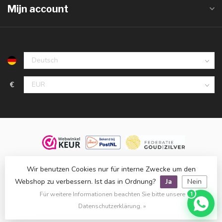
Mijn account
€
© 2026 Juwelier De Vaal, familiebedrijf sinds 1958. Alle rechten
Wir benutzen Cookies nur für interne Zwecke um den
voorbehouden.
Webshop zu verbessern. Ist das in Ordnung?
Ja
Nein
Klanten beoordelen ons met een
9,8
op basis van
1.514
reviews
Für weitere Informationen beachten Sie bitte unsere
1
bij
WebwinkelKeur
.
Datenschutzerklärung. »