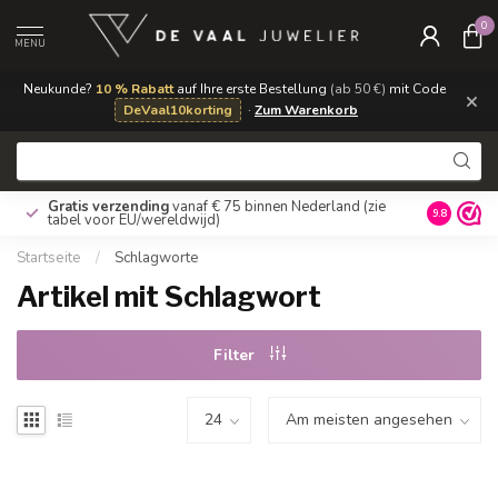
0
MENU
Neukunde?
10 % Rabatt
auf Ihre erste Bestellung
(ab 50 €)
mit Code
×
DeVaal10korting
·
Zum Warenkorb
Gratis verzending
vanaf € 75 binnen Nederland
(zie
9.8
tabel voor EU/wereldwijd)
Startseite
/
Schlagworte
Artikel mit Schlagwort
Filter